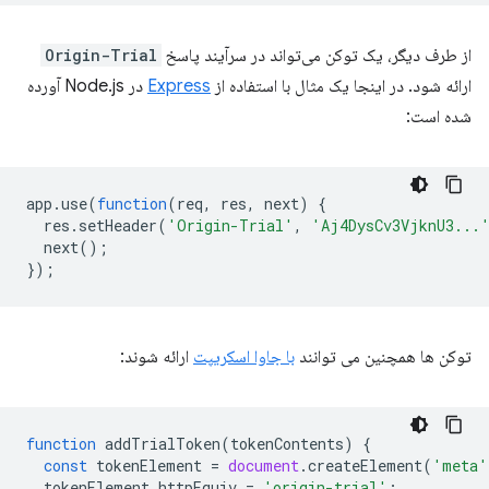
از طرف دیگر، یک توکن می‌تواند در سرآیند پاسخ
Origin-Trial
ارائه شود. در اینجا یک مثال با استفاده از
Express
در Node.js آورده
شده است:
app
.
use
(
function
(
req
,
res
,
next
)
{
res
.
setHeader
(
'Origin-Trial'
,
'Aj4DysCv3VjknU3...
next
();
});
توکن ها همچنین می توانند
با جاوا اسکریپت
ارائه شوند:
function
addTrialToken
(
tokenContents
)
{
const
tokenElement
=
document
.
createElement
(
'meta'
tokenElement
.
httpEquiv
=
'origin-trial'
;