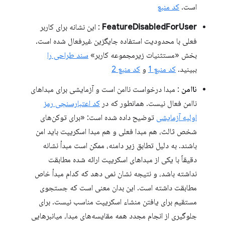
است.
کد منبع
FeatureDisabledForUser
: این نشانه برای کاربر
فعلی با محدودیت استفاده جایگزین غیرفعال شده است.
بخش «مستثنیات زیرمجموعه کاربر»
سند طراحی را
ببینید.
کد منبع 1
و
کد منبع 2
ناامن
: مبدا درخواست ناامن است و آزمایشی برای مبداهای
ناامن فعال نیست. همانطور که در
کد اعتبارسنجی رمز
اولیه آزمایشی
توضیح داده شده است: «برای توکن‌های
شخص ثالث، هم مبدا فعلی و هم مبدا اسکریپت باید امن
باشند. به دلیل تطابق زیر دامنه، ممکن است مبدأ نشانه
دقیقاً با یکی از مبداهای اسکریپت ارائه شده مطابقت
نداشته باشد، و نتیجه نشان نمی دهد که کدام مبدأ خاص
مطابقت داشته است. این بدان معنی است که جستجوی
مستقیم برای یافتن منشاء اسکریپت مناسب نیست. برای
جلوگیری از انجام مجدد همه مقایسه‌های مبدا، میانبرهایی