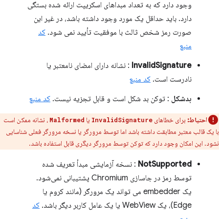
وجود دارد که به تعداد مبداهای اسکریپت ارائه شده بستگی
دارد. باید حداقل یک مورد وجود داشته باشد، در غیر این
صورت رمز شخص ثالث با موفقیت تأیید نمی شود.
کد
منبع
InvalidSignature
: نشانه دارای امضای نامعتبر یا
نادرست است.
کد منبع
بدشکل
: توکن بد شکل است و قابل تجزیه نیست.
کد منبع
احتیاط:
برای خطاهای
یا
، نشانه ممکن است
Malformed
InvalidSignature
با یک قالب معتبر مطابقت داشته باشد اما توسط مرورگر یا نسخه مرورگر فعلی شناسایی
نشود. این امکان وجود دارد که توکن توسط مرورگر دیگری قابل استفاده باشد.
NotSupported
: نسخه آزمایشی مبدأ تعریف شده
توسط رمز در جاسازی Chromium پشتیبانی نمی‌شود.
یک embedder می تواند یک مرورگر (مانند کروم یا
Edge)، یک WebView یا یک عامل کاربر دیگر باشد.
کد
منبع