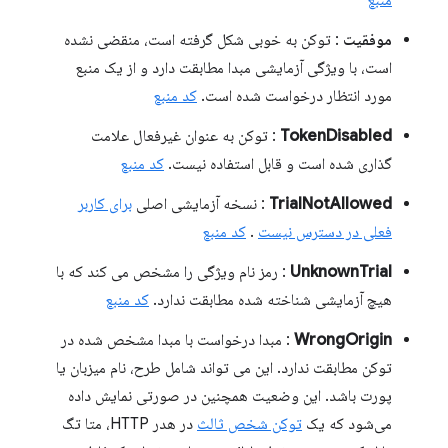
موفقیت
: توکن به خوبی شکل گرفته است، منقضی نشده
است، با ویژگی آزمایشی مبدا مطابقت دارد و از یک منبع
مورد انتظار درخواست شده است.
کد منبع
TokenDisabled
: توکن به عنوان غیرفعال علامت
گذاری شده است و قابل استفاده نیست.
کد منبع
TrialNotAllowed
: نسخه آزمایشی اصلی
برای کاربر
فعلی در دسترس نیست
.
کد منبع
UnknownTrial
: رمز نام ویژگی را مشخص می کند که با
هیچ آزمایشی شناخته شده مطابقت ندارد.
کد منبع
WrongOrigin
: مبدا درخواست با مبدا مشخص شده در
توکن مطابقت ندارد. این می تواند شامل طرح، نام میزبان یا
پورت باشد. این وضعیت همچنین در صورتی نمایش داده
می‌شود که یک
توکن شخص ثالث
در هدر HTTP، متا تگ