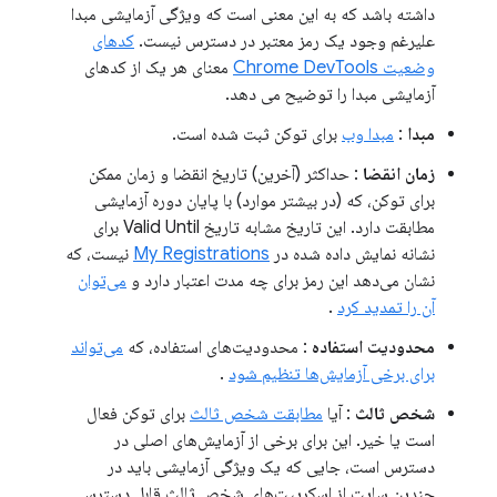
داشته باشد که به این معنی است که ویژگی آزمایشی مبدا
علیرغم وجود یک رمز معتبر در دسترس نیست.
کدهای
وضعیت Chrome DevTools
معنای هر یک از کدهای
آزمایشی مبدا را توضیح می دهد.
مبدا
:
مبدا وب
برای توکن ثبت شده است.
زمان انقضا
: حداکثر (آخرین) تاریخ انقضا و زمان ممکن
برای توکن، که (در بیشتر موارد) با پایان دوره آزمایشی
مطابقت دارد. این تاریخ مشابه تاریخ Valid Until برای
نشانه نمایش داده شده در
My Registrations
نیست، که
نشان می‌دهد این رمز برای چه مدت اعتبار دارد و
می‌توان
آن را تمدید کرد
.
محدودیت استفاده
: محدودیت‌های استفاده، که
می‌تواند
برای برخی آزمایش‌ها تنظیم شود
.
شخص ثالث
: آیا
مطابقت شخص ثالث
برای توکن فعال
است یا خیر. این برای برخی از آزمایش‌های اصلی در
دسترس است، جایی که یک ویژگی آزمایشی باید در
چندین سایت از اسکریپت‌های شخص ثالث قابل دسترسی