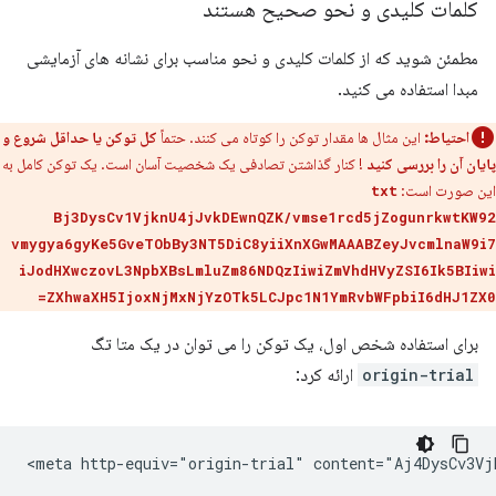
کلمات کلیدی و نحو صحیح هستند
مطمئن شوید که از کلمات کلیدی و نحو مناسب برای نشانه های آزمایشی
مبدا استفاده می کنید.
احتیاط:
این مثال ها مقدار توکن را کوتاه می کنند. حتماً
کل توکن یا حداقل شروع و
پایان آن را بررسی کنید
! کنار گذاشتن تصادفی یک شخصیت آسان است. یک توکن کامل به
این صورت است:
txt
Bj3DysCv1VjknU4jJvkDEwnQZK/vmse1rcd5jZogunrkwtKW92
vmygya6gyKe5GveTObBy3NT5DiC8yiiXnXGwMAAABZeyJvcmlnaW9i7
iJodHXwczovL3NpbXBsLmluZm86NDQzIiwiZmVhdHVyZSI6Ik5BIiwi
ZXhwaXH5IjoxNjMxNjYzOTk5LCJpc1N1YmRvbWFpbiI6dHJ1ZX0=
برای استفاده شخص اول، یک توکن را می توان در یک متا تگ
origin-trial
ارائه کرد: