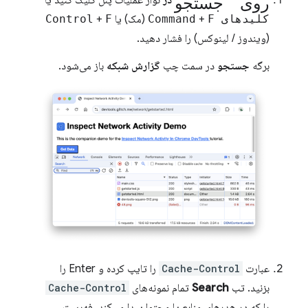
روی جستجو
در
نوار عملیات پنل کلیک کنید یا
کلیدهای Command
F
+
(مک) یا
F
+
Control
(ویندوز / لینوکس) را فشار دهید.
برگه
جستجو
در سمت چپ
گزارش شبکه
باز می‌شود.
عبارت
Cache-Control
را تایپ کرده و Enter را
بزنید. تب
Search
تمام نمونه‌های
Cache-Control
را که در هدرهای منابع یا محتوا پیدا می‌کند، فهرست