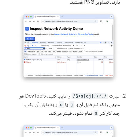
دارند، تصاویر PNG هستند.
عبارت
/.*\.[cj]s+$/
را تایپ کنید. DevTools هر
منبعی را که نام فایل آن با
j
یا
c
و به دنبال آن یک یا
چند کاراکتر
s
تمام نشود، فیلتر می‌کند.