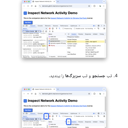
تب
جستجو
و تب
سربرگ‌ها
را ببندید.