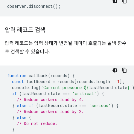
observer
.
disconnect
();
압력 레코드 검색
압력 레코드는 압력 상태가 변경될 때마다 호출되는 콜백 함수
로 검색할 수 있습니다.
function
callback
(
records
)
{
const
lastRecord
=
records
[
records
.
length
-
1
];
console
.
log
(
`Current pressure 
${
lastRecord
.
state
}
`
if
(
lastRecord
.
state
===
'critical'
)
{
// Reduce workers load by 4.
}
else
if
(
lastRecord
.
state
===
'serious'
)
{
// Reduce workers load by 2.
}
else
{
// Do not reduce.
}