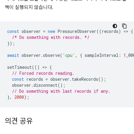
백이 실행되지 않습니다.
const
observer
=
new
PressureObserver
((
records
)
=
>
{
/* Do something with records. */
});
await
observer
.
observe
(
'cpu'
,
{
sampleInterval
:
1
_00
setTimeout
(()
=
>
{
// Forced records reading.
const
records
=
observer
.
takeRecords
();
observer
.
disconnect
();
// Do something with last records if any.
},
2000
);
의견 공유