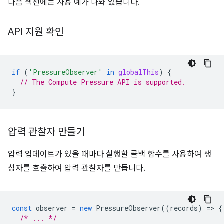
다음 섹션에는 사용 예가 나와 있습니다.
API 지원 확인
if
(
'PressureObserver'
in
globalThis
)
{
// The Compute Pressure API is supported.
}
압력 관찰자 만들기
압력 업데이트가 있을 때마다 실행할 콜백 함수를 사용하여 생
성자를 호출하여 압력 관찰자를 만듭니다.
const
observer
=
new
PressureObserver
((
records
)
=
>
{
/* ... */