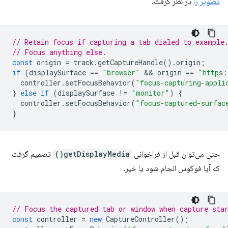
تصویر را
در نظر گرفت.
// Retain focus if capturing a tab dialed to example
// Focus anything else.
const
origin
=
track
.
getCaptureHandle
().
origin
;
if
(
displaySurface
==
"browser"
 && 
origin
==
"https:
controller
.
setFocusBehavior
(
"focus-capturing-appli
}
else
if
(
displaySurface
!=
"monitor"
)
{
controller
.
setFocusBehavior
(
"focus-captured-surfac
}
حتی می‌توان قبل از فراخوانی
getDisplayMedia()
تصمیم گرفت
که آیا فوکوس انجام شود یا خیر.
// Focus the captured tab or window when capture sta
const
controller
=
new
CaptureController
();