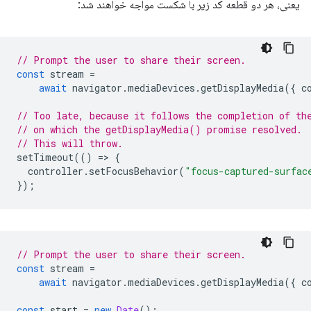
یعنی، هر دو قطعه کد زیر با شکست مواجه خواهند شد:
// Prompt the user to share their screen.
const
stream
=
await
navigator
.
mediaDevices
.
getDisplayMedia
({
c
// Too late, because it follows the completion of th
// on which the getDisplayMedia() promise resolved.
// This will throw.
setTimeout
(()
=
>
{
controller
.
setFocusBehavior
(
"focus-captured-surfac
});
// Prompt the user to share their screen.
const
stream
=
await
navigator
.
mediaDevices
.
getDisplayMedia
({
c
const
start
=
new
Date
();