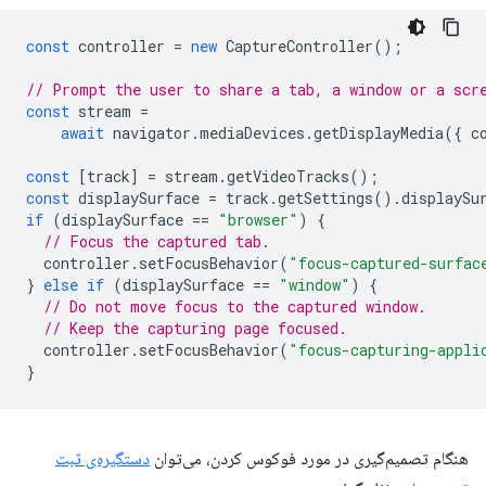
const
controller
=
new
CaptureController
();
// Prompt the user to share a tab, a window or a scr
const
stream
=
await
navigator
.
mediaDevices
.
getDisplayMedia
({
c
const
[
track
]
=
stream
.
getVideoTracks
();
const
displaySurface
=
track
.
getSettings
().
displaySu
if
(
displaySurface
==
"browser"
)
{
// Focus the captured tab.
controller
.
setFocusBehavior
(
"focus-captured-surfac
}
else
if
(
displaySurface
==
"window"
)
{
// Do not move focus to the captured window.
// Keep the capturing page focused.
controller
.
setFocusBehavior
(
"focus-capturing-appli
}
هنگام تصمیم‌گیری در مورد فوکوس کردن، می‌توان
دستگیره‌ی ثبت