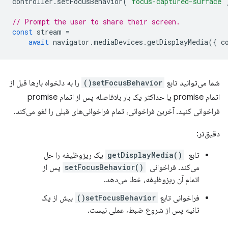
controller
.
setFocusBehavior
(
"focus-captured-surface"
// Prompt the user to share their screen.
const
stream
=
await
navigator
.
mediaDevices
.
getDisplayMedia
({
c
شما می‌توانید تابع
setFocusBehavior()
را به دلخواه بارها قبل از
اتمام promise یا حداکثر یک بار بلافاصله پس از اتمام promise
فراخوانی کنید. آخرین فراخوانی، تمام فراخوانی‌های قبلی را لغو می‌کند.
دقیق‌تر:
تابع
getDisplayMedia()
‎ یک ریزوظیفه را حل
می‌کند. فراخوانی
setFocusBehavior()
‎ پس از
اتمام آن ریزوظیفه، خطا می‌دهد.
فراخوانی تابع
setFocusBehavior()
بیش از یک
ثانیه پس از شروع ضبط، عملی نیست.