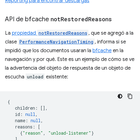
Reporting para encontrar descargas
API de bfcache
not
Restored
Reasons
La
propiedad
notRestoredReasons
, que se agregó a la
clase
PerformanceNavigationTiming
, informa si se
impidió que los documentos usaran la
bfcache
en la
navegación y por qué. Este es un ejemplo de cómo se ve
la advertencia del objeto de respuesta de un objeto de
escucha
unload
existente:
{
children
:
[],
id
:
null
,
name
:
null
,
reasons
:
[
{
"reason"
,
"unload-listener"
}
],