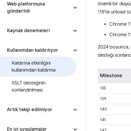
önemli bir düşü
Web platformuna
gönderildi
115'te unload öz
Chrome 11
Kaynak denemeleri
Chrome 117
2024 boyunca, k
Kullanımdan kaldırılıyor
desteği sonlandı
Kaldırma etkinliğini
kullanımdan kaldırma
Milestone
XSLT desteğinin
135
sonlandırılması
139
140
Artık takip edilmiyor
141
En iyi uygulamalar
142