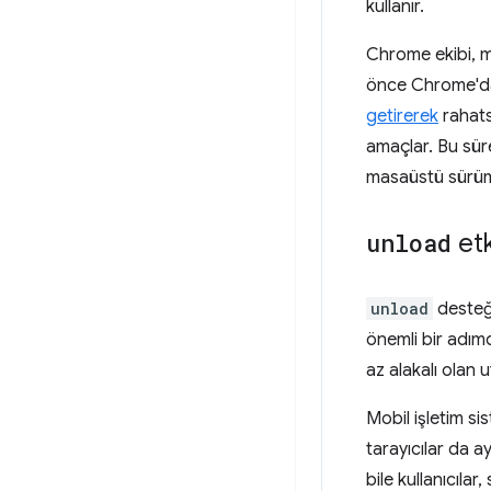
kullanır.
Chrome ekibi,
önce Chrome'da 
getirerek
rahats
amaçlar. Bu süre
masaüstü sürümü
unload
etk
unload
desteği
önemli bir adımd
az alakalı olan 
Mobil işletim si
tarayıcılar da a
bile kullanıcıla