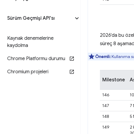
Sürüm Geçmişi API'sı
2026'da bu özell
Kaynak denemelerine
süreç 8 aşamada
kaydolma
Önemli:
Kullanıma su
Chrome Platformu durumu
Chromium projeleri
Milestone
A
146
1
147
7 
148
5 
149
2 
2