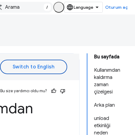
/
Oturum aç
Bu sayfada
Kullanımdan
kaldırma
zaman
Bu size yardımcı oldu mu?
çizelgesi
nımdan
Arka plan
unload
etkinliği
neden