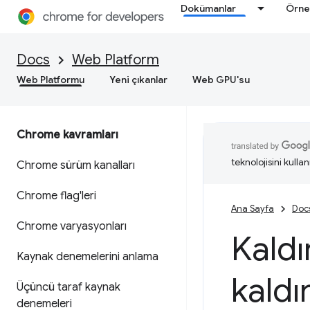
Dokümanlar
Örne
Docs
Web Platform
Web Platformu
Yeni çıkanlar
Web GPU'su
Chrome kavramları
teknolojisini kullan
Chrome sürüm kanalları
Chrome flag'leri
Ana Sayfa
Doc
Chrome varyasyonları
Kaldı
Kaynak denemelerini anlama
kald
Üçüncü taraf kaynak
denemeleri