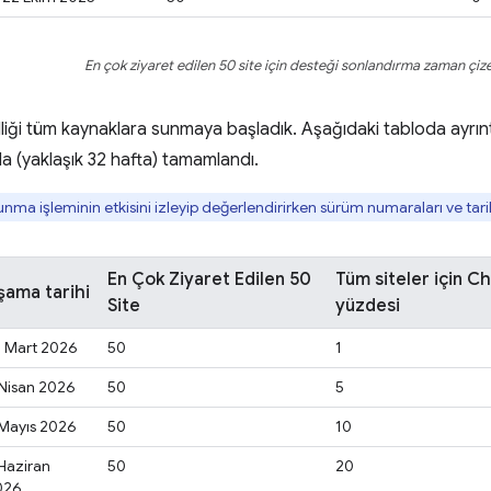
En çok ziyaret edilen 50 site için desteği sonlandırma zaman çize
iği tüm kaynaklara sunmaya başladık. Aşağıdaki tabloda ayrıntılı 
 (yaklaşık 32 hafta) tamamlandı.
nma işleminin etkisini izleyip değerlendirirken sürüm numaraları ve tarih
En Çok Ziyaret Edilen 50
Tüm siteler için C
şama tarihi
Site
yüzdesi
0 Mart 2026
50
1
Nisan 2026
50
5
Mayıs 2026
50
10
Haziran
50
20
026