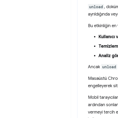
unload
, doküm
ayrıldığında vey
Bu etkinliğin en
Kullanıcı
Temizleme
Analiz g
Ancak
unload
Masaüstü Chrom
engelleyerek sit
Mobil tarayıcıl
ardından sonland
vermeyi tercih 