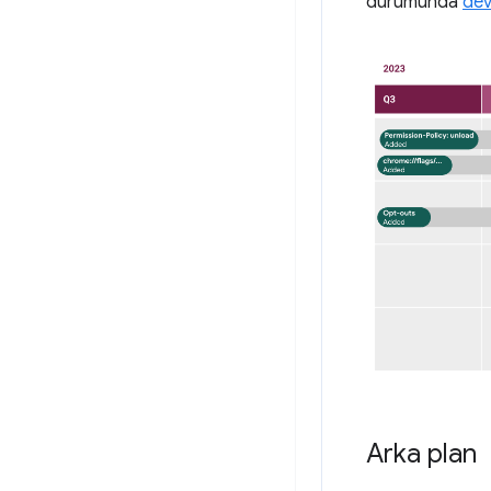
durumunda
dev
Arka plan