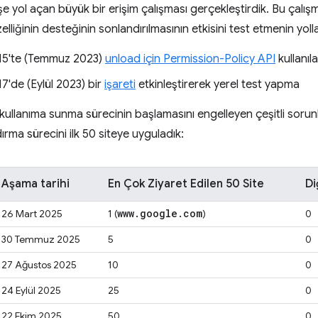
şe yol açan büyük bir erişim çalışması gerçekleştirdik. Bu çal
elliğinin desteğinin sonlandırılmasının etkisini test etmenin yol
5'te (Temmuz 2023)
unload için Permission-Policy API
kullanıl
'de (Eylül 2023) bir
işareti
etkinleştirerek yerel test yapma
ullanıma sunma sürecinin başlamasını engelleyen çeşitli sorunl
rma sürecini ilk 50 siteye uyguladık:
Aşama tarihi
En Çok Ziyaret Edilen 50 Site
Di
www
.
google
.
com
26 Mart 2025
1 (
)
0
30 Temmuz 2025
5
0
27 Ağustos 2025
10
0
24 Eylül 2025
25
0
22 Ekim 2025
50
0