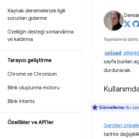
Kaynak denemeleriyle ilgili
Demián
sorunları giderme
Özelliğin desteği sonlandırma
ve kaldırma
Yayınlanma tarih
unload
etkinliğ
Tarayıcı geliştirme
sayfa bunları a
durduracak.
Chrome ve Chromium
Kullanımda
Blink oluşturma motoru
Blink Intents
Güncelleme:
Bu zam
Özellikler ve API'ler
Geri/ileri önbel
tarihte değişikl