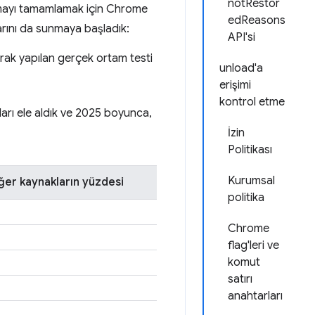
notRestor
ışmayı tamamlamak için Chrome
edReasons
larını da sunmaya başladık:
API'si
arak yapılan gerçek ortam testi
unload'a
erişimi
kontrol etme
arı ele aldık ve 2025 boyunca,
İzin
Politikası
Kurumsal
ğer kaynakların yüzdesi
politika
Chrome
flag'leri ve
komut
satırı
anahtarları