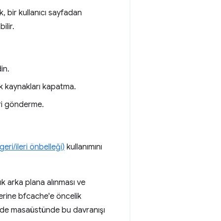
k, bir kullanıcı sayfadan
ilir.
in.
k kaynakları kapatma.
leri gönderme.
eri/ileri önbelleği)
kullanımını
ık arka plana alınması ve
rine bfcache'e öncelik
ri de masaüstünde bu davranışı