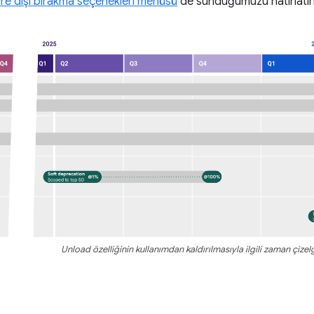
re dışı bırakma seçenekleri menüsü
de sunduğumuzu hatırlatırı
Unload özelliğinin kullanımdan kaldırılmasıyla ilgili zaman çizel