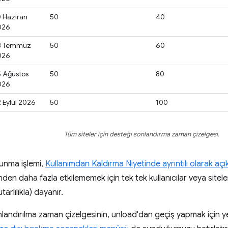
 Haziran
50
40
026
8 Temmuz
50
60
026
 Ağustos
50
80
026
 Eylül 2026
50
100
Tüm siteler için desteği sonlandırma zaman çizelgesi.
unma işlemi,
Kullanımdan Kaldırma Niyetinde ayrıntılı olarak açı
rinden daha fazla etkilememek için tek tek kullanıcılar veya site
arlılıkla) dayanır.
landırılma zaman çizelgesinin, unload'dan geçiş yapmak için 