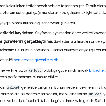
an kaldırılırken tetiklenecek şekilde tasarlanmıştır. Teorik olara
a oturum sonu geri çağırma olarak kod çalıştırmak için kullanılab
 yaygın olarak kullanıldığı senaryolar şunlardır:
 verilerini kaydetme
: Sayfadan ayrılmadan önce verileri kayded
 görevlerini gerçekleştirme
: Sayfadan ayrılmadan önce açı
önderme
: Oturumun sonunda kullanıcı etkileşimleriyle ilgili veri
etkinliği
son derece güvenilmezdir
.
e ve Firefox'ta
unload
oldukça güvenilirdir ancak
bfcache (g
enin performansını olumsuz etkiler.
arda
unload
genellikle çalışmaz. Bunun nedeni, sekmelerin sık s
ırılmasıdır. Bu nedenle tarayıcılar, mobil cihazlarda
unload
ye
eder ve bu da bfcache'i daha da güvenilmez hale getirir. Safa