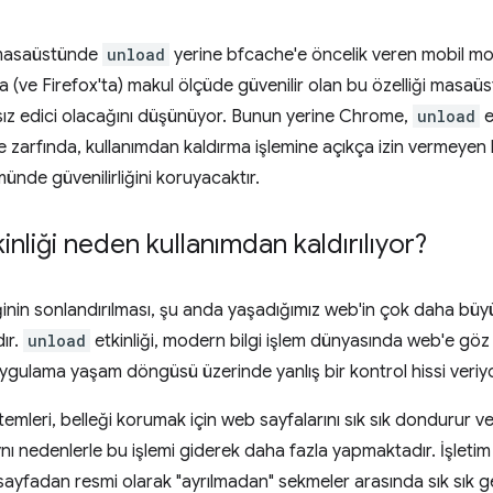
 masaüstünde
unload
yerine bfcache'e öncelik veren mobil mod
(ve Firefox'ta) makul ölçüde güvenilir olan bu özelliği masa
ız edici olacağını düşünüyor. Bunun yerine Chrome,
unload
e
 zarfında, kullanımdan kaldırma işlemine açıkça izin vermeyen k
nde güvenilirliğini koruyacaktır.
inliği neden kullanımdan kaldırılıyor?
nin sonlandırılması, şu anda yaşadığımız web'in çok daha büyük
ır.
unload
etkinliği, modern bilgi işlem dünyasında web'e göz
uygulama yaşam döngüsü üzerinde yanlış bir kontrol hissi veriyo
stemleri, belleği korumak için web sayfalarını sık sık dondurur v
ynı nedenlerle bu işlemi giderek daha fazla yapmaktadır. İşleti
r, sayfadan resmi olarak "ayrılmadan" sekmeler arasında sık sık 