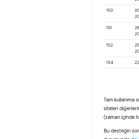
150
30
2
151
2
2
152
25
2
154
22
Tam kullanıma s
siteleri diğerle
(zaman içinde tut
Bu desteğin son