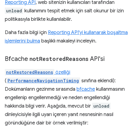
Reporting API
, web sitenizin kullanıcıları tarafından
unload
kullanımını tespit etmek için salt okunur bir izin
politikasıyla birlikte kullanılabilir.
Daha fazla bilgi için
Reporting API'yi kullanarak boşaltma
işlemlerini bulma
başlıklı makaleyi inceleyin.
Bfcache
not
Restored
Reasons
API'si
notRestoredReasons
özelliği
(
PerformanceNavigationTiming
sınıfına eklendi):
Dokümanların gezinme sırasında
bfcache
kullanmasının
engellenip engellenmediği ve neden engellendiği
hakkında bilgi verir. Aşağıda, mevcut bir
unload
dinleyicisiyle ilgili uyarı içeren yanıt nesnesinin nasıl
göründüğüne dair bir örnek verilmiştir: