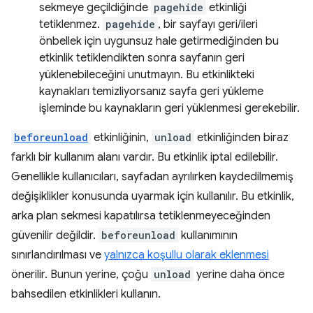
sekmeye geçildiğinde
pagehide
etkinliği
tetiklenmez.
pagehide
, bir sayfayı geri/ileri
önbellek için uygunsuz hale getirmediğinden bu
etkinlik tetiklendikten sonra sayfanın geri
yüklenebileceğini unutmayın. Bu etkinlikteki
kaynakları temizliyorsanız sayfa geri yükleme
işleminde bu kaynakların geri yüklenmesi gerekebilir.
beforeunload
etkinliğinin,
unload
etkinliğinden biraz
farklı bir kullanım alanı vardır. Bu etkinlik iptal edilebilir.
Genellikle kullanıcıları, sayfadan ayrılırken kaydedilmemiş
değişiklikler konusunda uyarmak için kullanılır. Bu etkinlik,
arka plan sekmesi kapatılırsa tetiklenmeyeceğinden
güvenilir değildir.
beforeunload
kullanımının
sınırlandırılması ve
yalnızca koşullu olarak eklenmesi
önerilir. Bunun yerine, çoğu
unload
yerine daha önce
bahsedilen etkinlikleri kullanın.