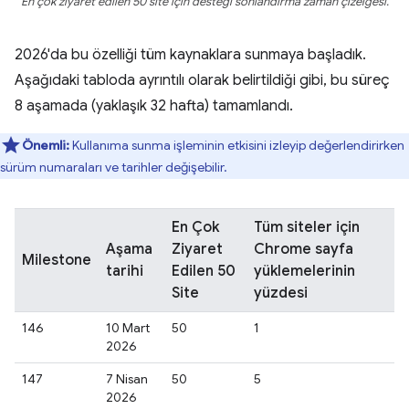
En çok ziyaret edilen 50 site için desteği sonlandırma zaman çizelgesi.
2026'da bu özelliği tüm kaynaklara sunmaya başladık.
Aşağıdaki tabloda ayrıntılı olarak belirtildiği gibi, bu süreç
8 aşamada (yaklaşık 32 hafta) tamamlandı.
Önemli:
Kullanıma sunma işleminin etkisini izleyip değerlendirirken
sürüm numaraları ve tarihler değişebilir.
En Çok
Tüm siteler için
Aşama
Ziyaret
Chrome sayfa
Milestone
tarihi
Edilen 50
yüklemelerinin
Site
yüzdesi
146
10 Mart
50
1
2026
147
7 Nisan
50
5
2026