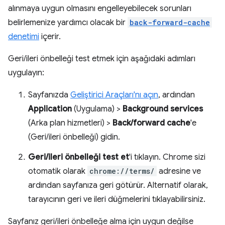
alınmaya uygun olmasını engelleyebilecek sorunları
belirlemenize yardımcı olacak bir
back-forward-cache
denetimi
içerir.
Geri/ileri önbelleği test etmek için aşağıdaki adımları
uygulayın:
Sayfanızda
Geliştirici Araçları'nı açın
, ardından
Application
(Uygulama) >
Background services
(Arka plan hizmetleri) >
Back/forward cache
'e
(Geri/ileri önbelleği) gidin.
Geri/ileri önbelleği test et
'i tıklayın. Chrome sizi
otomatik olarak
chrome://terms/
adresine ve
ardından sayfanıza geri götürür. Alternatif olarak,
tarayıcının geri ve ileri düğmelerini tıklayabilirsiniz.
Sayfanız geri/ileri önbelleğe alma için uygun değilse