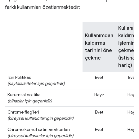
farklı kullanımları özetlenmektedir:
Kullanım
Kullanımdan
kaldırma
kaldırma
işlemini
tarihini öne
çekme
çekme
(istisnal
hariç)
İzin Politikası
Evet
Evet
(sayfalar/siteler için geçerlidir)
Kurumsal politika
Hayır
Hayır
(cihazlar için geçerlidir)
Chrome flag'leri
Evet
Hayır
(bireysel kullanıcılar için geçerlidir)
Chrome komut satırı anahtarları
Evet
Hayır
(bireysel kullanıcılar için geçerlidir)