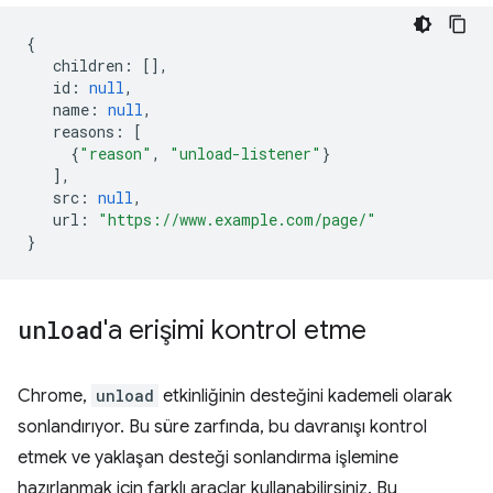
{
children
:
[],
id
:
null
,
name
:
null
,
reasons
:
[
{
"reason"
,
"unload-listener"
}
],
src
:
null
,
url
:
"https://www.example.com/page/"
}
unload
'a erişimi kontrol etme
Chrome,
unload
etkinliğinin desteğini kademeli olarak
sonlandırıyor. Bu süre zarfında, bu davranışı kontrol
etmek ve yaklaşan desteği sonlandırma işlemine
hazırlanmak için farklı araçlar kullanabilirsiniz. Bu