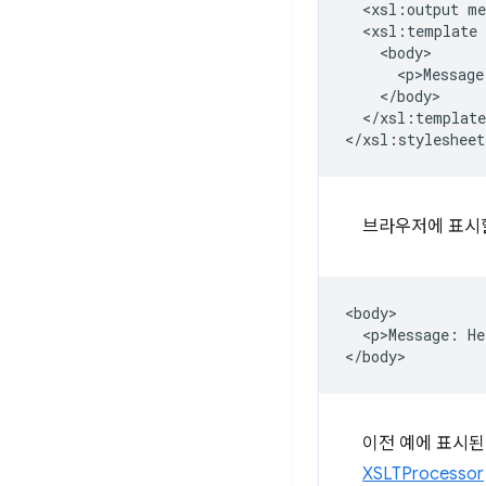
<xsl:output
<xsl:template
<p>Message
</xsl:template
브라우저에 표시할
<body>

  <p>Message: He
이전 예에 표시된 
XSLTProcessor