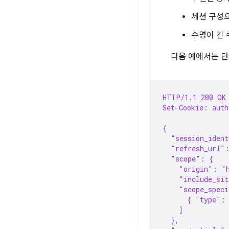
세션 구성
수명이 긴 
다음 예에서는 단
HTTP/1.1 200 OK
Set-Cookie: aut
{
  "session_iden
  "refresh_url"
  "scope": {
    "origin": "
    "include_sit
    "scope_speci
      { "type":
    ]
  },