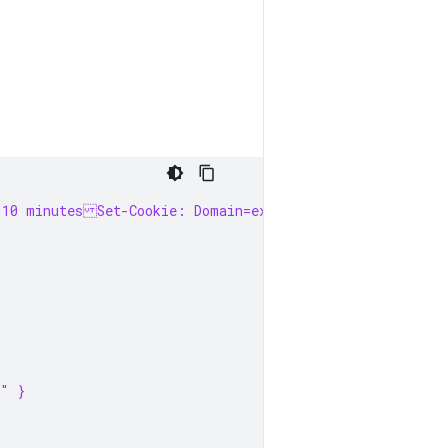
 10 minutesSet-Cookie: Domain=example.com; Secure; Sam
c" }