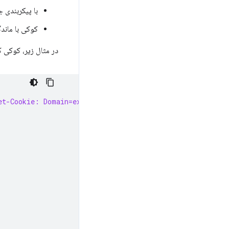
با پیکربندی 
کوکی با ماندگ
در مثال زیر، کوکی کوتاه‌
et-Cookie: Domain=example.com; Secure; SameSite=Lax