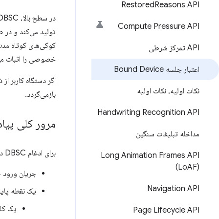
Restored
Reasons API
Compute Pressure API
تولید می‌کند و در 
کوکی‌های کوتاه مدت 
API تمرکز شرطی
خصوصی را اثبات می‌ک
اعتبار جلسه Bound Device
نکات اولیه، نکات اولیه
بازمی‌گردد.
Handwriting Recognition API
مرور کلی پیاد
مداخله تبلیغات سنگین
برای ادغام DBSC در برنامه خود، باید تغییرات زیر را اعمال کنید:
Long Animation Frames API
(Lo
AF)
جریان ورود 
Navigation API
یک نقطه پایا
یک کلی
Page Lifecycle API