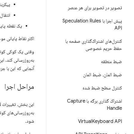
پیکربن
تصویر در تصویر برای هر عنصر
انتقال
پیش اجرا با Speculation Rules
یک نقطه پایانی refresh برای مدیریت تمدید کوکی و اعتبارسنجی مالکی
API
اکثر نقاط پایانی موجود شما نیازی به هیچ
کنترل‌های اشتراک‌گذاری صفحه با
حفظ حریم خصوصی
وقتی یک کوکی کوتاه
به‌روزرسانی کند. ای
ضبط منطقه
آنجایی که این با جریان‌های احراز هو
ضبط المان، ضبط المان
مراحل اجرا
کنترل سطح ضبط شده
اشتراک گذاری برگه با Capture
این بخش، تغییرات ل
Handle
به‌روزرسانی‌های کوت
شود.
Virtual
Keyboard API