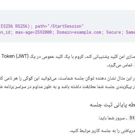
(ES256 RS256); path="/StartSession"
on_id; max-age=2592000; Domain=example.com; Secure; Sam
 کلید پشتیبانی کند، کروم با یک کلید عمومی در یک JSON Web Token (JWT) با نقطه پایانی
تماس می‌گیرد.
 این مثال نشان دهنده توکن جلسه شماست. می‌توانید این کوکی را هر نامی که د
 پیکربندی جلسه شما مطابقت داشته باشد و به طور مداوم در سراسر برنامه شم
طه پایانی ثبت جلسه
، سرور شما باید:
ریافتی را به جلسه کاربر مرتبط کنید.