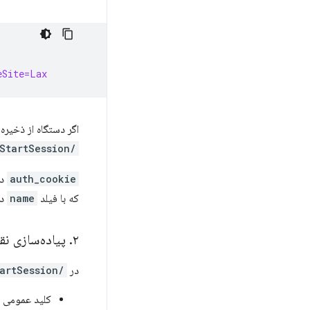
eSite=Lax
اگر دستگاه از ذخیره‌سازی امن
/StartSession
auth_cookie
در
که با فیلد
name
در
۲
.
پیاده‌سازی نق
در
/StartSession
کلید عمومی د