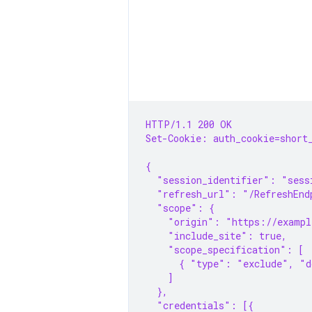
HTTP/1.1 200 OK
Set-Cookie: auth_cookie=short
{
  "session_identifier": "sess
  "refresh_url": "/RefreshEnd
  "scope": {
    "origin": "https://exampl
    "include_site": true,
    "scope_specification": [
      { "type": "exclude", "
    ]
  },
  "credentials": [{