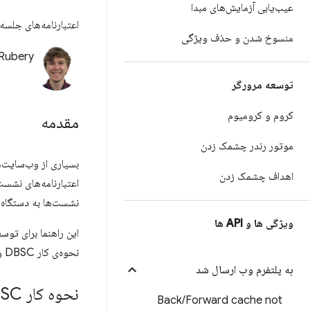
عیب‌یابی آزمایش‌های مبدا
اعتبارنامه‌های جلسه متصل به دستگاه (DBSC) با افزودن امنیت ج
منسوخ شدن و حذف ویژگی
 Rubery
توسعه مرورگر
کروم و کرومیوم
مقدمه
موتور رندر چشمک زدن
بسیاری از وب‌سایت‌ه
اهداف چشمک زدن
نشست‌ها به دستگاه
ویژگی ها و API ها
این راهنما برای توس
نحوه‌ی کار DBSC و نحوه‌ی ادغام آن در سایت شما را توضیح می‌دهد.
به پلتفرم وب ارسال شد
نحوه کار DBSC
Back
/
Forward cache not