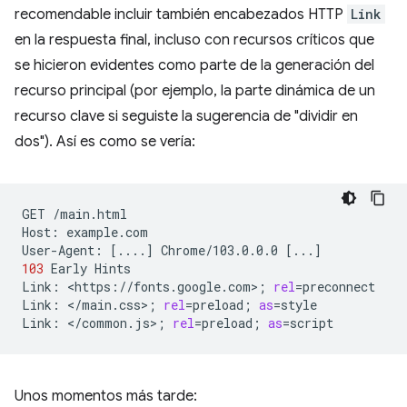
recomendable incluir también encabezados HTTP
Link
en la respuesta final, incluso con recursos críticos que
se hicieron evidentes como parte de la generación del
recurso principal (por ejemplo, la parte dinámica de un
recurso clave si seguiste la sugerencia de "dividir en
dos"). Así es como se vería:
GET
/main.html

Host:
example.com

User-Agent:
[
....
]
Chrome/103.0.0.0
[
...
]
103
Early
Hints

Link:
<https://fonts.google.com>
;
rel
=
preconnect

Link:
</main.css>
;
rel
=
preload
;
as
=
style

Link:
</common.js>
;
rel
=
preload
;
as
=
Unos momentos más tarde: