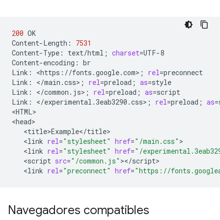
200
OK

Content-Length:
7531
Content-Type:
text/html
;
charset
=
UTF-8

Content-encoding:
br

Link:
<https://fonts.google.com>
;
rel
=
preconnect

Link:
</main.css>
;
rel
=
preload
;
as
=
style

Link:
</common.js>
;
rel
=
preload
;
as
=
script

Link:
</experimental.3eab3290.css>
;
rel
=
preload
;
as
=
<HTML>

<link
rel
=
"stylesheet"
href
=
"/main.css"
<link
rel
=
"stylesheet"
href
=
"/experimental.3eab32
<script
src
=
"/common.js"
<link
rel
=
"preconnect"
href
=
"https://fonts.google
Navegadores compatibles