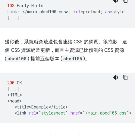
103
Early
Hints

Link:
</main.abcd100.css>
;
rel
=
preload
;
as
=
[
...
]
幾秒後，系統就會放送包含連結 CSS 的網頁。很抱歉，這
個 CSS 資源經常更新，而且主資源已比預測的 CSS 資源
(
abcd100
) 提前五個版本 (
abcd105
)。
200
[
...
]
<HTML>

<link
rel
=
"stylesheet"
href
=
"/main.abcd105.css"