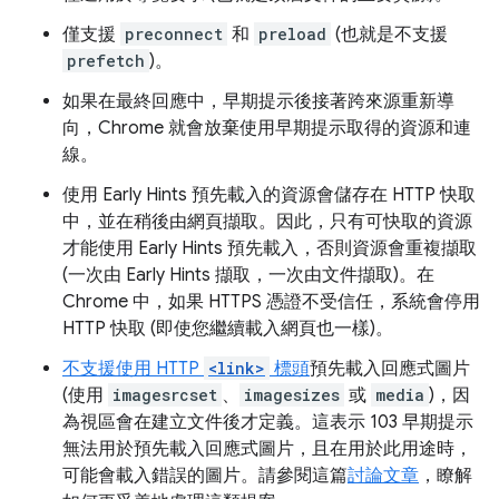
僅支援
preconnect
和
preload
(也就是不支援
prefetch
)。
如果在最終回應中，早期提示後接著跨來源重新導
向，Chrome 就會放棄使用早期提示取得的資源和連
線。
使用 Early Hints 預先載入的資源會儲存在 HTTP 快取
中，並在稍後由網頁擷取。因此，只有可快取的資源
才能使用 Early Hints 預先載入，否則資源會重複擷取
(一次由 Early Hints 擷取，一次由文件擷取)。在
Chrome 中，如果 HTTPS 憑證不受信任，系統會停用
HTTP 快取 (即使您繼續載入網頁也一樣)。
不支援使用 HTTP
<link>
標頭
預先載入回應式圖片
(使用
imagesrcset
、
imagesizes
或
media
)，因
為視區會在建立文件後才定義。這表示 103 早期提示
無法用於預先載入回應式圖片，且在用於此用途時，
可能會載入錯誤的圖片。請參閱這篇
討論文章
，瞭解