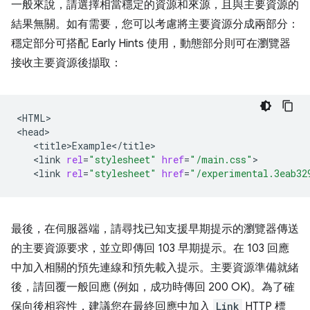
一般來說，請選擇相當穩定的資源和來源，且與主要資源的
結果無關。如有需要，您可以考慮將主要資源分成兩部分：
穩定部分可搭配 Early Hints 使用，動態部分則可在瀏覽器
接收主要資源後擷取：
<HTML>

<link
rel
=
"stylesheet"
href
=
"/main.css"
<link
rel
=
"stylesheet"
href
=
"/experimental.3eab32
最後，在伺服器端，請尋找已知支援早期提示的瀏覽器傳送
的主要資源要求，並立即傳回 103 早期提示。在 103 回應
中加入相關的預先連線和預先載入提示。主要資源準備就緒
後，請回覆一般回應 (例如，成功時傳回 200 OK)。為了確
保向後相容性，建議您在最終回應中加入
Link
HTTP 標