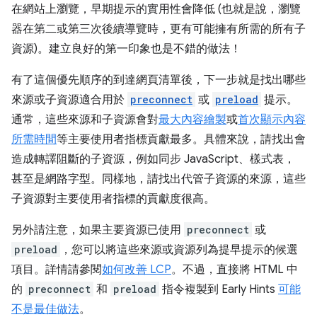
在網站上瀏覽，早期提示的實用性會降低 (也就是說，瀏覽
器在第二或第三次後續導覽時，更有可能擁有所需的所有子
資源)。建立良好的第一印象也是不錯的做法！
有了這個優先順序的到達網頁清單後，下一步就是找出哪些
來源或子資源適合用於
preconnect
或
preload
提示。
通常，這些來源和子資源會對
最大內容繪製
或
首次顯示內容
所需時間
等主要使用者指標貢獻最多。具體來說，請找出會
造成轉譯阻斷的子資源，例如同步 JavaScript、樣式表，
甚至是網路字型。同樣地，請找出代管子資源的來源，這些
子資源對主要使用者指標的貢獻度很高。
另外請注意，如果主要資源已使用
preconnect
或
preload
，您可以將這些來源或資源列為提早提示的候選
項目。詳情請參閱
如何改善 LCP
。不過，直接將 HTML 中
的
preconnect
和
preload
指令複製到 Early Hints
可能
不是最佳做法
。