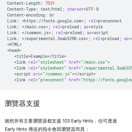
Content-Length:
7531
Content-Type:
text/html
;
charset
=
UTF-8

Content-encoding:
br

Link:
<https://fonts.google.com>
;
rel
=
preconnect

Link:
</main.css>
;
rel
=
preload
;
as
=
style

Link:
</common.js>
;
rel
=
preload
;
as
=
script

Link:
</experimental.3eab3290.css>
;
rel
=
preload
;
as
=
<HTML>

<link
rel
=
"stylesheet"
href
=
"/main.css"
<link
rel
=
"stylesheet"
href
=
"/experimental.3eab32
<script
src
=
"/common.js"
<link
rel
=
"preconnect"
href
=
"https://fonts.google
瀏覽器支援
雖然所有主要瀏覽器都支援 103 Early Hints，但可透過
Early Hints 傳送的指令會因瀏覽器而異：