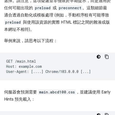
選擇。請注意，這項疑慮並非僅限於早期提示，而是適用於
任何可能出現的
preload
或
preconnect
。這類細節最
適合透過自動化或模板處理 (例如，手動程序較有可能導致
preload
與使用該資源的實際 HTML 標記之間的雜湊或版
本網址不相符)。
舉例來說，請思考以下流程：
GET
/main.html

Host:
example.com

User-Agent:
[
....
]
Chrome/103.0.0.0
[
...
]
伺服器會預測需要
main.abcd100.css
，並建議使用 Early
Hints 預先載入：