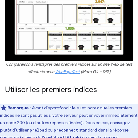
Comparaison avant/après des premiers indices sur un site Web de test
effectuée avec
WebPageTest
(Moto G4 – DSL)
Utiliser les premiers indices
Remarque
: Avant d'approfondir le sujet, notez que les premiers
indices ne sont pas utiles si votre serveur peut envoyer immédiatement
un code 200 (ou d'autres réponses finales). Dans ce cas, envisagez
plutôt d'utiliser
ou
standard dans la réponse
preload
preconnect
principale (à l'aide de l'
en-tête HTTP
) ou dans la réponse
Link