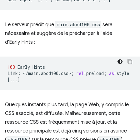
Le serveur prédit que
main.abcd100.css
sera
nécessaire et suggère de le précharger à l'aide
d'Early Hints :
103
Early
Hints

Link:
</main.abcd100.css>
;
rel
=
preload
;
as
=
[
...
]
Quelques instants plus tard, la page Web, y compris le
CSS associé, est diffusée. Malheureusement, cette
ressource CSS est fréquemment mise à jour, et la
ressource principale est déjà cinq versions en avance
(
abcd105
) sur la ressource CSS prévue (
abcd100
).