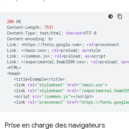
200
OK

Content-Length:
7531
Content-Type:
text/html
;
charset
=
UTF-8

Content-encoding:
br

Link:
<https://fonts.google.com>
;
rel
=
preconnect

Link:
</main.css>
;
rel
=
preload
;
as
=
style

Link:
</common.js>
;
rel
=
preload
;
as
=
script

Link:
</experimental.3eab3290.css>
;
rel
=
preload
;
as
=
<HTML>

<link
rel
=
"stylesheet"
href
=
"/main.css"
<link
rel
=
"stylesheet"
href
=
"/experimental.3eab32
<script
src
=
"/common.js"
<link
rel
=
"preconnect"
href
=
"https://fonts.google
Prise en charge des navigateurs