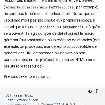
ressources fréquemment mises à jour et versionnées
(
example.com/css/main.fa231e9c.css
, par exemple)
ne sont pas forcément le meilleur choix. Notez que ce
problème n'est pas spécifique aux premiers indices. Il
s'applique à tous les
preload
ou
preconnect
, où qu'ils
se trouvent. Il s'agit du type de détail qui est le mieux
géré par l'automatisation ou la création de modèles (par
exemple, un processus manuel est plus susceptible de
générer des URL de hachage ou de version non
concordantes entre
preload
et la balise HTML réelle
qui utilise la ressource).
Prenons l'exemple suivant :
GET
/main.html

Host:
example.com

User-Agent:
[
....
]
Chrome/103.0.0.0
[
...
]