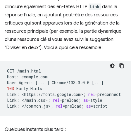
d'inclure également des en-têtes HTTP
Link
dans la
réponse finale, en ajoutant peut-être des ressources
critiques qui sont apparues lors de la génération de la
ressource principale (par exemple, la partie dynamique
d'une ressource clé si vous avez suivi la suggestion
"Diviser en deux"). Voici à quoi cela ressemble :
GET
/main.html

Host:
example.com

User-Agent:
[
....
]
Chrome/103.0.0.0
[
...
]
103
Early
Hints

Link:
<https://fonts.google.com>
;
rel
=
preconnect

Link:
</main.css>
;
rel
=
preload
;
as
=
style

Link:
</common.js>
;
rel
=
preload
;
as
=
Quelques instants plus tard :