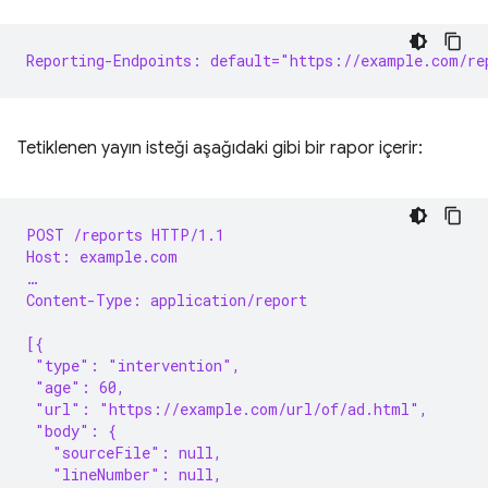
Reporting-Endpoints: default="https://example.com/re
Tetiklenen yayın isteği aşağıdaki gibi bir rapor içerir:
POST /reports HTTP/1.1
Host: example.com
…
Content-Type: application/report
[{
 "type": "intervention",
 "age": 60,
 "url": "https://example.com/url/of/ad.html",
 "body": {
   "sourceFile": null,
   "lineNumber": null,