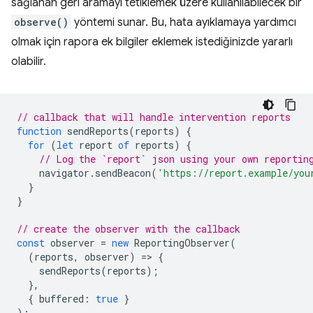
sağlanan geri aramayı tetiklemek üzere kullanılabilecek bir
observe()
yöntemi sunar. Bu, hata ayıklamaya yardımcı
olmak için rapora ek bilgiler eklemek istediğinizde yararlı
olabilir.
// callback that will handle intervention reports
function
sendReports
(
reports
)
{
for
(
let
report
of
reports
)
{
// Log the `report` json using your own reportin
navigator
.
sendBeacon
(
'https://report.example/you
}
}
// create the observer with the callback
const
observer
=
new
ReportingObserver
(
(
reports
,
observer
)
=
>
{
sendReports
(
reports
);
},
{
buffered
:
true
}
);