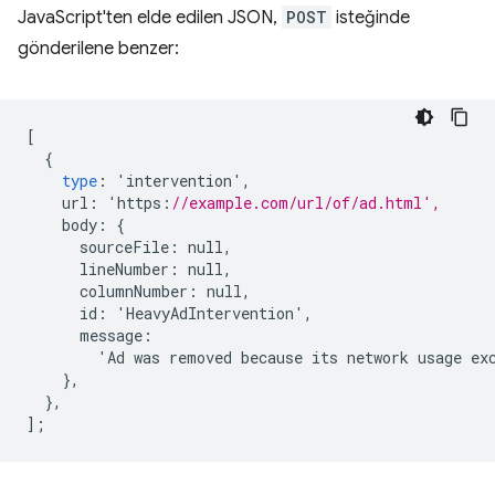
JavaScript'ten elde edilen JSON,
POST
isteğinde
gönderilene benzer:
[
{
type
:
'
intervention
'
,
url
:
'
https
:
//example.com/url/of/ad.html',
body
:
{
sourceFile
:
null
,
lineNumber
:
null
,
columnNumber
:
null
,
id
:
'
HeavyAdIntervention
'
,
message
:
'
Ad
was
removed
because
its
network
usage
ex
},
},
];