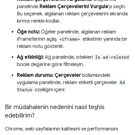
panelinde
Reklam Çerçevelerini Vurgula
'yı seçin.
Bu seçenek, algılanan reklam çerçevelerini ekranda
kırmızı renkle kodlar.
Öğe notu:
Öğeler panelinde, algılanan reklam
iFrame'lerinin açılış
<iframe>
etiketinin yanında bir
reklam notu gösterilir.
Ağ etkinliği:
Ağ panelinde, istekleri
Is ad-related
boole değerine göre filtreleyin.
Reklam durumu:
Çerçeveler
bölümündeki
uygulama panelinde, reklam etiketli çerçeveler
Ad
Status
özelliğini içerir.
Bir müdahalenin nedenini nasıl teşhis
edebilirim?
Chrome, web sayfalarının kalitesini ve performansını