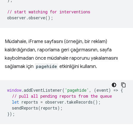
// start watching for interventions
observer
.
observe
();
Müdahale, iFrame sayfasını (örneğin, bir reklam)
kaldırdığından, raporlama geri çağırmasının, sayfa
kaybolmadan önce müdahale raporunu yakalamasını
sağlamak için
pagehide
etkinliğini kullanın.
window
.
addEventListener
(
'pagehide'
,
(
event
)
=
>
{
// pull all pending reports from the queue
let
reports
=
observer
.
takeRecords
();
sendReports
(
reports
);
});