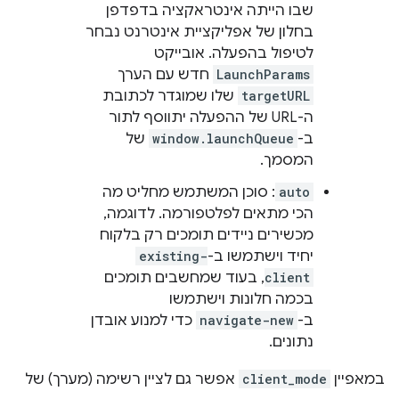
שבו הייתה אינטראקציה בדפדפן
בחלון של אפליקציית אינטרנט נבחר
לטיפול בהפעלה. אובייקט
LaunchParams
חדש עם הערך
targetURL
שלו שמוגדר לכתובת
ה-URL של ההפעלה יתווסף לתור
ב-
window.launchQueue
של
המסמך.
auto
: סוכן המשתמש מחליט מה
הכי מתאים לפלטפורמה. לדוגמה,
מכשירים ניידים תומכים רק בלקוח
יחיד וישתמשו ב-
existing-
client
, בעוד שמחשבים תומכים
בכמה חלונות וישתמשו
ב-
navigate-new
כדי למנוע אובדן
נתונים.
במאפיין
client_mode
אפשר גם לציין רשימה (מערך) של