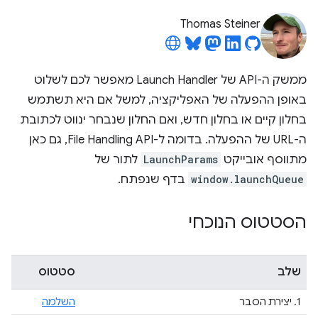
Thomas Steiner
ממשק ה-API של Launch Handler מאפשר לכם לשלוט
באופן ההפעלה של האפליקציה, למשל אם היא תשתמש
בחלון קיים או בחלון חדש, ואם החלון שנבחר ינווט לכתובת
ה-URL של ההפעלה. בדומה ל-File Handling API, גם כאן
מתווסף אובייקט
LaunchParams
לתור של
window.launchQueue
בדף שנפתח.
הסטטוס הנוכחי
שלב
סטטוס
1. יצירת הסבר
השלמה