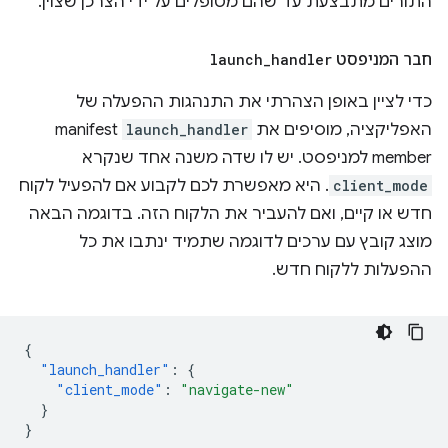
התורים מתבצעת עד שהם מטופלים על ידי הצרכן שצוין.
חבר המניפסט
handler
_
launch
כדי לציין באופן הצהרתי את התנהגות ההפעלה של
האפליקציה, מוסיפים את
launch_handler
manifest
member למניפסט. יש לו שדה משנה אחד שנקרא
client_mode
. היא מאפשרת לכם לקבוע אם להפעיל לקוח
חדש או קיים, ואם להעביר את הלקוח הזה. בדוגמה הבאה
מוצג קובץ עם ערכים לדוגמה שתמיד ינתבו את כל
ההפעלות ללקוח חדש.
{
"launch_handler"
:
{
"client_mode"
:
"navigate-new"
}
}