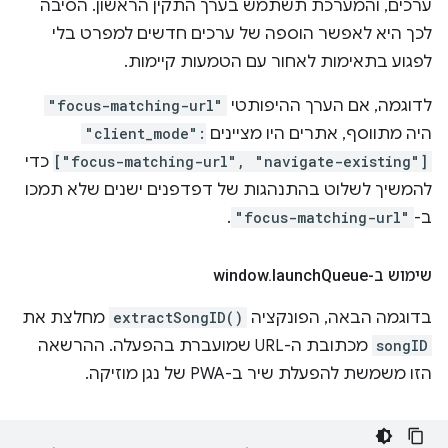
ערכים, והמערכת תשתמש בערך התקין הראשון. הסיבה
לכך היא לאפשר הוספה של ערכים חדשים למפרט בלי
לפגוע בתאימות לאחור עם הטמעות קיימות.
לדוגמה, אם הערך ההיפותטי
"focus-matching-url"
היה מתווסף, אתרים היו מציינים
"client_mode":
["focus-matching-url", "navigate-existing"]
כדי
להמשיך לשלוט בהתנהגות של דפדפנים ישנים שלא תמכו
ב-
"focus-matching-url"
.
שימוש ב-window
Queue
launch
.
בדוגמה הבאה, הפונקציה
extractSongID()
מחלצת את
songID
מכתובת ה-URL שמועברת בהפעלה. ההרשאה
הזו משמשת להפעלת שיר ב-PWA של נגן מוזיקה.