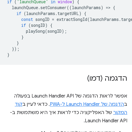
if
(
'launchQueue'
in
window
)
{
launchQueue
.
setConsumer
((
launchParams
)
=
>
{
if
(
launchParams
.
targetURL
)
{
const
songID
=
extractSongId
(
launchParams
.
targ
if
(
songID
)
{
playSong
(
songID
);
}
}
});
}
הדגמה (דמו)
אפשר לראות הדגמה של Launch Handler API בפעולה
ב
הדגמה של Launch Handler ל-PWA
. כדאי לעיין ב
קוד
המקור
של האפליקציה כדי לראות איך היא משתמשת ב-
Launch Handler API.