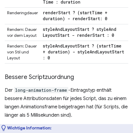
Time : duration
render
Start ? (start
Time +
Renderingdauer
duration) - render
Start: 0
style
And
Layout
Start ? style
And
Rendern: Dauer
Layout
Start - render
Start : 0
vor dem Layout
style
And
Layout
Start ? (start
Time
Rendern: Dauer
+ duration) - style
And
Layout
Start
von Stil und
: 0
Layout
Bessere Scriptzuordnung
Der
long-animation-frame
-Eintragstyp enthält
bessere Attributionsdaten für jedes Script, das zu einem
langen Animationsframe beigetragen hat (für Scripts, die
länger als 5 Millisekunden sind).
Wichtige Information: