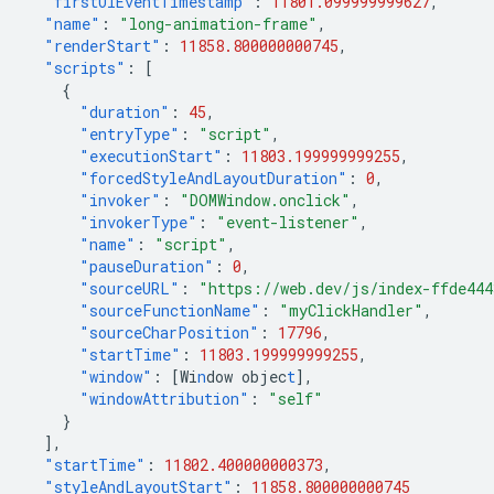
"firstUIEventTimestamp"
:
11801.099999999627
,
"name"
:
"long-animation-frame"
,
"renderStart"
:
11858.800000000745
,
"scripts"
:
[
{
"duration"
:
45
,
"entryType"
:
"script"
,
"executionStart"
:
11803.199999999255
,
"forcedStyleAndLayoutDuration"
:
0
,
"invoker"
:
"DOMWindow.onclick"
,
"invokerType"
:
"event-listener"
,
"name"
:
"script"
,
"pauseDuration"
:
0
,
"sourceURL"
:
"https://web.dev/js/index-ffde44
"sourceFunctionName"
:
"myClickHandler"
,
"sourceCharPosition"
:
17796
,
"startTime"
:
11803.199999999255
,
"window"
:
[
Wi
n
dow
objec
t
],
"windowAttribution"
:
"self"
}
],
"startTime"
:
11802.400000000373
,
"styleAndLayoutStart"
:
11858.800000000745