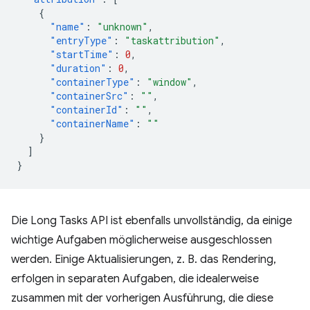
{
"name"
:
"unknown"
,
"entryType"
:
"taskattribution"
,
"startTime"
:
0
,
"duration"
:
0
,
"containerType"
:
"window"
,
"containerSrc"
:
""
,
"containerId"
:
""
,
"containerName"
:
""
}
]
}
Die Long Tasks API ist ebenfalls unvollständig, da einige
wichtige Aufgaben möglicherweise ausgeschlossen
werden. Einige Aktualisierungen, z. B. das Rendering,
erfolgen in separaten Aufgaben, die idealerweise
zusammen mit der vorherigen Ausführung, die diese