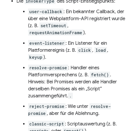
Die
invokerType
des Script-Einstiegspunkts:
user-callback
: Ein bekannter Callback, der
über eine Webplattform-API registriert wurde
(z. B.
setTimeout
,
requestAnimationFrame
).
event-listener
: Ein Listener für ein
Plattformereignis (z. B.
click
,
load
,
keyup
).
resolve-promise
: Handler eines
Plattformversprechens (z. B.
fetch()
.
Hinweis: Bei Promises werden alle Handler
derselben Promises als ein „Script“
zusammengeführt.
.
reject-promise
: Wie unter
resolve-
promise
, aber für die Ablehnung.
classic-script
: Scriptauswertung (z. B.
<script>
import()