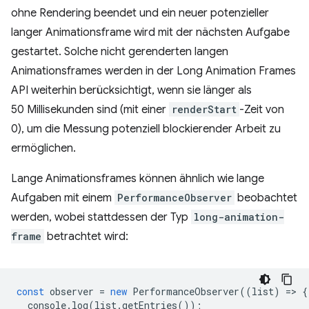
ohne Rendering beendet und ein neuer potenzieller
langer Animationsframe wird mit der nächsten Aufgabe
gestartet. Solche nicht gerenderten langen
Animationsframes werden in der Long Animation Frames
API weiterhin berücksichtigt, wenn sie länger als
50 Millisekunden sind (mit einer
renderStart
-Zeit von
0), um die Messung potenziell blockierender Arbeit zu
ermöglichen.
Lange Animationsframes können ähnlich wie lange
Aufgaben mit einem
PerformanceObserver
beobachtet
werden, wobei stattdessen der Typ
long-animation-
frame
betrachtet wird:
const
observer
=
new
PerformanceObserver
((
list
)
=
>
{
console
.
log
(
list
.
getEntries
());