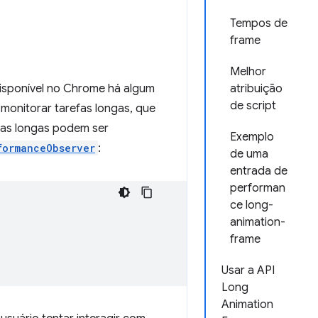
Tempos de
frame
Melhor
disponível no Chrome há algum
atribuição
de script
monitorar tarefas longas, que
efas longas podem ser
Exemplo
formanceObserver
:
de uma
entrada de
performan
ce long-
animation-
frame
Usar a API
Long
Animation