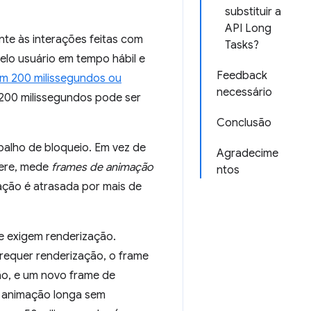
substituir a
API Long
te às interações feitas com
Tasks?
pelo usuário em tempo hábil e
Feedback
 200 milissegundos ou
necessário
 200 milissegundos pode ser
Conclusão
balho de bloqueio. Em vez de
Agradecime
gere, mede
frames de animação
ntos
ação é atrasada por mais de
e exigem renderização.
requer renderização, o frame
ão, e um novo frame de
e animação longa sem