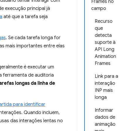
suário tentar interagir com
Frames no
e execução principal já
campo
da
até que a tarefa seja
Recurso
que
detecta
gas
. Se cada tarefa longa for
suporte à
fas mais importantes entre elas
API Long
Animation
Frames
 geralmente é executar um
a ferramenta de auditoria
Link para a
tarefas longas da linha de
interação
INP mais
longa
tida para identificar
Informar
interações. Quando incluem,
dados de
usas das interações lentas no
animação