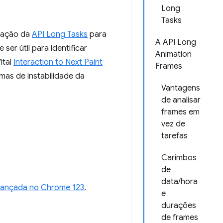
Long
Tasks
zação da
API Long Tasks
para
A API Long
ser útil para identificar
Animation
ital
Interaction to Next Paint
Frames
mas de instabilidade da
Vantagens
de analisar
frames em
vez de
tarefas
Carimbos
de
data/hora
lançada no Chrome 123
.
e
durações
de frames