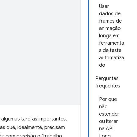
Usar
dados de
frames de
animação
longa em
ferramenta
s de teste
automatiza
do
Perguntas
frequentes
Por que
não
estender
 algumas tarefas importantes.
ou iterar
as que, idealmente, precisam
na API
ir com precisão o "trabalho
Long