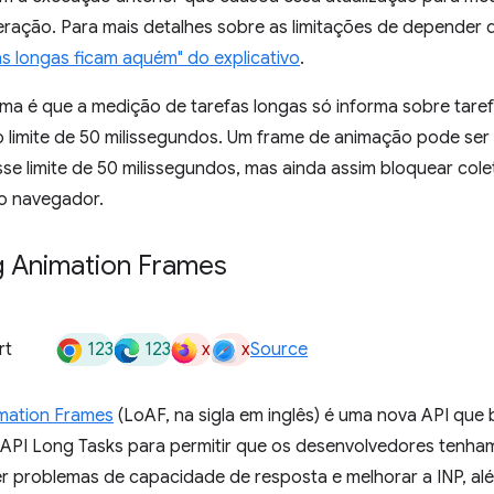
teração. Para mais detalhes sobre as limitações de depender 
s longas ficam aquém" do explicativo
.
ma é que a medição de tarefas longas só informa sobre taref
 limite de 50 milissegundos. Um frame de animação pode ser
se limite de 50 milissegundos, mas ainda assim bloquear col
o navegador.
g Animation Frames
123
123
x
x
rt
Source
mation Frames
(LoAF, na sigla em inglês) é uma nova API que
 API Long Tasks para permitir que os desenvolvedores tenham 
er problemas de capacidade de resposta e melhorar a INP, al