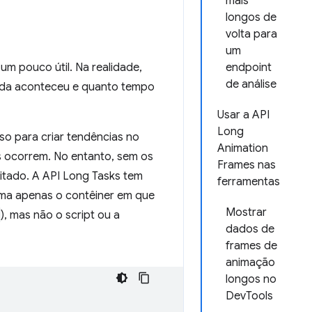
mais
longos de
volta para
um
m pouco útil. Na realidade,
endpoint
de análise
rada aconteceu e quanto tempo
Usar a API
Long
o para criar tendências no
Animation
s ocorrem. No entanto, sem os
Frames nas
mitado. A API Long Tasks tem
ferramentas
orma apenas o contêiner em que
Mostrar
), mas não o script ou a
dados de
frames de
animação
longos no
DevTools