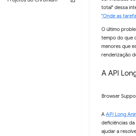
Projetos do Chromium
total" dessa in
"Onde as tarefa
O último proble
tempo do que o
menores que es
renderização d
A API Lon
Browser Suppo
A
API Long Ani
deficiências da
ajudar a resolv