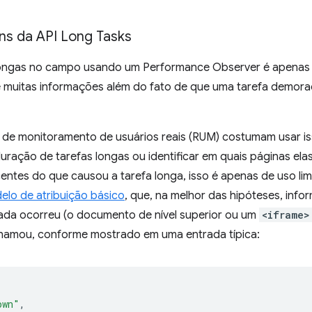
s da API Long Tasks
longas no campo usando um Performance Observer é apenas u
e muitas informações além do fato de que uma tarefa demo
 de monitoramento de usuários reais (RUM) costumam usar iss
ração de tarefas longas ou identificar em quais páginas ela
entes do que causou a tarefa longa, isso é apenas de uso li
elo de atribuição básico
, que, na melhor das hipóteses, inf
ada ocorreu (o documento de nível superior ou um
<iframe>
hamou, conforme mostrado em uma entrada típica:
own"
,