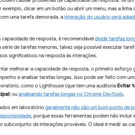
 podem causar problemas de capacidade de resposta. Se um u
 exemplo, clicar em um botão ou abrir um menu, mas a linha d
o com uma tarefa demorada, a
interação do usuário será adia
a capacidade de resposta, é recomendável
dividir tarefas lon
 série de tarefas menores, talvez seja possível executar tare
asos significativos na resposta às interações.
entar melhorar a capacidade de resposta, o primeiro esforço
penho e analisar tarefas longas. Isso pode ser feito com um
oratório, como o Lighthouse (que tem uma auditoria
Evitar 
ipal
) ou
analisando tarefas longas no Chrome DevTools
.
ados em laboratório
geralmente não são um bom ponto de par
esponsividade
, porque essas ferramentas podem não incluir 
 subconjunto de interações prováveis. O ideal é medir as ca