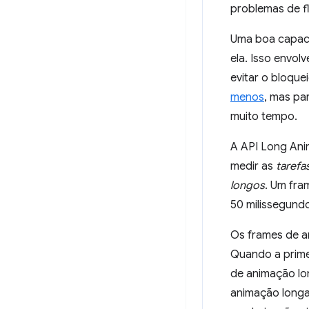
problemas de fl
Uma boa capaci
ela. Isso envol
evitar o bloque
menos
, mas pa
muito tempo.
A API Long Ani
medir as
tarefa
longos
. Um fra
50 milissegundo
Os frames de an
Quando a prime
de animação lo
animação longa