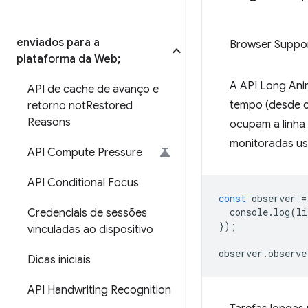
enviados para a
Browser Suppo
plataforma da Web;
A API Long Ani
API de cache de avanço e
tempo (desde o
retorno not
Restored
Reasons
ocupam a linha
monitoradas us
API Compute Pressure
API Conditional Focus
const
observer
=
console
.
log
(
li
Credenciais de sessões
});
vinculadas ao dispositivo
observer
.
observe
Dicas iniciais
API Handwriting Recognition