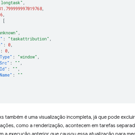
"longtask"
,
31.799999997019768
,
36
,
:
[
unknown"
,
e"
:
"taskattribution"
,
e"
:
0
,
:
0
,
Type"
:
"window"
,
Src"
:
""
,
Id"
:
""
,
Name"
:
""
s também é uma visualização incompleta, já que pode excluir
zações, como a renderização, acontecem em tarefas separad
om a execução anterior que causou essa atualização para med