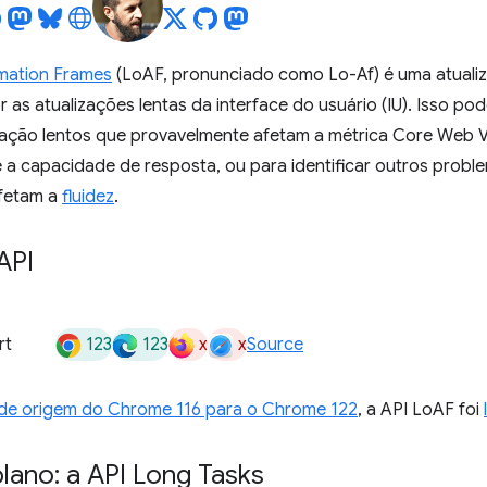
mation Frames
(LoAF, pronunciado como Lo-Af) é uma atuali
as atualizações lentas da interface do usuário (IU). Isso pode 
ação lentos que provavelmente afetam a métrica Core Web V
 a capacidade de resposta, ou para identificar outros proble
afetam a
fluidez
.
API
123
123
x
x
rt
Source
 de origem do Chrome 116 para o Chrome 122
, a API LoAF foi
lano: a API Long Tasks