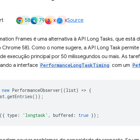
58
79
x
x
rt
Source
mation Frames é uma alternativa à API Long Tasks, que está 
 Chrome 58). Como o nome sugere, a API Long Task permite 
 de execução principal por 50 milissegundos ou mais. As tar
ando a interface
PerformanceLongTaskTiming
com um
Pe
new
PerformanceObserver
((
list
)
=
>
{
st
.
getEntries
());
({
type
:
'longtask'
,
buffered
:
true
});