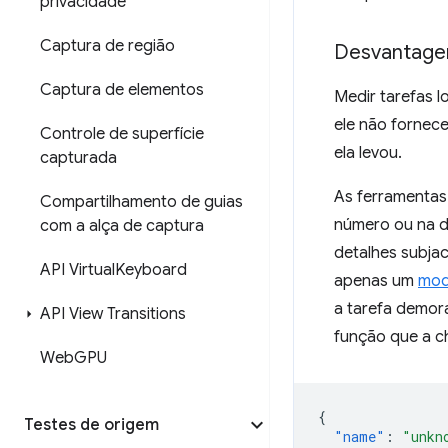
privacidade
Captura de região
Desvantagen
Captura de elementos
Medir tarefas 
ele não fornec
Controle de superfície
ela levou.
capturada
As ferramentas
Compartilhamento de guias
número ou na du
com a alça de captura
detalhes subjac
API Virtual
Keyboard
apenas um
mod
a tarefa demor
API View Transitions
função que a c
Web
GPU
{
Testes de origem
"name"
:
"unkn