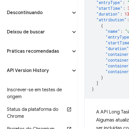
"entryType"
:
"startTime"
:
Descontinuando
"duration"
:
1
"attribution"
{
"name"
:
"
Deixou de buscar
"entryTyp
"startTim
"duration"
Práticas recomendadas
"container
"container
"container
API Version History
"container
}
]
}
Inscrever-se em testes de
origem
Status da plataforma do
A API Long Task
Chrome
Algumas atuali
ser incluídas c