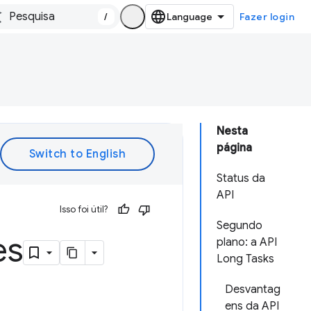
/
Fazer login
Nesta
página
Status da
API
Isso foi útil?
Segundo
es
plano: a API
Long Tasks
Desvantag
ens da API