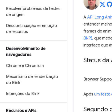
Resolver problemas de testes
de origem
A
API Long Ani
entender melhor 
Descontinuação e remoção
frames de anim
de recursos
(INP)
, que mede
interface que 
Desenvolvimento de
navegadores
Status da 
Chrome e Chromium
Mecanismo de renderização
Browser Suppo
do Blink
Intenções do Blink
Após
um teste
Segundo p
Recursos e APIs