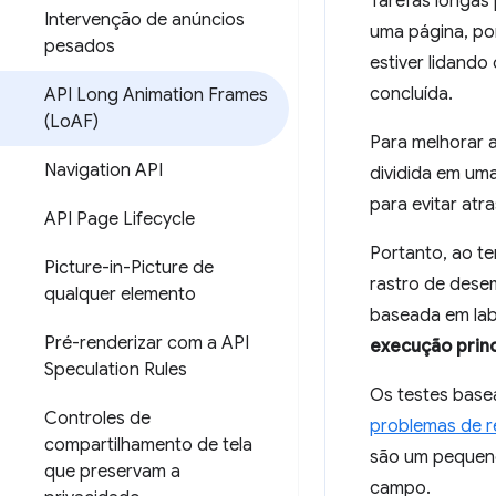
Tarefas longas
Intervenção de anúncios
uma página, por
pesados
estiver lidand
concluída.
API Long Animation Frames
(Lo
AF)
Para melhorar 
Navigation API
dividida em uma
para evitar atr
API Page Lifecycle
Portanto, ao t
Picture-in-Picture de
rastro de desem
qualquer elemento
baseada em lab
Pré-renderizar com a API
execução princ
Speculation Rules
Os testes base
Controles de
problemas de r
compartilhamento de tela
são um pequeno
que preservam a
campo.