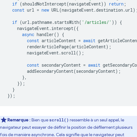
if
(
shouldNotIntercept
(
navigateEvent
))
return
;
const
url
=
new
URL
(
navigateEvent
.
destination
.
url
)
if
(
url
.
pathname
.
startsWith
(
'/articles/'
))
{
navigateEvent
.
intercept
({
async
handler
()
{
const
articleContent
=
await
getArticleConten
renderArticlePage
(
articleContent
);
navigateEvent
.
scroll
();
const
secondaryContent
=
await
getSecondaryCo
addSecondaryContent
(
secondaryContent
);
},
});
}
});
Remarque
: Bien que
ressemble à un seul appel, le
scroll()
navigateur peut essayer de définir la position de défilement plusieurs
fois de manière asynchrone. Cela signifie que le navigateur peut