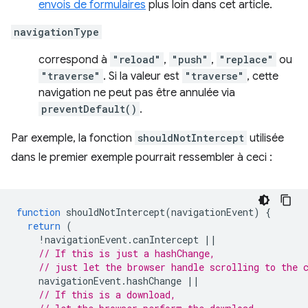
envois de formulaires
plus loin dans cet article.
navigationType
correspond à
"reload"
,
"push"
,
"replace"
ou
"traverse"
. Si la valeur est
"traverse"
, cette
navigation ne peut pas être annulée via
preventDefault()
.
Par exemple, la fonction
shouldNotIntercept
utilisée
dans le premier exemple pourrait ressembler à ceci :
function
shouldNotIntercept
(
navigationEvent
)
{
return
(
!
navigationEvent
.
canIntercept
||
// If this is just a hashChange,
// just let the browser handle scrolling to the 
navigationEvent
.
hashChange
||
// If this is a download,