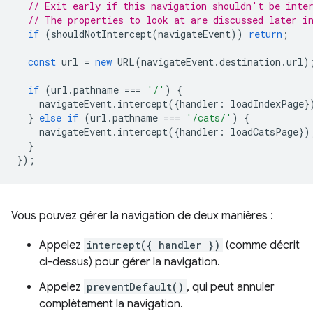
// Exit early if this navigation shouldn't be inte
// The properties to look at are discussed later i
if
(
shouldNotIntercept
(
navigateEvent
))
return
;
const
url
=
new
URL
(
navigateEvent
.
destination
.
url
)
if
(
url
.
pathname
===
'/'
)
{
navigateEvent
.
intercept
({
handler
:
loadIndexPage
}
}
else
if
(
url
.
pathname
===
'/cats/'
)
{
navigateEvent
.
intercept
({
handler
:
loadCatsPage
})
}
});
Vous pouvez gérer la navigation de deux manières :
Appelez
intercept({ handler })
(comme décrit
ci-dessus) pour gérer la navigation.
Appelez
preventDefault()
, qui peut annuler
complètement la navigation.