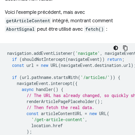
Voici l'exemple précédent, mais avec
getArticleContent
intégré, montrant comment
AbortSignal
peut être utilisé avec
fetch()
:
navigation
.
addEventListener
(
'navigate'
,
navigateEven
if
(
shouldNotIntercept
(
navigateEvent
))
return
;
const
url
=
new
URL
(
navigateEvent
.
destination
.
url
)
if
(
url
.
pathname
.
startsWith
(
'/articles/'
))
{
navigateEvent
.
intercept
({
async
handler
()
{
// The URL has already changed, so quickly s
renderArticlePagePlaceholder
();
// Then fetch the real data.
const
articleContentURL
=
new
URL
(
'/get-article-content'
,
location
.
href
);