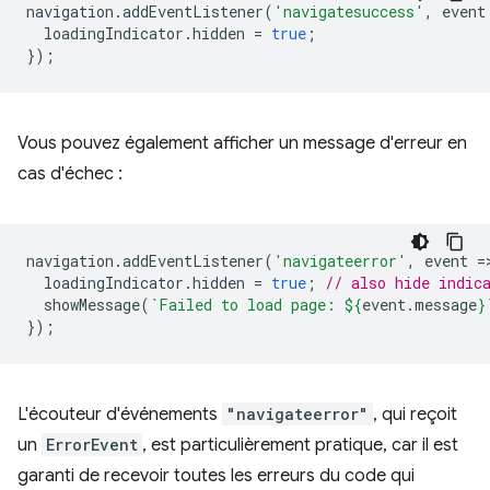
navigation
.
addEventListener
(
'navigatesuccess'
,
event
loadingIndicator
.
hidden
=
true
;
});
Vous pouvez également afficher un message d'erreur en
cas d'échec :
navigation
.
addEventListener
(
'navigateerror'
,
event
=
loadingIndicator
.
hidden
=
true
;
// also hide indic
showMessage
(
`Failed to load page: 
${
event
.
message
}
});
L'écouteur d'événements
"navigateerror"
, qui reçoit
un
ErrorEvent
, est particulièrement pratique, car il est
garanti de recevoir toutes les erreurs du code qui