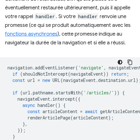
éventuellement restaurée ultérieurement, puis il appelle
votre rappel
handler
. Si votre
handler
renvoie une
promesse (ce qui se produit automatiquement avec les
fonctions asynchrones
), cette promesse indique au
navigateur la durée de la navigation et si elle a réussi.
navigation
.
addEventListener
(
'navigate'
,
navigateEven
if
(
shouldNotIntercept
(
navigateEvent
))
return
;
const
url
=
new
URL
(
navigateEvent
.
destination
.
url
)
if
(
url
.
pathname
.
startsWith
(
'/articles/'
))
{
navigateEvent
.
intercept
({
async
handler
()
{
const
articleContent
=
await
getArticleConten
renderArticlePage
(
articleContent
);
},
});
}