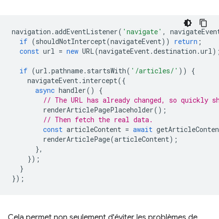
navigation
.
addEventListener
(
'navigate'
,
navigateEven
if
(
shouldNotIntercept
(
navigateEvent
))
return
;
const
url
=
new
URL
(
navigateEvent
.
destination
.
url
)
if
(
url
.
pathname
.
startsWith
(
'/articles/'
))
{
navigateEvent
.
intercept
({
async
handler
()
{
// The URL has already changed, so quickly s
renderArticlePagePlaceholder
();
// Then fetch the real data.
const
articleContent
=
await
getArticleConten
renderArticlePage
(
articleContent
);
},
});
}
});
Cela permet non seulement d'éviter les problèmes de