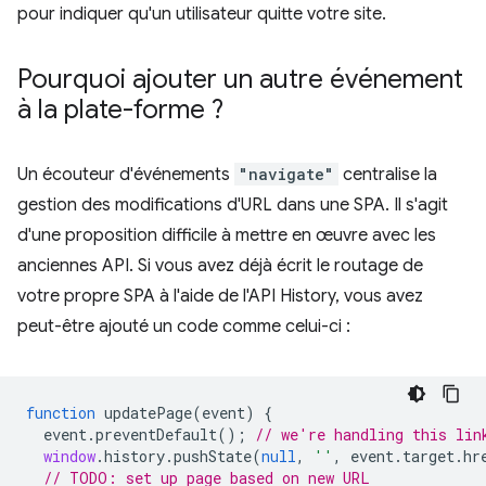
pour indiquer qu'un utilisateur quitte votre site.
Pourquoi ajouter un autre événement
à la plate-forme ?
Un écouteur d'événements
"navigate"
centralise la
gestion des modifications d'URL dans une SPA. Il s'agit
d'une proposition difficile à mettre en œuvre avec les
anciennes API. Si vous avez déjà écrit le routage de
votre propre SPA à l'aide de l'API History, vous avez
peut-être ajouté un code comme celui-ci :
function
updatePage
(
event
)
{
event
.
preventDefault
();
// we're handling this lin
window
.
history
.
pushState
(
null
,
''
,
event
.
target
.
hr
// TODO: set up page based on new URL