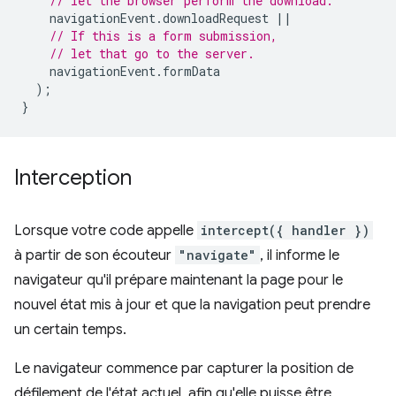
// let the browser perform the download.
navigationEvent
.
downloadRequest
||
// If this is a form submission,
// let that go to the server.
navigationEvent
.
formData
);
}
Interception
Lorsque votre code appelle
intercept({ handler })
à partir de son écouteur
"navigate"
, il informe le
navigateur qu'il prépare maintenant la page pour le
nouvel état mis à jour et que la navigation peut prendre
un certain temps.
Le navigateur commence par capturer la position de
défilement de l'état actuel, afin qu'elle puisse être