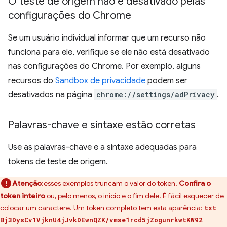
O teste de origem não é desativado pelas
configurações do Chrome
Se um usuário individual informar que um recurso não
funciona para ele, verifique se ele não está desativado
nas configurações do Chrome. Por exemplo, alguns
recursos do
Sandbox de privacidade
podem ser
desativados na página
chrome://settings/adPrivacy
.
Palavras-chave e sintaxe estão corretas
Use as palavras-chave e a sintaxe adequadas para
tokens de teste de origem.
Atenção
:esses exemplos truncam o valor do token.
Confira o
token inteiro
ou, pelo menos, o início e o fim dele. É fácil esquecer de
colocar um caractere. Um token completo tem esta aparência:
txt
Bj3DysCv1VjknU4jJvkDEwnQZK/vmse1rcd5jZogunrkwtKW92