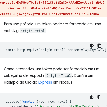
vmygya6gyKe5GveTObBy3NT5DiC8yiiXnXGwMAAABZeyJvcmlnaW9i7
iJodHXwczovL3NpbXBsLmluZm86NDQzIiwiZmVhdHVyZSI6Ik5BIiwi
ZXhwaXH5IjoxNjMxNjYzOTk5LCJpc1N1YmRvbWFpbiI6dHJ1ZX0=
Para uso próprio, um token pode ser fornecido em uma
metatag
origin-trial
:
Como alternativa, um token pode ser fornecido em um
cabeçalho de resposta
Origin-Trial
. Confira um
exemplo de uso do
Express
em Node.js:
app
.
use
(
function
(
req
,
res
,
next
)
{
res
.
setHeader
(
'Origin-Trial'
,
'Aj4DysCv3VjknU3...