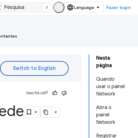
/
Fazer login
entantes
Nesta
página
Quando
usar o painel
Isso foi útil?
Network
rede
Abra o
painel
Network
Registrar