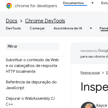
Documentos
Est
de origem
Extensão de mapa de origem
Docs
Chrome DevTools
ignoreList
DevTools
Começar
Assistência de IA
Painé
Configurar espaços de
trabalho para salvar
alterações nos arquivos de
origem
para seu idioma d
Substituir o conteúdo da Web
e os cabeçalhos de resposta
HTTP localmente
Página inicial
D
Inspe
Referência da depuração do
Java
Script
Depurar o Web
Assembly C
/
C++
Kayce