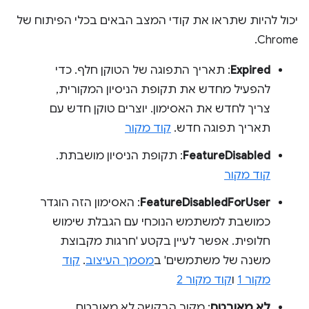
יכול להיות שתראו את קודי המצב הבאים בכלי הפיתוח של
Chrome.
Expired
: תאריך התפוגה של הטוקן חלף. כדי
להפעיל מחדש את תקופת הניסיון המקורית,
צריך לחדש את האסימון. יוצרים טוקן חדש עם
תאריך תפוגה חדש.
קוד מקור
FeatureDisabled
: תקופת הניסיון מושבתת.
קוד מקור
FeatureDisabledForUser
: האסימון הזה הוגדר
כמושבת למשתמש הנוכחי עם הגבלת שימוש
חלופית. אפשר לעיין בקטע 'חרגות מקבוצת
משנה של משתמשים' ב
מסמך העיצוב
.
קוד
מקור 1
ו
קוד מקור 2
לא מאובטח
: מקור הבקשה לא מאובטח,