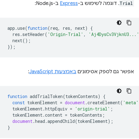
Trial
. דוגמה לשימוש ב-
Express
ב-Node.js:
app
.
use
(
function
(
req
,
res
,
next
)
{
res
.
setHeader
(
'Origin-Trial'
,
'Aj4DysCv3VjknU3...
next
();
});
אפשר גם לספק אסימונים
באמצעות JavaScript
:
function
addTrialToken
(
tokenContents
)
{
const
tokenElement
=
document
.
createElement
(
'meta'
tokenElement
.
httpEquiv
=
'origin-trial'
;
tokenElement
.
content
=
tokenContents
;
document
.
head
.
appendChild
(
tokenElement
);
}