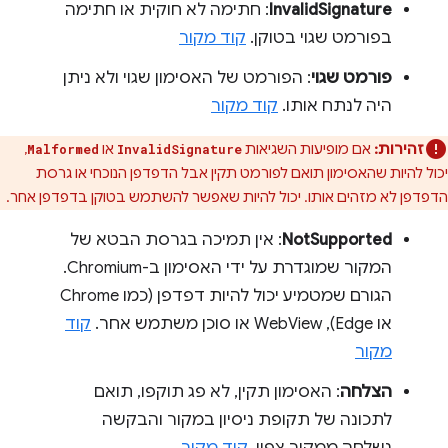
InvalidSignature
: חתימה לא חוקית או חתימה
בפורמט שגוי בטוקן.
קוד מקור
פורמט שגוי
: הפורמט של האסימון שגוי ולא ניתן
היה לנתח אותו.
קוד מקור
זהירות:
אם מופיעות השגיאות
או
,
Malformed
InvalidSignature
יכול להיות שהאסימון תואם לפורמט תקין אבל הדפדפן הנוכחי או גרסת
הדפדפן לא מזהים אותו. יכול להיות שאפשר להשתמש בטוקן בדפדפן אחר.
NotSupported
: אין תמיכה בגרסת הבטא של
המקור שמוגדרת על ידי האסימון ב-Chromium.
הגורם שמטמיע יכול להיות דפדפן (כמו Chrome
או Edge),‏ WebView או סוכן משתמש אחר.
קוד
מקור
הצלחה
: האסימון תקין, לא פג תוקפו, תואם
לתכונה של תקופת ניסיון במקור והבקשה
נשלחה ממקור צפוי.
קוד מקור