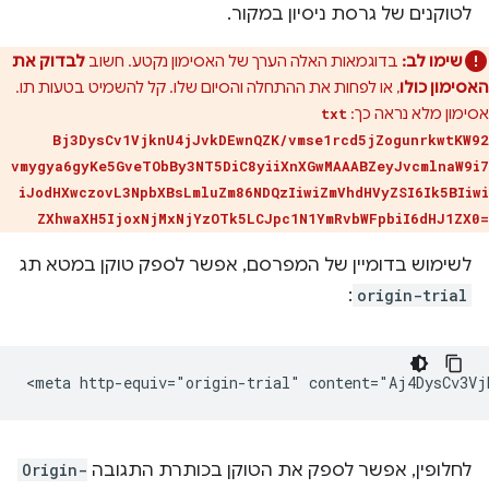
לטוקנים של גרסת ניסיון במקור.
שימו לב:
בדוגמאות האלה הערך של האסימון נקטע. חשוב
לבדוק את
האסימון כולו
, או לפחות את ההתחלה והסיום שלו. קל להשמיט בטעות תו.
אסימון מלא נראה כך:
txt
Bj3DysCv1VjknU4jJvkDEwnQZK/vmse1rcd5jZogunrkwtKW92
vmygya6gyKe5GveTObBy3NT5DiC8yiiXnXGwMAAABZeyJvcmlnaW9i7
iJodHXwczovL3NpbXBsLmluZm86NDQzIiwiZmVhdHVyZSI6Ik5BIiwi
ZXhwaXH5IjoxNjMxNjYzOTk5LCJpc1N1YmRvbWFpbiI6dHJ1ZX0=
לשימוש בדומיין של המפרסם, אפשר לספק טוקן במטא תג
:
origin-trial
לחלופין, אפשר לספק את הטוקן בכותרת התגובה
Origin-