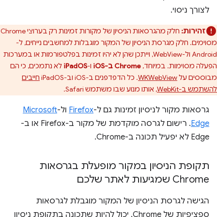
לצורך ניסוי.
זהירות:
חלק מהגרסאות הניסיון של מקורות זמינות רק בערוצי Chrome
מסוימים. חלק מגרסת הניסיון של המקור מוגבלות למחשבים נייחים, ל-
Android ול-WebView, וייתכן שהן לא יהיו זמינות בפלטפורמות או במערכות
הפעלה מסוימות. במיוחד,
Chrome ב-iOS
ו-
iPadOS
לא נתמכים, כי הם
מבוססים על
WKWebView
. כל הדפדפנים ב-iOS וב-iPadOS
חייבים
להשתמש ב-WebKit
, אותו מנוע שבו משתמש Safari.
גרסאות מקור לניסיון זמינות גם ל-
Firefox
ול-
Microsoft
Edge
. רישום לגרסה מוקדמת של מקור ב-Firefox או ב-
Edge לא יפעיל תכונה ב-Chrome.
תקופת הניסיון במקור מופעלת בגרסאות
Chrome שמגיעות לאתר שלכם
הגישה לגרסת הניסיון של המקור מוגבלת לגרסאות
ספציפיות של Chrome. יכול להיות שתכונה בתקופת ניסיון