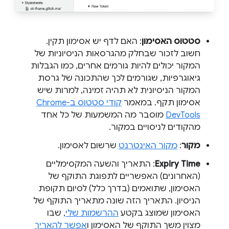
סטטוס האסימון
: האם לדף יש אסימון תקין.
חשוב לזכור שבחלק מהגרסאות הניסיוניות של
המקור יכולים להיות גורמים אחרים, כמו הגבלות
גיאוגרפיות, שגורמים לכך שהתכונה של גרסת
המקור הניסיונית לא תהיה זמינה, למרות שיש
אסימון תקף. במאמר
קודי סטטוס ב-Chrome
DevTools
מוסבר מה המשמעות של כל אחד
מהקודים לניסויים במקור.
מקור
:
מקור האינטרנט
שרשום לאסימון.
Expiry Time
: התאריך והשעה המקסימליים
(האחרונים) האפשריים לתפוגת התוקף של
האסימון, שתואמים (בדרך כלל) לסיום תקופת
הניסיון. התאריך הזה שונה מתאריך התוקף של
האסימון שמוצג בקטע
ההרשמות שלי
, שבו
מצוין משך התוקף של האסימון ו
אפשר להאריך