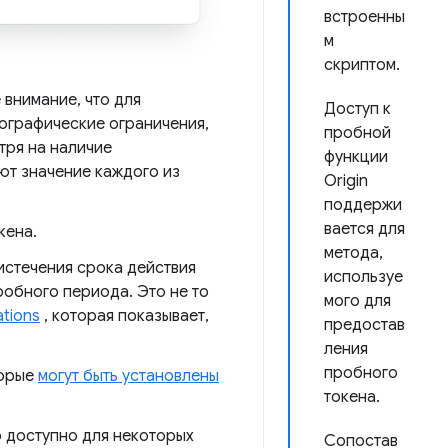
встроенны
м
скриптом.
 внимание, что для
Доступ к
географические ограничения,
пробной
тря на наличие
функции
т значение каждого из
Origin
поддержи
вается для
кена.
метода,
истечения срока действия
используе
робного периода. Это не то
мого для
ations
, которая показывает,
предостав
ления
пробного
торые
могут быть установлены
токена.
о доступно для некоторых
Сопостав