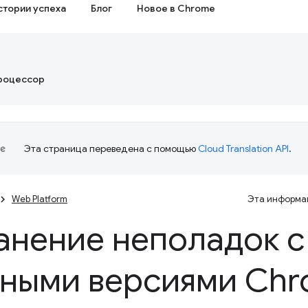
стории успеха
Блог
Новое в Chrome
роцессор
Эта страница переведена с помощью
Cloud Translation API
.
Web Platform
Эта информац
анение неполадок с
ными версиями Ch