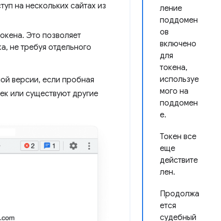
туп на нескольких сайтах из
ление
поддомен
ов
окена. Это позволяет
включено
ка, не требуя отдельного
для
токена,
используе
ой версии, если пробная
мого на
тек или существуют другие
поддомен
е.
Токен все
еще
действите
лен.
Продолжа
ется
судебный