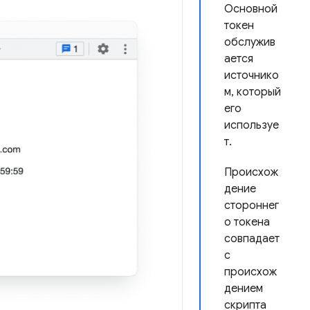
Основной
токен
обслужив
ается
источнико
м, который
его
используе
т.
Происхож
дение
стороннег
о токена
совпадает
с
происхож
дением
скрипта