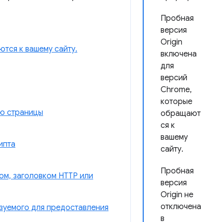
Пробная
версия
Origin
тся к вашему сайту.
включена
для
версий
Chrome,
которые
ю страницы
обращают
ся к
вашему
ипта
сайту.
Пробная
ом, заголовком HTTP или
версия
Origin не
отключена
ьзуемого для предоставления
в