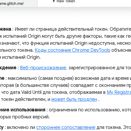
окена
: Имеет ли страница действительный токен. Обратите
 испытаний Origin могут быть другие факторы, такие как 
значают, что функция испытаний Origin недоступна, несмо
ельного токена.
Коды состояния Chrome DevTools
объясняю
 испытаний Origin.
ждение
:
Веб-происхождение,
зарегистрированное для то
me
: максимально (самая поздняя) возможная дата и время 
оторая (в большинстве случаев) совпадает с окончанием п
 что дата Valid Until для токена, отображаемая в
My Registr
 токен действителен, и
может быть продлен
.
ние использования
: ограничения по использованию, ко
торых пробных версий.
ty
: включено ли
стороннее сопоставление
для токена. Эт