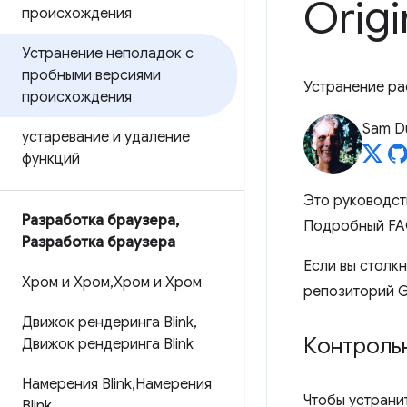
Origi
происхождения
Устранение неполадок с
пробными версиями
Устранение ра
происхождения
Sam D
устаревание и удаление
функций
Это руководст
Разработка браузера
,
Подробный FA
Разработка браузера
Если вы столкн
Хром и Хром
,
Хром и Хром
репозиторий G
Движок рендеринга Blink
,
Контроль
Движок рендеринга Blink
Намерения Blink
,
Намерения
Чтобы устранит
Blink