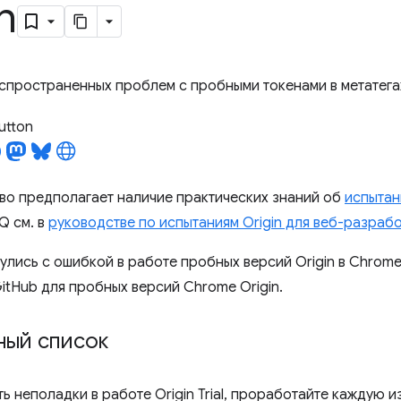
n
спространенных проблем с пробными токенами в метатегах,
utton
во предполагает наличие практических знаний об
испытан
Q см. в
руководстве по испытаниям Origin для веб-разраб
улись с ошибкой в ​​работе пробных версий Origin в Chrom
itHub для пробных версий Chrome Origin.
ный список
ь неполадки в работе Origin Trial, проработайте каждую и