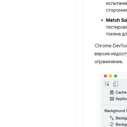
испытаний
сторонни
Match Su
тестирова
токена д
Chrome DevToo
версия недост
ограничения.