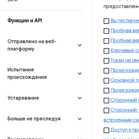
предоставленн
Функции и API
Вы тестируе
Пробная вер
Пробная вер
Отправлено на веб-
платформу
Ключевые сл
Токен не им
Испытания
Происхожде
происхождения
Основной то
Происхожде
Устаревание
Сторонний 
Сторонний т
Больше не преследуя
встроенным ск
Доступ к пр