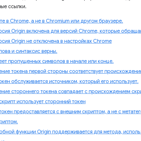
ые ссылки.
те в Chrome, а не в Chromium или другом браузере.
сия Origin включена для версий Chrome, которые обращаю
сия Origin не отключена в настройках Chrome
ова и синтаксис верны.
еет пропущенных символов в начале или конце.
ние токена первой стороны соответствует происхождени
кен обслуживается источником, который его использует.
ние стороннего токена совпадает с происхождением скр
скрипт использует сторонний токен
окен предоставляется с внешним скриптом, а не с метатег
риптом.
обной функции Origin поддерживается для метода, испол