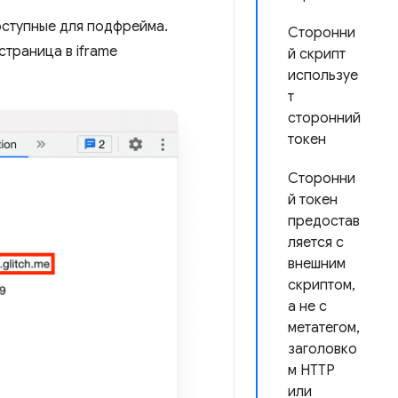
оступные для подфрейма.
Сторонни
страница в iframe
й скрипт
используе
т
сторонний
токен
Сторонни
й токен
предостав
ляется с
внешним
скриптом,
а не с
метатегом,
заголовко
м HTTP
или