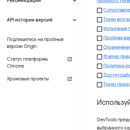
Рекомендации
пробного токе
Сопоставле
Токен все е
API истории версий
Испытание 
Пробная вер
Подпишитесь на пробные
версии Origin
Ограничения
Iframes пр
Статус платформы
Политики р
Chrome
Доступ раб
Хромовые проекты
Токен предо
Использу
DevTools пред
выбранного ка