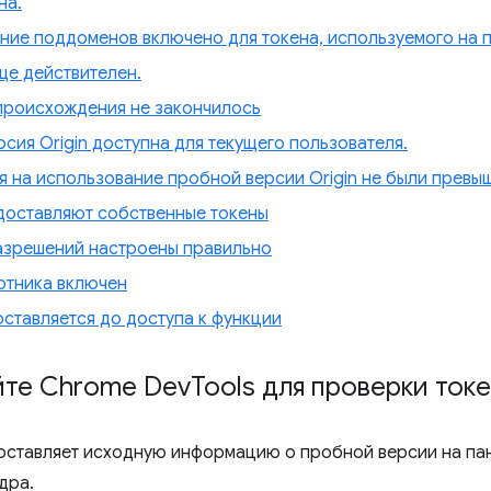
на.
ние поддоменов включено для токена, используемого на 
ще действителен.
происхождения не закончилось
сия Origin доступна для текущего пользователя.
 на использование пробной версии Origin не были превы
едоставляют собственные токены
азрешений настроены правильно
отника включен
ставляется до доступа к функции
йте Chrome Dev
Tools для проверки ток
оставляет исходную информацию о пробной версии на п
дра.