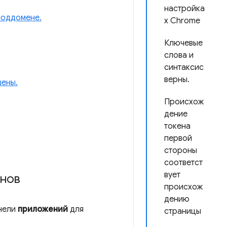
настройка
поддомене.
х Chrome
Ключевые
слова и
синтаксис
верны.
шены.
Происхож
дение
токена
первой
стороны
соответст
вует
енов
происхож
дению
анели
приложений
для
страницы