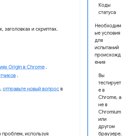
Коды
статуса
Необходим
 заголовках и скриптах.
ые условия
для
испытаний
происхожд
ения
иях Origin в Chrome
.
отчиков
.
Вы
тестирует
e,
отправьте новый вопрос
в
е в
Chrome, а
не в
Chromium
или
другом
з проблем, используя
браузере.