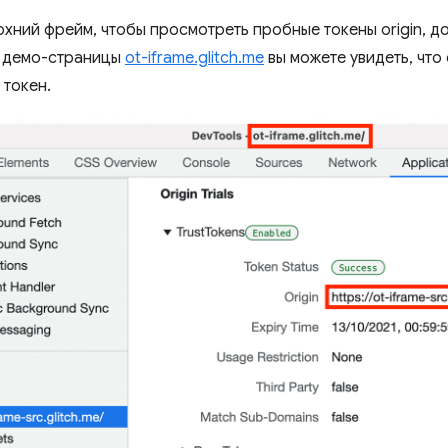
рхний фрейм, чтобы просмотреть пробные токены origin, д
я демо-страницы
ot-iframe.glitch.me
вы можете увидеть, что 
 токен.