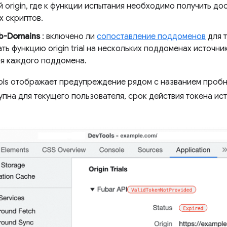
 origin, где к функции испытания необходимо получить дос
х скриптов.
b-Domains
: включено ли
сопоставление поддоменов
для т
ть функцию origin trial на нескольких поддоменах источни
ля каждого поддомена.
ls отображает предупреждение рядом с названием пробн
упна для текущего пользователя, срок действия токена ис