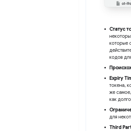
Статус т
некоторых
которые о
действит
кодов для
Происхо
Expiry Ti
токена, к
же самое,
как долго
Ограниче
для неко
Third Par