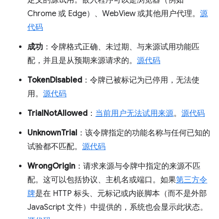
Chrome 或 Edge）、WebView 或其他用户代理。
源
代码
成功
：令牌格式正确、未过期、与来源试用功能匹
配，并且是从预期来源请求的。
源代码
TokenDisabled
：令牌已被标记为已停用，无法使
用。
源代码
TrialNotAllowed
：
当前用户无法试用来源
。
源代码
UnknownTrial
：该令牌指定的功能名称与任何已知的
试验都不匹配。
源代码
WrongOrigin
：请求来源与令牌中指定的来源不匹
配。这可以包括协议、主机名或端口。如果
第三方令
牌
是在 HTTP 标头、元标记或内嵌脚本（而不是外部
JavaScript 文件）中提供的，系统也会显示此状态。