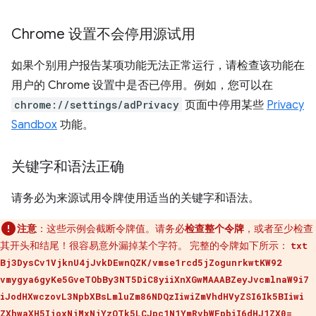
Chrome 设置不会停用源试用
如果个别用户报告某项功能无法正常运行，请检查该功能在
用户的 Chrome 设置中是否已停用。例如，您可以在
chrome://settings/adPrivacy
页面中停用某些
Privacy
Sandbox
功能。
关键字和语法正确
请务必为来源试用令牌使用适当的关键字和语法。
注意
：这些示例会截断令牌值。请务必
检查整个令牌
，或者至少检查
其开头和结尾！很容易意外漏掉某个字符。 完整的令牌如下所示：
txt
Bj3DysCv1VjknU4jJvkDEwnQZK/vmse1rcd5jZogunrkwtKW92
vmygya6gyKe5GveTObBy3NT5DiC8yiiXnXGwMAAABZeyJvcmlnaW9i7
iJodHXwczovL3NpbXBsLmluZm86NDQzIiwiZmVhdHVyZSI6Ik5BIiwi
ZXhwaXH5IjoxNjMxNjYzOTk5LCJpc1N1YmRvbWFpbiI6dHJ1ZX0=