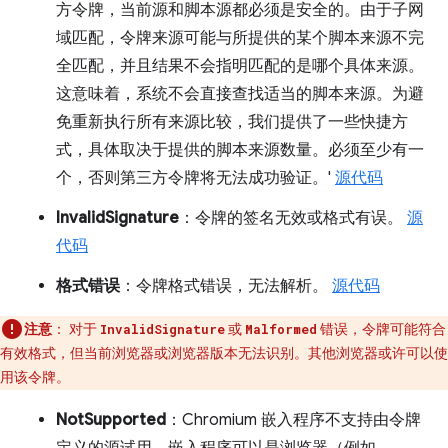
方令牌，当前源和脚本源都必须是安全的。由于子网
域匹配，令牌来源可能与所提供的某个脚本来源不完
全匹配，并且结果不会指明匹配的是哪个具体来源。
这意味着，系统不会直接查找适当的脚本来源。为避
免重新执行所有来源比较，我们提供了一些快捷方
式，具体取决于提供的脚本来源数量。必须至少有一
个，否则第三方令牌将无法成功验证。'
源代码
InvalidSignature
：令牌的签名无效或格式有误。
源
代码
格式错误
：令牌格式错误，无法解析。
源代码
注意
：
对于
或
错误，令牌可能符合
InvalidSignature
Malformed
有效格式，但当前浏览器或浏览器版本无法识别。其他浏览器或许可以使
用该令牌。
NotSupported
：Chromium 嵌入程序不支持由令牌
定义的源试用。嵌入程序可以是浏览器（例如