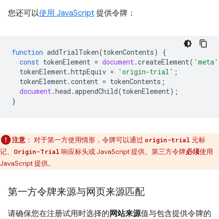
您还可以
使用 JavaScript
提供令牌：
function
addTrialToken
(
tokenContents
)
{
const
tokenElement
=
document
.
createElement
(
'meta'
tokenElement
.
httpEquiv
=
'origin-trial'
;
tokenElement
.
content
=
tokenContents
;
document
.
head
.
appendChild
(
tokenElement
);
}
注意
：
对于第一方使用情形，令牌可以通过
元标
origin-trial
记、
响应标头或 JavaScript 提供。第三方令牌
必须
使用
Origin-Trial
JavaScript 提供。
第一方令牌来源与网页来源匹配
请确保您在注册试用时选择的
网站来源
值与包含提供令牌的