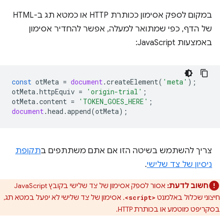
במקום לספק אסימון ככותרת HTTP או כמטא תג ב-HTML
של הדף, כפי שמתואר למעלה, אפשר להחדיר אסימון
באמצעות JavaScript:
const
otMeta
=
document
.
createElement
(
'meta'
);
otMeta
.
httpEquiv
=
'origin-trial'
;
otMeta
.
content
=
'TOKEN_GOES_HERE'
;
document
.
head
.
append
(
otMeta
);
צריך להשתמש בשיטה הזו אם אתם משתתפים ב
תקופת
ניסיון של צד שלישי
.
חשוב לדעת:
אסור לספק אסימון של צד שלישי בקובץ JavaScript
חיצוני שכלול באלמנט
. אסימון של צד שלישי לא יפעל במטא תג,
<script>
בסקריפט מוטמע או בכותרת HTTP.