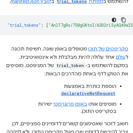
להשתמש ב
מפתח
trial_tokens
ב
קובץ manifest.json
.
"trial_tokens"
:
[
"AnlT7gRo/750gGKtoI/A3D2rL5yAQA9wI
סקריפטים של תוכן
מטופלים באופן שונה. חשיפת תכונה
ל
עולם
אחד עלולה להיות מבלבלת ולא אינטואיטיבית.
במקום להשתמש ב-
trial_token
של המניפסט, מוסיפים
את הטוקן לדף באחת מהדרכים הבאות:
הוספת כותרת באמצעות
declarativeNetRequest
מוסיפים אותו
באופן פרוגרמטי
ישירות
בסקריפט התוכן.
חשוב לזכור שאסימונים קשורים לדומיינים ספציפיים, לכן
צריך להירשם לדומיין שבו פועל סקריפט התוכן, ולא למזהה