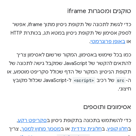
טוקנים ומסגרות iframe
כדי לגשת לתכונה של תקופת ניסיון מתוך iframe, אפשר
לספק אסימון של תקופת ניסיון במטא תג, בכותרת HTTP
או
באופן פרוגרמטי
.
כמו בכל שימוש באסימון, המקור שרשום לאסימון צריך
להתאים להקשר של JavaScript שמקבל גישה לתכונה של
תקופת הניסיון: המקור של הדף שכולל סקריפט מוטמע, או
ה-
src
של רכיב
<script>
ל-JavaScript שכלול מקובץ
חיצוני.
אסימונים ותוספים
כדי להשתמש בתכונה בתקופת ניסיון ב
סקריפט רקע
,
ב
חלון קופץ
, ב
חלונית צדדית
או ב
מסמך מחוץ למסך
, צריך