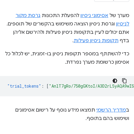
מערך של
אסימוני ניסיון
להפעלת התכונות
גרסת מקור
לניסיון
וגרסת ניסיון הוצאה משימוש בהקשרים של תוספים.
אתם יכולים לעיין בתקופות ניסיון פעילות ולהירשם אליהן
בדף
תקופות ניסיון פעילות
.
כדי להשתתף במספר תקופות ניסיון בו-זמנית, יש לכלול כל
אסימון כרשומת מערך נפרדת.
"trial_tokens"
:
[
"AnlT7gRo/750gGKtoI/A3D2rL5yAQA9wI
ב
מדריך הרשמי
תמצאו מידע נוסף על רישום אסימונים
ושימוש בהם בתוסף.