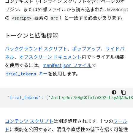
コンテキスト（インライン スクリプトを含むページのオ
リジン、または外部ファイルから読み込まれた JavaScript
の
<script>
要素の
src
）と一致する必要があります。
トークンと拡張機能
バックグラウンド スクリプト
、
ポップアップ
、
サイドパ
ネル
、
オフスクリーン ドキュメント
内でトライアル機能
を使用するには、
manifest.json ファイル
で
trial_tokens
キー
を使用します。
"trial_tokens"
:
[
"AnlT7gRo/750gGKtoI/A3D2rL5yAQA9wI
コンテンツ スクリプト
は別途処理されます。1 つの
ワール
ド
に機能を公開すると、混乱や直感性の低下を招く可能性