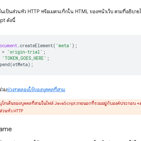
็นเป็นส่วนหัว HTTP หรือเมตาแท็กใน HTML ของหน้าเว็บ ตามที่อธิบาย
t ดังนี้
ocument
.
createElement
(
'meta'
);
=
'origin-trial'
;
'TOKEN_GOES_HERE'
;
pend
(
otMeta
);
ร่วม
ช่วงทดลองใช้ของบุคคลที่สาม
ุโทเค็นของบุคคลที่สามในไฟล์ JavaScript ภายนอกที่รวมอยู่กับองค์ประกอบ
<
อส่วนหัว HTTP
rame