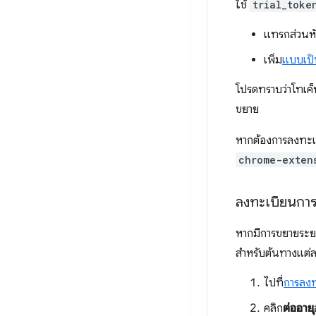
ใช้
trial_toke
แทรกส่วนหั
เพิ่ม
แบบเป
โปรดทราบว่าโทเค็
ขยาย
หากต้องการลงทะเบ
chrome-exten
ลงทะเบียนการ
หากมีการขยายระยะ
สำหรับต้นทางแต่
ไปที่
การลง
คลิก
ต่ออายุ