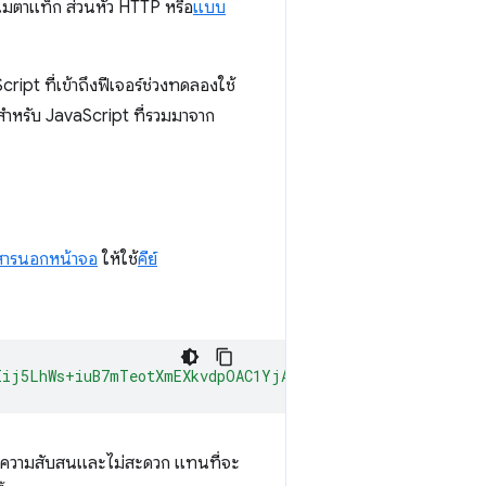
เมตาแท็ก ส่วนหัว HTTP หรือ
แบบ
ipt ที่เข้าถึงฟีเจอร์ช่วงทดลองใช้
ําหรับ JavaScript ที่รวมมาจาก
สารนอกหน้าจอ
ให้ใช้
คีย์
Iij5LhWs+iuB7mTeotXmEXkvdpOAC1YjAgAAAG97Im9yaWdpbiI6ImN
ิดความสับสนและไม่สะดวก แทนที่จะ