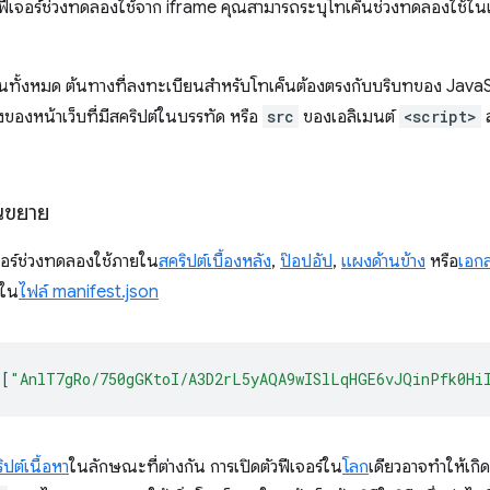
งฟีเจอร์ช่วงทดลองใช้จาก iframe คุณสามารถระบุโทเค็นช่วงทดลองใช้ใน
็นทั้งหมด ต้นทางที่ลงทะเบียนสําหรับโทเค็นต้องตรงกับบริบทของ JavaScr
งของหน้าเว็บที่มีสคริปต์ในบรรทัด หรือ
src
ของเอลิเมนต์
<script>
ส
นขยาย
จอร์ช่วงทดลองใช้ภายใน
สคริปต์เบื้องหลัง
,
ป๊อปอัป
,
แผงด้านข้าง
หรือ
เอก
ใน
ไฟล์ manifest.json
[
"AnlT7gRo/750gGKtoI/A3D2rL5yAQA9wISlLqHGE6vJQinPfk0Hi
ิปต์เนื้อหา
ในลักษณะที่ต่างกัน การเปิดตัวฟีเจอร์ใน
โลก
เดียวอาจทำให้เก