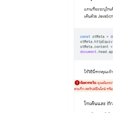
แทนที่จะระบุโทเค
เค็นด้วย JavaScrip
const
otMeta
=
d
otMeta
.
httpEquiv
otMeta
.
content
=
document
.
head
.
ap
ใช้วิธีนี้หากคุณเข้า
ข้อควรระวัง:
คุณต้องระบ
ตาแท็ก สคริปต์อินไลน์ หรื
โทเค็นและ if