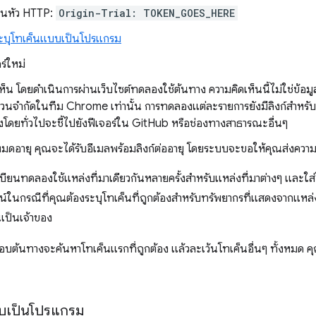
วนหัว HTTP:
Origin-Trial: TOKEN_GOES_HERE
ะบุโทเค็นแบบเป็นโปรแกรม
ร์ใหม่
เห็น โดยดำเนินการผ่านเว็บไซต์ทดลองใช้ต้นทาง ความคิดเห็นนี้ไม่ใช่ข้
วนจำกัดในทีม Chrome เท่านั้น การทดลองแต่ละรายการยังมีลิงก์สำหรั
ซึ่งโดยทั่วไปจะชี้ไปยังฟีเจอร์ใน GitHub หรือช่องทางสาธารณะอื่นๆ
หมดอายุ คุณจะได้รับอีเมลพร้อมลิงก์ต่ออายุ โดยระบบจะขอให้คุณส่งความค
ยนทดลองใช้แหล่งที่มาเดียวกันหลายครั้งสําหรับแหล่งที่มาต่างๆ และใส
ชน์ในกรณีที่คุณต้องระบุโทเค็นที่ถูกต้องสำหรับทรัพยากรที่แสดงจากแหล่งที
ณเป็นเจ้าของ
อบต้นทางจะค้นหาโทเค็นแรกที่ถูกต้อง แล้วละเว้นโทเค็นอื่นๆ ทั้งหมด คุ
บบเป็นโปรแกรม