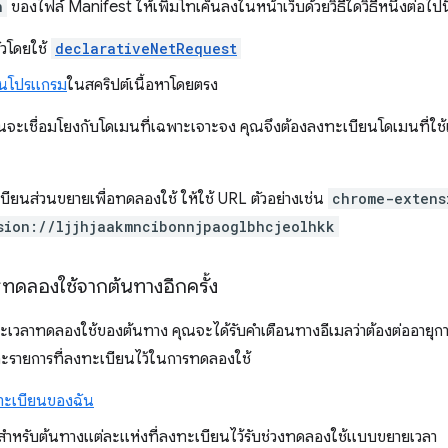
n
ของไฟล์ Manifest ให้เพิ่มโทเค็นลงในหน้าเว็บด้วยวิธีใดวิธีหนึ่งต่อไปนี
วโดยใช้
declarativeNetRequest
็นโปรแกรม
ในสคริปต์เนื้อหาโดยตรง
นจะเชื่อมโยงกับโดเมนที่เฉพาะเจาะจง คุณจึงต้องลงทะเบียนโดเมนที่ใช้เ
ียนส่วนขยายเพื่อทดลองใช้ ให้ใช้ URL ตัวอย่างเช่น
chrome-extens
sion://ljjhjaakmncibonnjpaoglbhcjeolhkk
ทดลองใช้จากต้นทางอีกครั้ง
เวลาทดลองใช้ของต้นทาง คุณจะได้รับคำเตือนทางอีเมลว่าต้องต่ออายุ
ละรายการที่ลงทะเบียนไว้ในการทดลองใช้
ทะเบียนของฉัน
สำหรับต้นทางแต่ละแห่งที่ลงทะเบียนไว้รับช่วงทดลองใช้แบบขยายเวลา