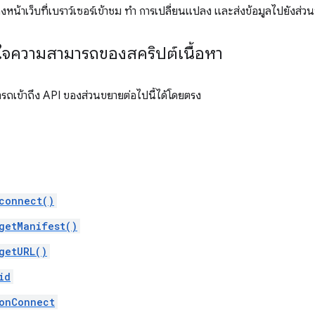
หน้าเว็บที่เบราว์เซอร์เข้าชม ทำ การเปลี่ยนแปลง และส่งข้อมูลไปยังส่ว
ใจความสามารถของสคริปต์เนื้อหา
ารถเข้าถึง API ของส่วนขยายต่อไปนี้ได้โดยตรง
connect()
getManifest()
getURL()
id
onConnect