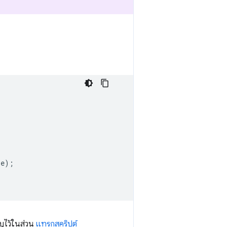
e);

บุไว้ในส่วน
แทรกสคริปต์