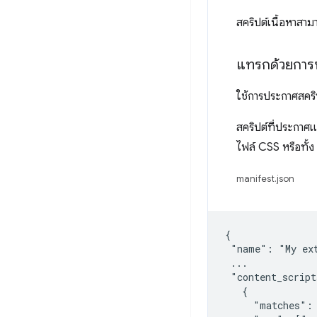
สคริปต์เนื้อหาสาม
แทรกด้วยการ
ใช้การประกาศสคริป
สคริปต์ที่ประกาศ
ไฟล์ CSS หรือทั้ง
manifest.json
{

 "name": "My ext
 ...

 "content_script
   {

     "matches": 