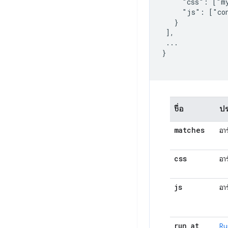
     "css": ["my
     "js": ["con
   }

 ],

 ...

}

ชื่อ
ป
matches
อา
css
อา
js
อา
run
_
at
Ru