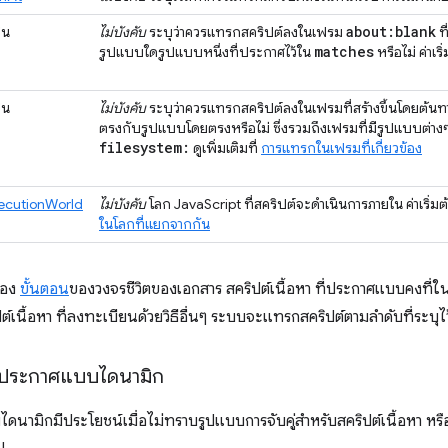
about:blank
ีน
ไม่บังคับ
ระบุว่าควรแทรกสคริปต์ลงในเฟรม
ท
matches
รูปแบบใดรูปแบบหนึ่งที่ประกาศไว้ใน
หรือไม่ ค่าเริ
ีน
ไม่บังคับ
ระบุว่าควรแทรกสคริปต์ลงในเฟรมที่สร้างขึ้นโดยต้นทา
ตรงกับรูปแบบโดยตรงหรือไม่ ซึ่งรวมถึงเฟรมที่มีรูปแบบต่างๆ
filesystem:
ดูเพิ่มเติมที่
การแทรกในเฟรมที่เกี่ยวข้อง
ecutionWorld
ไม่บังคับ
โลก JavaScript ที่สคริปต์จะดำเนินการภายใน ค่าเริ่มต
ในโลกที่แยกจากกัน
ของ
ขั้นตอน
ของวงจรชีวิตของเอกสาร สคริปต์เนื้อหา ที่ประกาศแบบคงที่
ต์เนื้อหา ที่ลงทะเบียนด้วยวิธีอื่นๆ ระบบจะแทรกสคริปต์ตามลำดับที่ระบุ
ประกาศแบบไดนามิก
ไดนามิกมีประโยชน์เมื่อไม่ทราบรูปแบบการจับคู่สำหรับสคริปต์เนื้อหา หรื