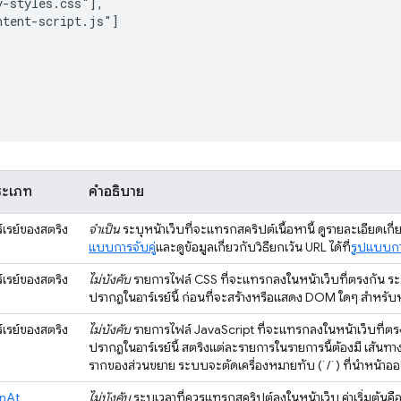
-styles.css"],

tent-script.js"]

ระเภท
คำอธิบาย
ร์เรย์ของสตริง
จำเป็น
ระบุหน้าเว็บที่จะแทรกสคริปต์เนื้อหานี้ ดูรายละเอียดเกี่
แบบการจับคู่
และดูข้อมูลเกี่ยวกับวิธียกเว้น URL ได้ที่
รูปแบบกา
ร์เรย์ของสตริง
ไม่บังคับ
รายการไฟล์ CSS ที่จะแทรกลงในหน้าเว็บที่ตรงกัน ระ
ปรากฏในอาร์เรย์นี้ ก่อนที่จะสร้างหรือแสดง DOM ใดๆ สำหรับห
ร์เรย์ของสตริง
ไม่บังคับ
รายการไฟล์ JavaScript ที่จะแทรกลงในหน้าเว็บที่ต
ปรากฏในอาร์เรย์นี้ สตริงแต่ละรายการในรายการนี้ต้องมี เส้นทา
รากของส่วนขยาย ระบบจะตัดเครื่องหมายทับ (`/`) ที่นำหน้าออ
nAt
ไม่บังคับ
ระบุเวลาที่ควรแทรกสคริปต์ลงในหน้าเว็บ ค่าเริ่มต้นคื