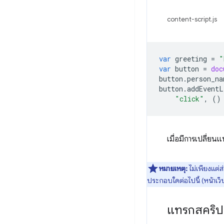
content-script.js
var
greeting
=
"
var
button
=
doc
button
.
person_na
button
.
addEventL
"click"
,
()
เมื่อมีการเปลี่ยน
หมายเหตุ:
ไม่เพียงแต่ส
ประกอบใดต่อไปนี้ (หน้าเว็
แทรกสคริป