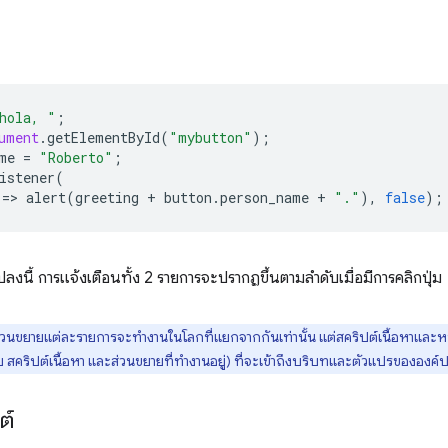
hola, "
;
ument
.
getElementById
(
"mybutton"
);
me
=
"Roberto"
;
istener
(
=
>
alert
(
greeting
+
button
.
person_name
+
"."
),
false
);
แปลงนี้ การแจ้งเตือนทั้ง 2 รายการจะปรากฏขึ้นตามลำดับเมื่อมีการคลิกปุ่ม
่วนขยายแต่ละรายการจะทำงานในโลกที่แยกจากกันเท่านั้น แต่สคริปต์เนื้อหาและหน้าเ
บ สคริปต์เนื้อหา และส่วนขยายที่ทำงานอยู่) ที่จะเข้าถึงบริบทและตัวแปรขององค์
ต์