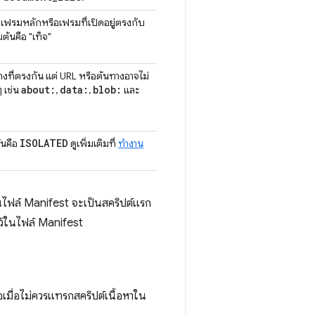
ี่เฟรมหลักหรือเฟรมที่เปิดอยู่ตรงกับ
่มต้นคือ "เท็จ"
งที่ตรงกัน แต่ URL หรือต้นทางอาจไม่
about:
data:
blob:
 เช่น
,
,
และ
ISOLATED
้นคือ
ดูเพิ่มเติมที่
ทำงาน
ในไฟล์ Manifest จะเป็นสคริปต์แรก
ไว้ในไฟล์ Manifest
อเมื่อไม่ควรแทรกสคริปต์เนื้อหาใน