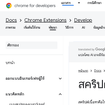
เอกสาร
กรณีศึกษา
Docs
Chrome Extensions
Develop
ภาพรวม
เริ่มต้นใช้งาน
พัฒนา
วิธีการ
AI
ข้อมูลอ้า
แปลโดย AI อาจมีข้
บทนำ
หน้าแรก
Docs
ออกแบบอินเทอร์เฟซผู้ใช้
สคริปต
แนวคิดหลัก
สคริปต์เนื้อหาคือ
เนมสเปซของเบราว์เซอร์