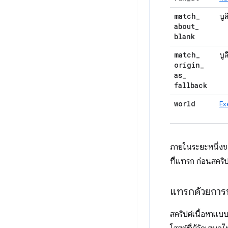
match
_
บูล
about
_
blank
match
_
บูล
origin
_
as
_
fallback
world
Ex
ภายในระยะหนึ่ง
ที่แทรก ก่อนสคริป
แทรกด้วยการ
สคริปต์เนื้อหาแบบ