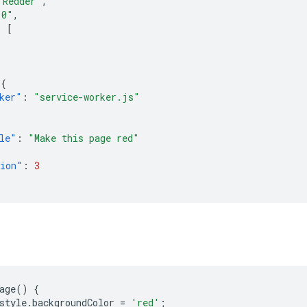
 Redder"
,
.0"
,
:
[
,
{
ker"
:
"service-worker.js"
le"
:
"Make this page red"
sion"
:
3
age
()
{
style
.
backgroundColor
=
'red'
;