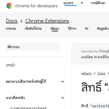
เอกสาร
กรณีศึกษา
Docs
Chrome Extensions
ภาพรวม
เริ่มต้นใช้งาน
พัฒนา
วิธีการ
AI
ข้อมูลอ้า
แปลโดย AI อาจมีข้
บทนำ
หน้าแรก
Docs
ออกแบบอินเทอร์เฟซผู้ใช้
สิทธิ์
แนวคิดหลัก
สิทธิ์
"activeT
เนมสเปซของเบราว์เซอร์