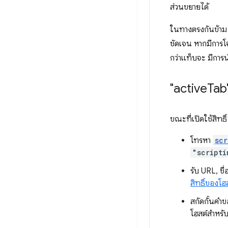
ส่วนขยายได้
ในทางตรงกันข้าม ส
ชัดเจน หากมีการโจ
กว่าแท็บจะ มีการน
"active
Tab
ขณะที่เปิดใช้สิทธิ
โทรหา
scr
"scripti
รับ URL, ช
สิทธิ์ของโฮ
สกัดกั้นคำ
โฮสต์สำหรั