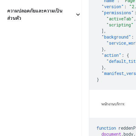
"name"
:
"Page
"version"
:
"2
ความปลอดภัยและความเป็น
"permissions"
ส่วนตัว
"activeTab"
"scripting"
],
"background"
:
"service_wor
},
"action"
:
{
"default_tit
},
"manifest_ver
}
พนักงานบริการ:
function
reddenP
document
.
body
.