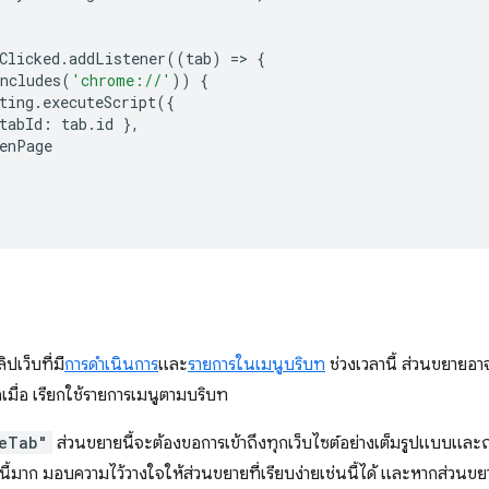
Clicked
.
addListener
((
tab
)
=
>
{
ncludes
(
'chrome://'
))
{
ting
.
executeScript
({
tabId
:
tab
.
id
},
enPage
ปเว็บที่มี
การดำเนินการ
และ
รายการในเมนูบริบท
ช่วงเวลานี้ ส่วนขยายอา
เมื่อ เรียกใช้รายการเมนูตามบริบท
eTab"
ส่วนขยายนี้จะต้องขอการเข้าถึงทุกเว็บไซต์อย่างเต็มรูปแบบและถ
มูลนี้มาก มอบความไว้วางใจให้ส่วนขยายที่เรียบง่ายเช่นนี้ได้ และหากส่วนขยาย