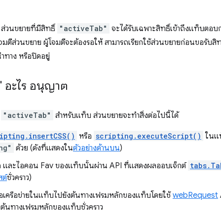
่วนขยายที่มีสิทธิ์
"activeTab"
จะได้รับเฉพาะสิทธิ์เข้าถึงแท็บตอบกล
มตีส่วนขยาย ผู้โจมตีจะต้องรอให้ สามารถเรียกใช้ส่วนขยายก่อนขอรับสิทธ
ำทาง หรือปิดอยู่
" อะไร อนุญาต
์
"activeTab"
สำหรับแท็บ ส่วนขยายจะทำสิ่งต่อไปนี้ได้
ipting.insertCSS()
หรือ
scripting.executeScript()
ในแท
ng"
ด้วย (ดังที่แสดงใน
ตัวอย่างด้านบน
)
ื่อ และไอคอน Fav ของแท็บนั้นผ่าน API ที่แสดงผลออบเจ็กต์
tabs.Ta
สต์
ชั่วคราว)
ขอเครือข่ายในแท็บไปยังต้นทางเฟรมหลักของแท็บโดยใช้
webRequest
บต้นทางเฟรมหลักของแท็บชั่วคราว