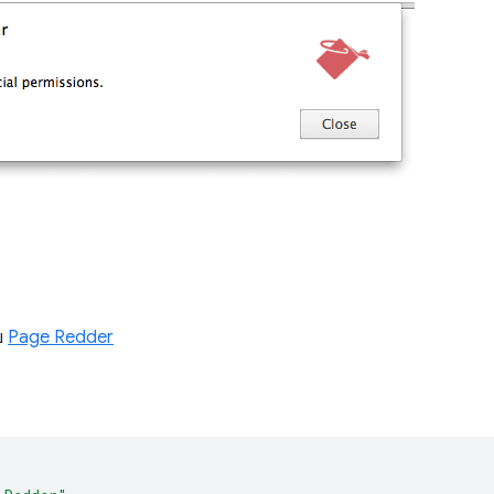
าย
Page Redder