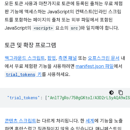
모든 토큰 사용과 마찬가지로 토큰에 등록된 출처는 무료 체험
판 기능에 액세스하는 JavaScript의 컨텍스트(인라인 스크립
트를 포함하는 페이지의 출처 또는 외부 파일에서 포함된
JavaScript의
<script>
요소의
src
)와 일치해야 합니다.
토큰 및 확장 프로그램
백그라운드 스크립트
,
팝업
,
측면 패널
또는
오프스크린 문서
내
에서 무료 체험판 기능을 사용하려면
manifest.json 파일
에서
trial_tokens
키
를 사용하세요.
"trial_tokens"
:
[
"AnlT7gRo/750gGKtoI/A3D2rL5yAQA9wI
콘텐츠 스크립트
는 다르게 처리됩니다. 한
세계
에 기능을 노출
하면 혼란스럽고 직관적이지 않을 수 있습니다. 매니페스트의