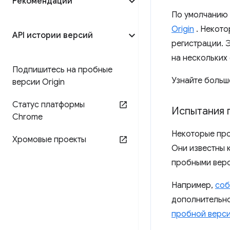
Рекомендации
По умолчанию 
Origin
. Некот
API истории версий
регистрации. 
на нескольких 
Подпишитесь на пробные
Узнайте больш
версии Origin
Статус платформы
Испытания 
Chrome
Некоторые про
Хромовые проекты
Они известны 
пробными верси
Например,
соб
дополнительно
пробной верси