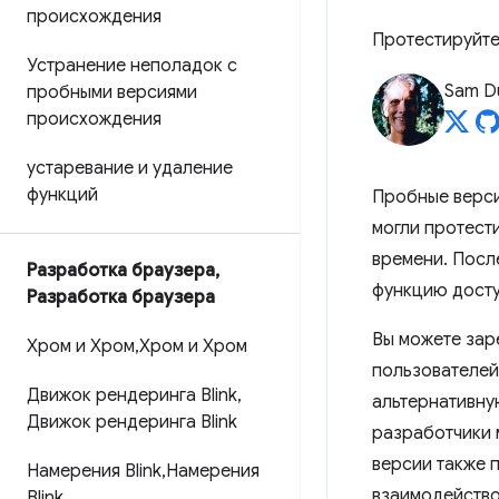
происхождения
Протестируйте
Устранение неполадок с
Sam D
пробными версиями
происхождения
устаревание и удаление
функций
Пробные верси
могли протест
времени. Посл
Разработка браузера
,
функцию досту
Разработка браузера
Вы можете зар
Хром и Хром
,
Хром и Хром
пользователей
Движок рендеринга Blink
,
альтернативну
Движок рендеринга Blink
разработчики 
версии также 
Намерения Blink
,
Намерения
взаимодейство
Blink