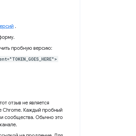
версий
.
форму.
ючить пробную версию:
ent="TOKEN_GOES_HERE">
тот отзыв не является
де Chrome. Каждый пробный
зи сообщества. Обычно это
канале.
 ссылкой на продление. Для