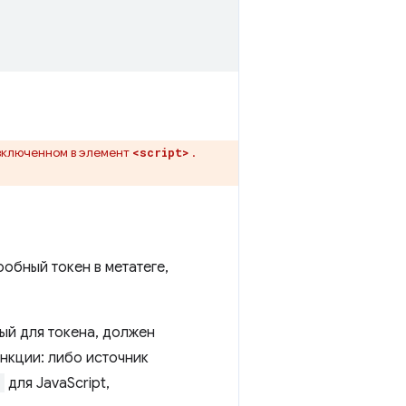
 включенном в элемент
.
<script>
робный токен в метатеге,
ый для токена, должен
ункции: либо источник
>
для JavaScript,