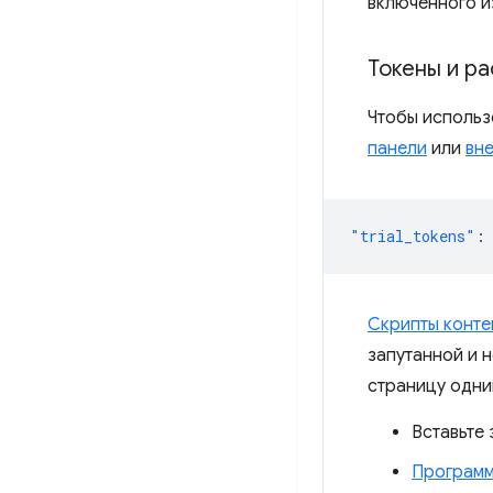
включенного и
Токены и р
Чтобы использ
панели
или
вн
"trial_tokens"
:
Скрипты конте
запутанной и 
страницу одни
Вставьте
Програм