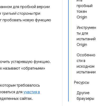
ить
пробный
ованном для пробной версии
токен
 третьей стороны
при
Origin
уг пробовать новую функцию
Инструмен
ты для
испытаний
Origin
Особенно
сти в
лючить устаревшую функцию.
исходном
их называют «обратными»
испытании
Ресурсы
, которым требовалось
роваться для
участия в
Другие
еделенных сайтах.
браузеры