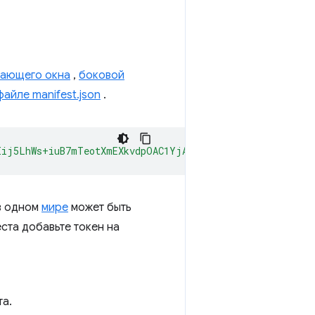
вающего окна
,
боковой
файле manifest.json
.
Iij5LhWs+iuB7mTeotXmEXkvdpOAC1YjAgAAAG97Im9yaWdpbiI6ImN
в одном
мире
может быть
ста добавьте токен на
та.