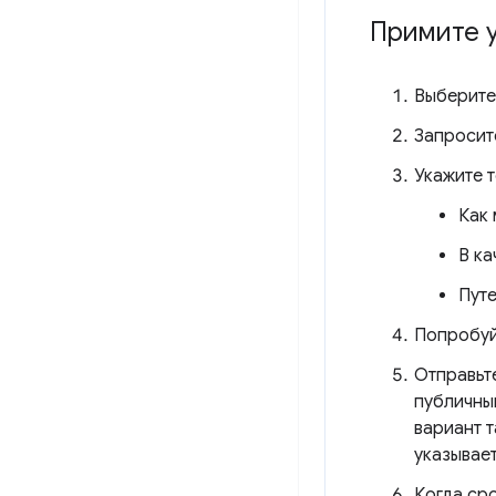
Примите у
Выберите
Запросит
Укажите 
Как 
В ка
Пут
Попробуй
Отправьте
публичны
вариант 
указывае
Когда сро