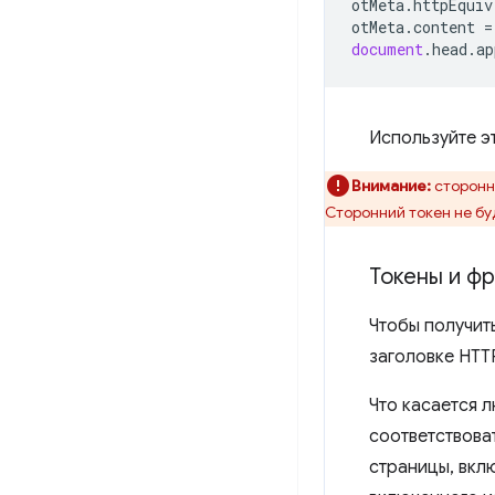
otMeta
.
httpEquiv
otMeta
.
content
=
document
.
head
.
ap
Используйте эт
Внимание:
сторонн
Сторонний токен не буд
Токены и ф
Чтобы получить
заголовке HTT
Что касается 
соответствова
страницы, вкл