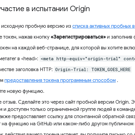
частие в испытании Origin
 исходную пробную версию из
списка активных пробных 
е токен, нажав кнопку
«Зарегистрироваться»
и заполнив 
токен на каждой веб-странице, для которой вы хотите вкл
метатег в <head>:
<meta http-equiv="origin-trial" cont
честве заголовка HTTP:
Origin-Trial: TOKEN_GOES_HERE
ем
предоставления токена программным способом
.
те новую функцию.
 отзыв. Сделайте это через сайт пробной версии Origin. Э
м и доступен только ограниченной группе людей в коман
также предоставляет ссылку для спонтанной обратной свя
т на функцию на GitHub или каком-либо другом публичном 
к действия вашего токена истечет, вы получите письмо со