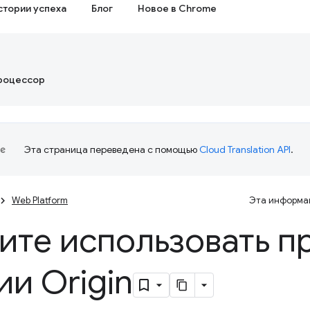
стории успеха
Блог
Новое в Chrome
роцессор
Эта страница переведена с помощью
Cloud Translation API
.
Web Platform
Эта информац
ите использовать п
ии Origin