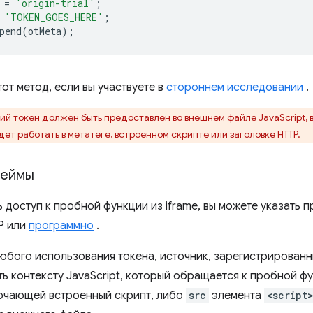
=
'origin-trial'
;
'TOKEN_GOES_HERE'
;
pend
(
otMeta
);
от метод, если вы участвуете в
стороннем исследовании
.
ий токен должен быть предоставлен во внешнем файле JavaScript,
ет работать в метатеге, встроенном скрипте или заголовке HTTP.
реймы
 доступ к пробной функции из iframe, вы можете указать п
P или
программно
.
любого использования токена, источник, зарегистрированн
ть контексту JavaScript, который обращается к пробной ф
ючающей встроенный скрипт, либо
src
элемента
<script