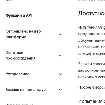
Доступно
Функции и API
Испытания Ori
Отправлено на веб-
продолжительн
платформу
документацией
независимо, и
Испытания
спецификациям
происхождения
Если вы зарег
вас конкретны
Устаревание
несколько испы
Пробные верси
Больше не преследуя
Испытания 