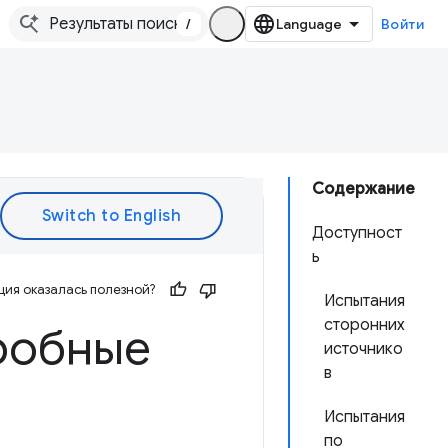
/
Войти
Содержание
Доступност
ь
ия оказалась полезной?
Испытания
сторонних
робные
источнико
в
Испытания
по