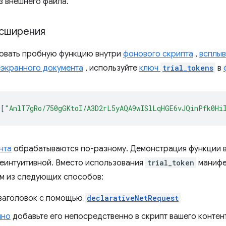
з внешнего файла.
асширения
овать пробную функцию внутри
фонового скрипта
,
всплы
еэкранного документа
, используйте
ключ
trial_tokens
в
[
"AnlT7gRo/750gGKtoI/A3D2rL5yAQA9wISlLqHGE6vJQinPfk0Hi
нта
обрабатываются по-разному. Демонстрация функции 
неинтуитивной. Вместо использования
trial_token
манифе
м из следующих способов:
 заголовок с помощью
declarativeNetRequest
мно
добавьте его непосредственно в скрипт вашего контен