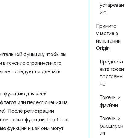
устареван
ию
Примите
участие в
испытании
Origin
ентальной функции, чтобы вы
Предоста
м в течение ограниченного
вьте токен
шает, следует ли сделать
программ
но
ть функцию для всех
Токены и
 флагов или переключения на
фреймы
е). После регистрации
Токены и
нием новых функций. Пробные
расширен
е функции и как они могут
ия