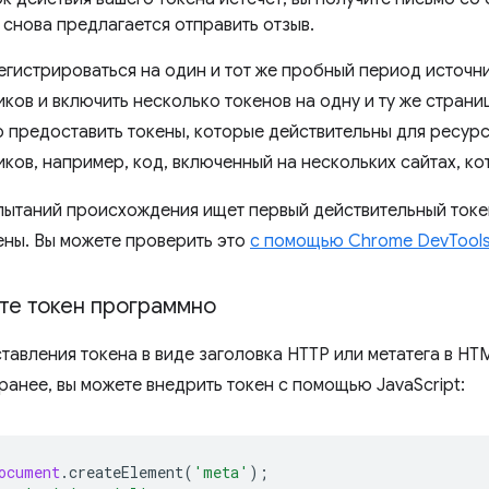
 снова предлагается отправить отзыв.
егистрироваться на один и тот же пробный период источни
ков и включить несколько токенов на одну и ту же страни
о предоставить токены, которые действительны для ресур
ков, например, код, включенный на нескольких сайтах, ко
ытаний происхождения ищет первый действительный токен
ены. Вы можете проверить это
с помощью Chrome DevTool
те токен программно
тавления токена в виде заголовка HTTP или метатега в HT
ранее, вы можете внедрить токен с помощью JavaScript:
ocument
.
createElement
(
'meta'
);