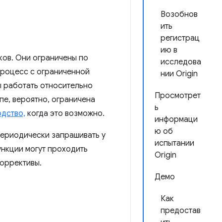
Возобнов
ить
регистрац
ию в
ков. Они ограничены по
исследова
процесс с ограниченной
нии Origin
ы работать относительно
Просмотрет
пе, вероятно, ограничена
ь
одство,
когда это возможно.
информаци
ю об
периодически запрашивать у
испытании
ункции могут проходить
Origin
коррективы.
Демо
Как
предостав