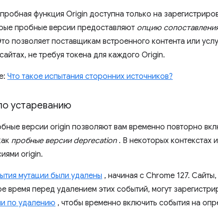
пробная функция Origin доступна только на зарегистрир
орые пробные версии предоставляют
опцию сопоставления
Это позволяет поставщикам встроенного контента или усл
сайтах, не требуя токена для каждого Origin.
е:
Что такое испытания сторонних источников?
по устареванию
бные версии origin позволяют вам временно повторно вк
как
пробные версии deprecation
. В некоторых контекстах 
ями origin.
ытия мутации были удалены
, начиная с Chrome 127. Сайты
е время перед удалением этих событий, могут зарегистри
и по удалению
, чтобы временно включить события на опр