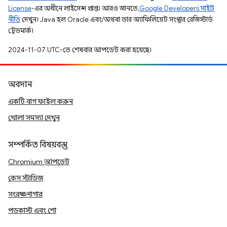
License
-এর অধীনে লাইসেন্স প্রাপ্ত। আরও জানতে,
Google Developers সাইট
নীতি
দেখুন। Java হল Oracle এবং/অথবা তার অ্যাফিলিয়েট সংস্থার রেজিস্টার্ড
ট্রেডমার্ক।
2024-11-07 UTC-তে শেষবার আপডেট করা হয়েছে।
অবদান
একটি বাগ ফাইল করুন
খোলা সমস্যা দেখুন
সম্পর্কিত বিষয়বস্তু
Chromium আপডেট
কেস স্টাডিজ
সংরক্ষণাগার
পডকাস্ট এবং শো