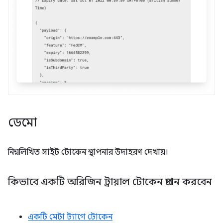
ডেমো
নিম্নলিখিত সাইট টোকেন স্থাপনার উদাহরণ দেখায়।
কিভাবে একটি অরিজিন ট্রায়াল টোকেন প্রদান করবেন
একটি মেটা ট্যাগে টোকেন