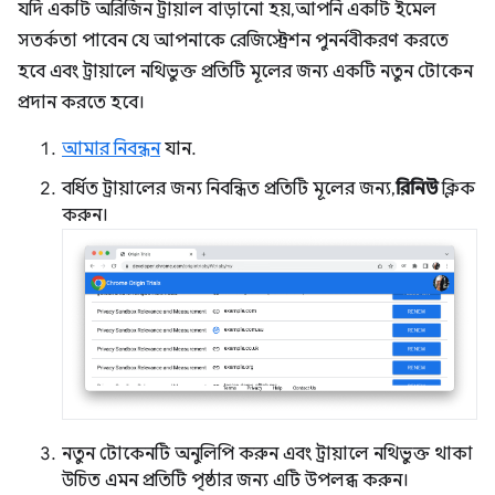
যদি একটি অরিজিন ট্রায়াল বাড়ানো হয়, আপনি একটি ইমেল
সতর্কতা পাবেন যে আপনাকে রেজিস্ট্রেশন পুনর্নবীকরণ করতে
হবে এবং ট্রায়ালে নথিভুক্ত প্রতিটি মূলের জন্য একটি নতুন টোকেন
প্রদান করতে হবে।
আমার নিবন্ধন
যান.
বর্ধিত ট্রায়ালের জন্য নিবন্ধিত প্রতিটি মূলের জন্য,
রিনিউ
ক্লিক
করুন।
নতুন টোকেনটি অনুলিপি করুন এবং ট্রায়ালে নথিভুক্ত থাকা
উচিত এমন প্রতিটি পৃষ্ঠার জন্য এটি উপলব্ধ করুন।