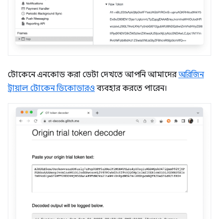
টোকেনে এনকোড করা ডেটা দেখতে আপনি আমাদের
অরিজিন
ট্রায়াল টোকেন ডিকোডারও
ব্যবহার করতে পারেন।