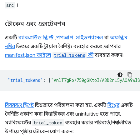
src
।
টোকেন এবং এক্সটেনশন
একটি
ব্যাকগ্রাউন্ড স্ক্রিপ্ট
,
পপআপ
,
সাইডপ্যানেল
বা
অফস্ক্রিন
নথির
ভিতরে একটি ট্রায়াল বৈশিষ্ট্য ব্যবহার করতে, আপনার
manifest.json ফাইলে
trial_tokens
কী
ব্যবহার করুন৷
"trial_tokens"
:
[
"AnlT7gRo/750gGKtoI/A3D2rL5yAQA9wI
বিষয়বস্তু স্ক্রিপ্ট
ভিন্নভাবে পরিচালনা করা হয়. একটি
বিশ্বের
একটি
বৈশিষ্ট্য প্রকাশ করা বিভ্রান্তিকর এবং unintuitive হতে পারে.
ম্যানিফেস্টের
trial_token
ব্যবহার করার পরিবর্তে, নিম্নলিখিত
উপায়ে পৃষ্ঠায় টোকেন যোগ করুন: