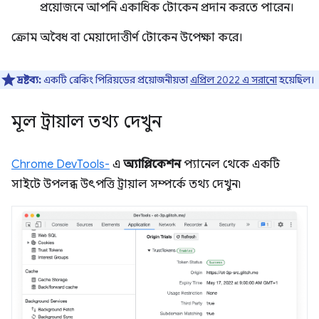
প্রয়োজনে আপনি একাধিক টোকেন প্রদান করতে পারেন।
ক্রোম অবৈধ বা মেয়াদোত্তীর্ণ টোকেন উপেক্ষা করে।
দ্রষ্টব্য:
একটি ব্রেকিং পিরিয়ডের প্রয়োজনীয়তা
এপ্রিল 2022 এ সরানো
হয়েছিল।
মূল ট্রায়াল তথ্য দেখুন
Chrome DevTools-
এ
অ্যাপ্লিকেশন
প্যানেল থেকে একটি
সাইটে উপলব্ধ উৎপত্তি ট্রায়াল সম্পর্কে তথ্য দেখুন৷