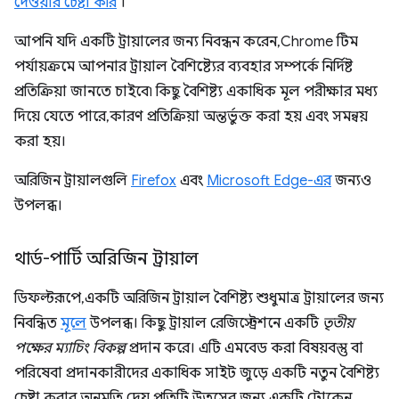
দেওয়ার চেষ্টা করি
।
আপনি যদি একটি ট্রায়ালের জন্য নিবন্ধন করেন, Chrome টিম
পর্যায়ক্রমে আপনার ট্রায়াল বৈশিষ্ট্যের ব্যবহার সম্পর্কে নির্দিষ্ট
প্রতিক্রিয়া জানতে চাইবে৷ কিছু বৈশিষ্ট্য একাধিক মূল পরীক্ষার মধ্য
দিয়ে যেতে পারে, কারণ প্রতিক্রিয়া অন্তর্ভুক্ত করা হয় এবং সমন্বয়
করা হয়।
অরিজিন ট্রায়ালগুলি
Firefox
এবং
Microsoft Edge-এর
জন্যও
উপলব্ধ।
থার্ড-পার্টি অরিজিন ট্রায়াল
ডিফল্টরূপে, একটি অরিজিন ট্রায়াল বৈশিষ্ট্য শুধুমাত্র ট্রায়ালের জন্য
নিবন্ধিত
মূলে
উপলব্ধ। কিছু ট্রায়াল রেজিস্ট্রেশনে একটি
তৃতীয়
পক্ষের ম্যাচিং বিকল্প
প্রদান করে। এটি এমবেড করা বিষয়বস্তু বা
পরিষেবা প্রদানকারীদের একাধিক সাইট জুড়ে একটি নতুন বৈশিষ্ট্য
চেষ্টা করার অনুমতি দেয়, প্রতিটি উত্সের জন্য একটি টোকেন