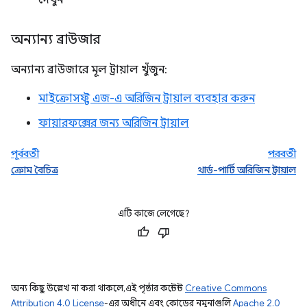
অন্যান্য ব্রাউজার
অন্যান্য ব্রাউজারে মূল ট্রায়াল খুঁজুন:
মাইক্রোসফ্ট এজ-এ অরিজিন ট্রায়াল ব্যবহার করুন
ফায়ারফক্সের জন্য অরিজিন ট্রায়াল
পূর্ববর্তী
পরবর্তী
ক্রোম বৈচিত্র
থার্ড-পার্টি অরিজিন ট্রায়াল
এটি কাজে লেগেছে?
অন্য কিছু উল্লেখ না করা থাকলে, এই পৃষ্ঠার কন্টেন্ট
Creative Commons
Attribution 4.0 License
-এর অধীনে এবং কোডের নমুনাগুলি
Apache 2.0