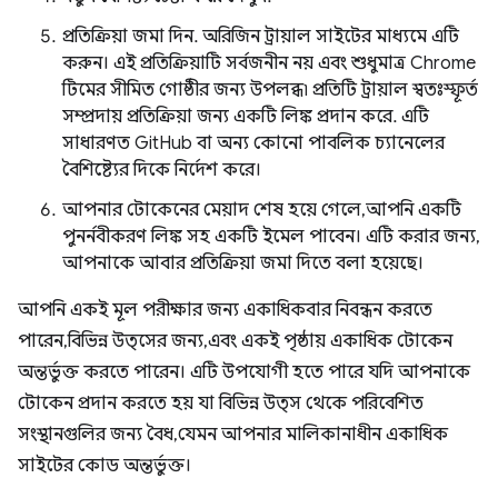
প্রতিক্রিয়া জমা দিন. অরিজিন ট্রায়াল সাইটের মাধ্যমে এটি
করুন। এই প্রতিক্রিয়াটি সর্বজনীন নয় এবং শুধুমাত্র Chrome
টিমের সীমিত গোষ্ঠীর জন্য উপলব্ধ৷ প্রতিটি ট্রায়াল স্বতঃস্ফূর্ত
সম্প্রদায় প্রতিক্রিয়া জন্য একটি লিঙ্ক প্রদান করে. এটি
সাধারণত GitHub বা অন্য কোনো পাবলিক চ্যানেলের
বৈশিষ্ট্যের দিকে নির্দেশ করে।
আপনার টোকেনের মেয়াদ শেষ হয়ে গেলে, আপনি একটি
পুনর্নবীকরণ লিঙ্ক সহ একটি ইমেল পাবেন। এটি করার জন্য,
আপনাকে আবার প্রতিক্রিয়া জমা দিতে বলা হয়েছে।
আপনি একই মূল পরীক্ষার জন্য একাধিকবার নিবন্ধন করতে
পারেন, বিভিন্ন উত্সের জন্য, এবং একই পৃষ্ঠায় একাধিক টোকেন
অন্তর্ভুক্ত করতে পারেন। এটি উপযোগী হতে পারে যদি আপনাকে
টোকেন প্রদান করতে হয় যা বিভিন্ন উত্স থেকে পরিবেশিত
সংস্থানগুলির জন্য বৈধ, যেমন আপনার মালিকানাধীন একাধিক
সাইটের কোড অন্তর্ভুক্ত।