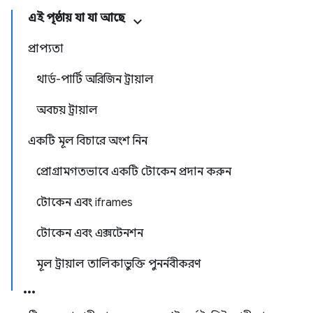
এই পৃষ্ঠায় যা যা আছে
প্রাপ্যতা
থার্ড-পার্টি অরিজিন ট্রায়াল
অবচয় ট্রায়াল
একটি মূল বিচারে অংশ নিন
প্রোগ্রামগতভাবে একটি টোকেন প্রদান করুন
টোকেন এবং iframes
টোকেন এবং এক্সটেনশন
মূল ট্রায়াল তালিকাভুক্তি পুনর্নবীকরণ