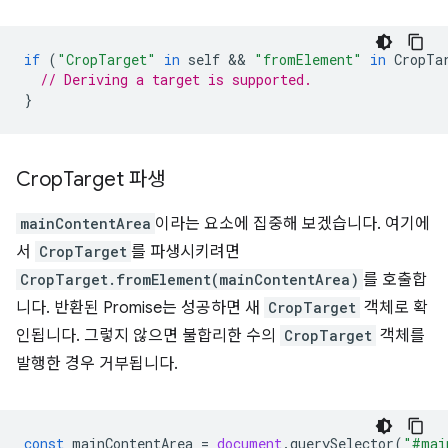
if
(
"CropTarget"
in
self
 && 
"fromElement"
in
CropTa
// Deriving a target is supported.
}
Crop
Target 파생
mainContentArea
이라는 요소에 집중해 보겠습니다. 여기에
서
CropTarget
를 파생시키려면
CropTarget.fromElement(mainContentArea)
를 호출합
니다. 반환된 Promise는 성공하면 새
CropTarget
객체로 확
인됩니다. 그렇지 않으면 불합리한 수의
CropTarget
객체를
발행한 경우 거부됩니다.
const
mainContentArea
=
document
.
querySelector
(
"#mai