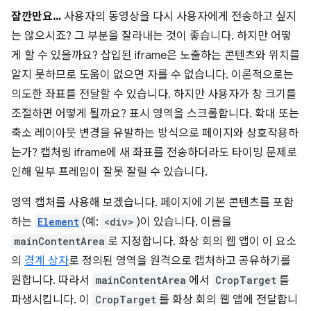
잠깐만요…
사용자의 동영상을 다시 사용자에게 전송하고 싶지
는 않으시죠? 그 부분을 잘라내는 것이 좋습니다. 하지만 어떻
게 할 수 있을까요? 삽입된 iframe은 노출하는 콘텐츠와 위치를
알지 못하므로 도움이 없으면 자를 수 없습니다. 이론적으로는
의도한 좌표를 전달할 수 있습니다. 하지만 사용자가 창 크기를
조절하면 어떻게 될까요? 표시 영역을 스크롤합니다. 확대 또는
축소 레이아웃 변경을 유발하는 방식으로 페이지와 상호작용하
는가? 캡처링 iframe에 새 좌표를 전송하더라도 타이밍 문제로
인해 일부 프레임이 잘못 잘릴 수 있습니다.
영역 캡처를 사용해 보겠습니다. 페이지에 기본 콘텐츠를 포함
하는
Element
(예:
<div>
)이 있습니다. 이름을
mainContentArea
로 지정합니다. 화상 회의 웹 앱이 이 요소
의
경계 상자
로 정의된 영역을 원격으로 캡처하고 공유하기를
원합니다. 따라서
mainContentArea
에서
CropTarget
를
파생시킵니다. 이
CropTarget
를 화상 회의 웹 앱에 전달합니