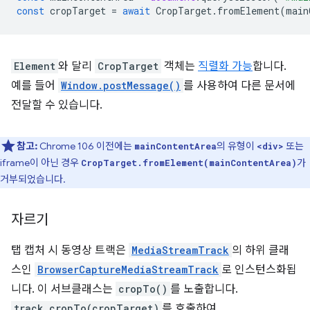
const
cropTarget
=
await
CropTarget
.
fromElement
(
main
Element
와 달리
CropTarget
객체는
직렬화 가능
합니다.
예를 들어
Window.postMessage()
를 사용하여 다른 문서에
전달할 수 있습니다.
참고:
Chrome 106 이전에는
의 유형이
또는
mainContentArea
<div>
iframe이 아닌 경우
가
CropTarget.fromElement(mainContentArea)
거부되었습니다.
자르기
탭 캡처 시 동영상 트랙은
MediaStreamTrack
의 하위 클래
스인
BrowserCaptureMediaStreamTrack
로 인스턴스화됩
니다. 이 서브클래스는
cropTo()
를 노출합니다.
track.cropTo(cropTarget)
를 호출하여