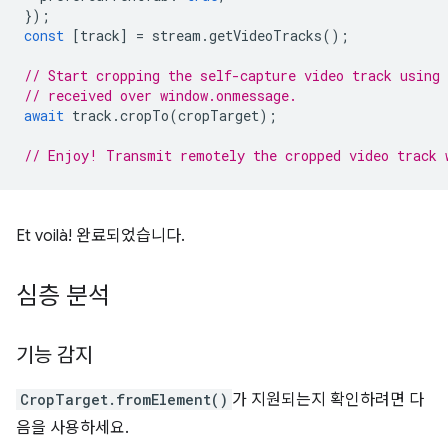
});
const
[
track
]
=
stream
.
getVideoTracks
();
// Start cropping the self-capture video track using
// received over window.onmessage.
await
track
.
cropTo
(
cropTarget
);
// Enjoy! Transmit remotely the cropped video track 
Et voilà! 완료되었습니다.
심층 분석
기능 감지
CropTarget.fromElement()
가 지원되는지 확인하려면 다
음을 사용하세요.