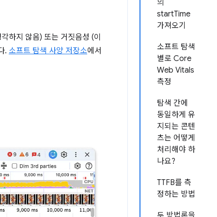
의
startTime
가져오기
각하지 않음) 또는 거짓음성 (이
소프트 탐색
다.
소프트 탐색 사양 저장소
에서
별로 Core
Web Vitals
측정
탐색 간에
동일하게 유
지되는 콘텐
츠는 어떻게
처리해야 하
나요?
TTFB를 측
정하는 방법
두 방법론을