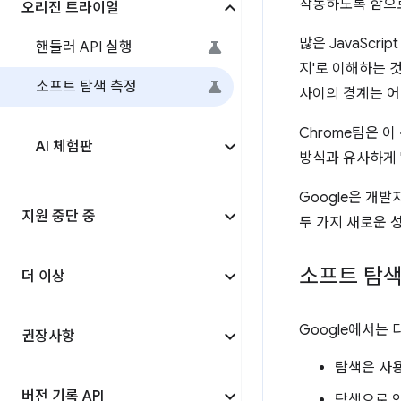
작동하도록 함으
오리진 트라이얼
많은 JavaSc
핸들러 API 실행
지'로 이해하는 
소프트 탐색 측정
사이의 경계는 어
Chrome팀은 
AI 체험판
방식과 유사하게 
Google은 개발
지원 중단 중
두 가지 새로운 
소프트 탐
더 이상
Google에서는
권장사항
탐색은 사
버전 기록 API
탐색으로 인