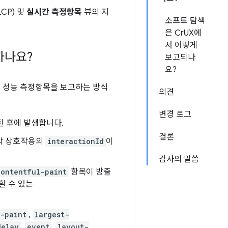
CP) 및
실시간 측정항목
뷰의 지
소프트 탐색
은 CrUX에
서 어떻게
하나요?
보고되나
요?
일부 성능 측정항목을 보고하는 방식
의견
변경 로그
된 후에 발생합니다.
결론
시작 상호작용의
interactionId
이
감사의 말씀
contentful-paint
항목이 방출
할 수 있는
l-paint
,
largest-
delay
,
event
,
layout-