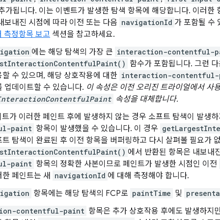
 추가됩니다. 이는 이벤트가 발생한 탐색 항목에 해당합니다. 이러한 
내보내진 시점에 따라 이전 또는 다음
navigationId
가 포함될 수
해 측정항목 보고
섹션을 참고하세요.
igation
에는 해당 탐색의 가장 큰
interaction-contentful-p
stInteractionContentfulPaint()
함수가 포함됩니다. 그런 다음
용할 수 있으며, 해당 상호작용에 대한
interaction-contentful-
를 업데이트할 수 있습니다.
이 속성은 이전 오리진 트라이얼에서 사용
InteractionContentfulPaint
속성을 대체합니다.
이트가 이러한 페인트 후에 발생하지 않는 경우 소프트 탐색이 발생하
ul-paint
항목이 발생했을 수 있습니다. 이 경우
getLargestInt
트 탐색이 완료된 후 이전 항목을 버퍼링하고 다시 살펴볼 필요가 
stInteractionContentfulPaint()
에서 반환된 항목은 내보내진
ul-paint
항목의 정확한 사본이므로 페인트가 발생한 시점인 이전
러한 페인트는 새
navigationId
에 대해 측정해야 합니다.
igation
항목에는 해당 탐색의 FCP로
paintTime
및
present
ion-contentful-paint
항목은 추가 상호작용 후에도 발생하지만 