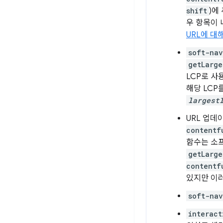
shift
)에
우 항목이 
URL에 대
soft-nav
getLarge
LCP로 사
해당 LCP
largest
URL 업데
contentf
함수는 소프
getLarge
contentf
있지만 이
soft-nav
interact