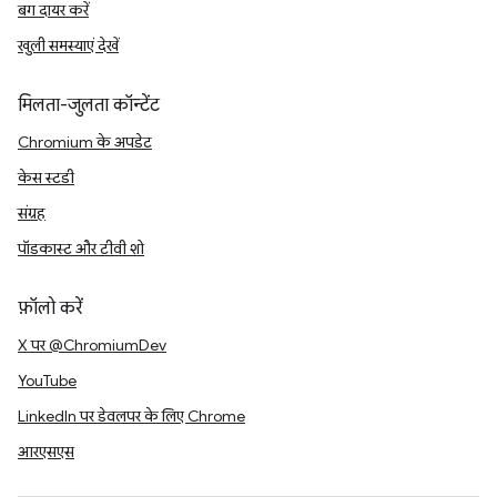
बग दायर करें
खुली समस्याएं देखें
मिलता-जुलता कॉन्टेंट
Chromium के अपडेट
केस स्टडी
संग्रह
पॉडकास्ट और टीवी शो
फ़ॉलो करें
X पर @ChromiumDev
YouTube
LinkedIn पर डेवलपर के लिए Chrome
आरएसएस