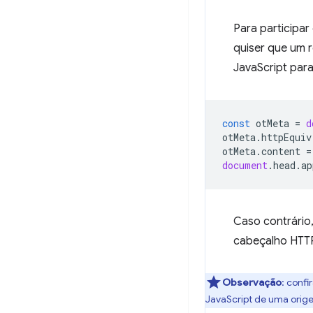
Para participar
quiser que um r
JavaScript para
const
otMeta
=
d
otMeta
.
httpEquiv
otMeta
.
content
=
document
.
head
.
ap
Caso contrário
cabeçalho HTT
Observação
:
confi
JavaScript de uma orig