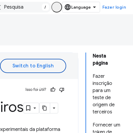
/
Fazer login
Nesta
página
Fazer
inscrição
Isso foi útil?
para um
teste de
iros
origem de
terceiros
Fornecer um
xperimentais da plataforma
token de