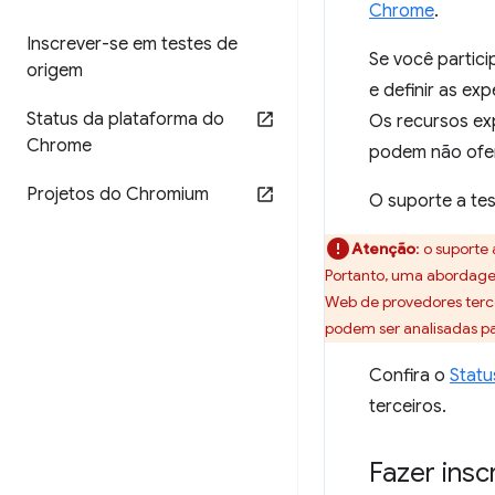
Chrome
.
Inscrever-se em testes de
Se você partici
origem
e definir as ex
Status da plataforma do
Os recursos ex
Chrome
podem não ofer
Projetos do Chromium
O suporte a tes
Atenção
:
o suporte 
Portanto, uma abordagem
Web de provedores tercei
podem ser analisadas par
Confira o
Statu
terceiros.
Fazer insc