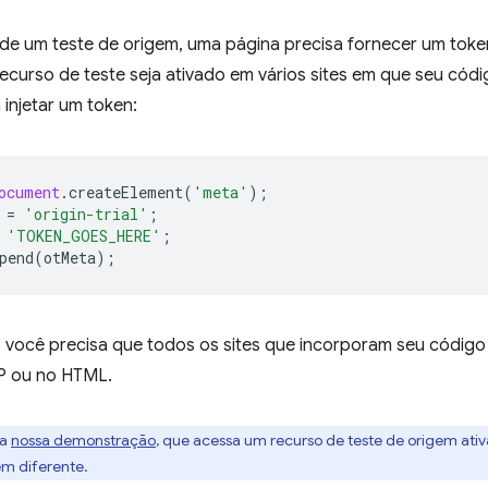
 de um teste de origem, uma página precisa fornecer um token
ecurso de teste seja ativado em vários sites em que seu cód
 injetar um token:
ocument
.
createElement
(
'meta'
);
=
'origin-trial'
;
'TOKEN_GOES_HERE'
;
pend
(
otMeta
);
, você precisa que todos os sites que incorporam seu códi
P ou no HTML.
ra
nossa demonstração
, que acessa um recurso de teste de origem ati
em diferente.