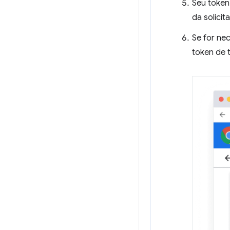
Seu token
da solicit
Se for nec
token de t