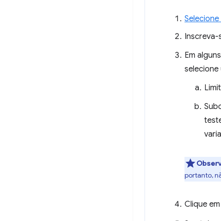
Selecione
Inscreva-s
Em alguns 
selecione
Limi
Subc
test
vari
Obser
portanto, n
Clique e