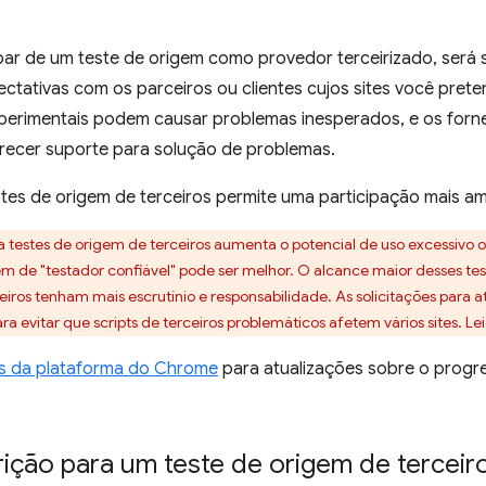
par de um teste de origem como provedor terceirizado, será s
pectativas com os parceiros ou clientes cujos sites você prete
perimentais podem causar problemas inesperados, e os for
ecer suporte para solução de problemas.
tes de origem de terceiros permite uma participação mais am
a testes de origem de terceiros aumenta o potencial de uso excessivo 
 de "testador confiável" pode ser melhor. O alcance maior desses te
ros tenham mais escrutínio e responsabilidade. As solicitações para a
a evitar que scripts de terceiros problemáticos afetem vários sites. Le
s da plataforma do Chrome
para atualizações sobre o progr
rição para um teste de origem de terceir