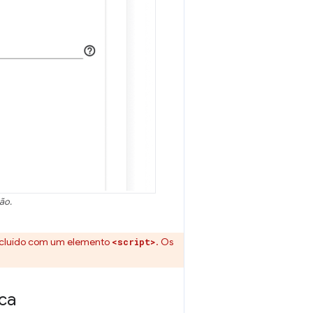
ão.
incluído com um elemento
. Os
<script>
ca