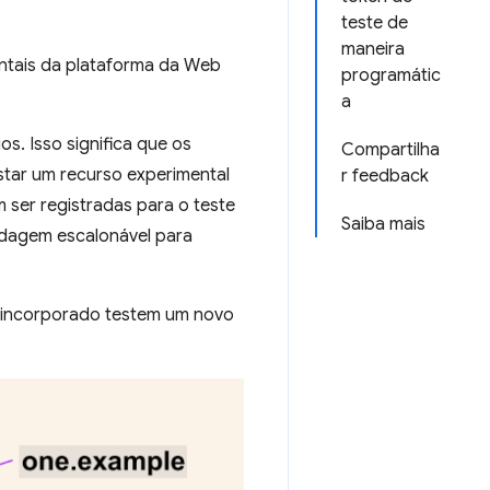
teste de
maneira
ntais da plataforma da Web
programátic
a
s. Isso significa que os
Compartilha
star um recurso experimental
r feedback
 ser registradas para o teste
Saiba mais
rdagem escalonável para
o incorporado testem um novo