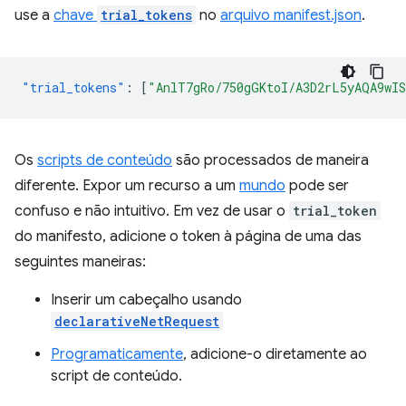
use a
chave
trial_tokens
no
arquivo manifest.json
.
"trial_tokens"
:
[
"AnlT7gRo/750gGKtoI/A3D2rL5yAQA9wI
Os
scripts de conteúdo
são processados de maneira
diferente. Expor um recurso a um
mundo
pode ser
confuso e não intuitivo. Em vez de usar o
trial_token
do manifesto, adicione o token à página de uma das
seguintes maneiras:
Inserir um cabeçalho usando
declarativeNetRequest
Programaticamente
, adicione-o diretamente ao
script de conteúdo.