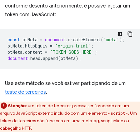
conforme descrito anteriormente, é possível injetar um
token com JavaScript:
const
otMeta
=
document
.
createElement
(
'meta'
);
otMeta
.
httpEquiv
=
'origin-trial'
;
otMeta
.
content
=
'TOKEN_GOES_HERE'
;
document
.
head
.
append
(
otMeta
);
Use este método se você estiver participando de um
teste de terceiros
.
Atenção
:
um token de terceiros precisa ser fornecido em um
arquivo JavaScript externo incluído com um elemento
. Um
<script>
token de terceiros não funciona em uma metatag, script inline ou
cabeçalho HTTP.