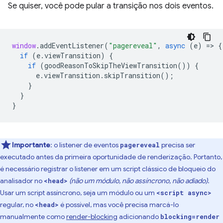
Se quiser, você pode pular a transição nos dois eventos.
window
.
addEventListener
(
"pagereveal"
,
async
(
e
)
=
>
{
if
(
e
.
viewTransition
)
{
if
(
goodReasonToSkipTheViewTransition
())
{
e
.
viewTransition
.
skipTransition
();
}
}
}
Importante
:
o listener de eventos
precisa ser
pagereveal
executado antes da primeira oportunidade de renderização. Portanto,
é necessário registrar o listener em um script clássico de bloqueio do
analisador no
(não um módulo, não assíncrono, não adiado)
.
<head>
Usar um script assíncrono, seja um módulo ou um
<script async>
regular, no
é possível, mas você precisa marcá-lo
<head>
manualmente como
render-blocking
adicionando
blocking=render