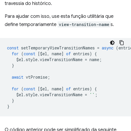
travessia do histórico.
Para ajudar com isso, use esta função utilitária que
define temporariamente
view-transition-name
s.
const
setTemporaryViewTransitionNames
=
async
(
entri
for
(
const
[
$el
,
name
]
of
entries
)
{
$el
.
style
.
viewTransitionName
=
name
;
}
await
vtPromise
;
for
(
const
[
$el
,
name
]
of
entries
)
{
$el
.
style
.
viewTransitionName
=
''
;
}
}
O código anterior pode ser simplificado da seguinte