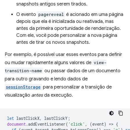
snapshots antigos serem tirados.
O evento
pagereveal
é acionado em uma página
depois que ela é inicializada ou reativada, mas
antes da primeira oportunidade de renderização.
Com ele, você pode personalizar a nova página
antes de tirar os novos snapshots.
Por exemplo, é possível usar esses eventos para definir
ou mudar rapidamente alguns valores de
view-
transition-name
ou passar dados de um documento
para outro gravando e lendo dados de
sessionStorage
para personalizar a transição de
visualização
antes
da execução.
let
lastClickX
,
lastClickY
;
document
.
addEventListener
(
'click'
,
(
event
)
=
>
{
if
(
event
.
target
.
tagName
.
toLowerCase
()
===
'a'
)
re