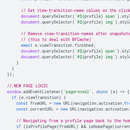
// Set view-transition-name values on the clic
document
.
querySelector
(
`#
${
profile
}
 span`
).
sty
document
.
querySelector
(
`#
${
profile
}
 img`
).
styl
// Remove view-transition-names after snapshot
// (this to deal with BFCache)
await
e
.
viewTransition
.
finished
;
document
.
querySelector
(
`#
${
profile
}
 span`
).
sty
document
.
querySelector
(
`#
${
profile
}
 img`
).
styl
}
}
});
// NEW PAGE LOGIC
window
.
addEventListener
(
'pagereveal'
,
async
(
e
)
=
>
{
if
(
e
.
viewTransition
)
{
const
fromURL
=
new
URL
(
navigation
.
activation
.
fr
const
currentURL
=
new
URL
(
navigation
.
activation
// Navigating from a profile page back to the ho
if
(
isProfilePage
(
fromURL
)
 && 
isHomePage
(
curren