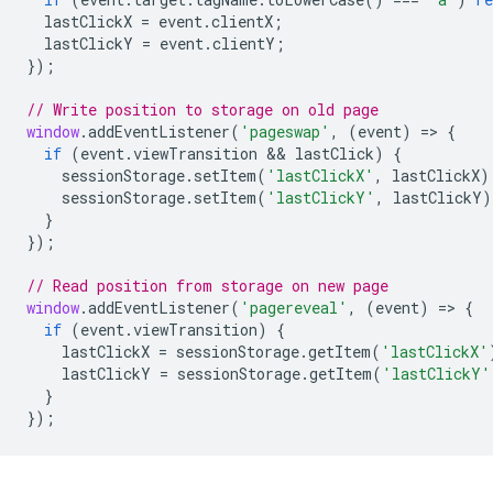
lastClickX
=
event
.
clientX
;
lastClickY
=
event
.
clientY
;
});
// Write position to storage on old page
window
.
addEventListener
(
'pageswap'
,
(
event
)
=
>
{
if
(
event
.
viewTransition
 && 
lastClick
)
{
sessionStorage
.
setItem
(
'lastClickX'
,
lastClickX
)
sessionStorage
.
setItem
(
'lastClickY'
,
lastClickY
)
}
});
// Read position from storage on new page
window
.
addEventListener
(
'pagereveal'
,
(
event
)
=
>
{
if
(
event
.
viewTransition
)
{
lastClickX
=
sessionStorage
.
getItem
(
'lastClickX'
lastClickY
=
sessionStorage
.
getItem
(
'lastClickY'
}
});