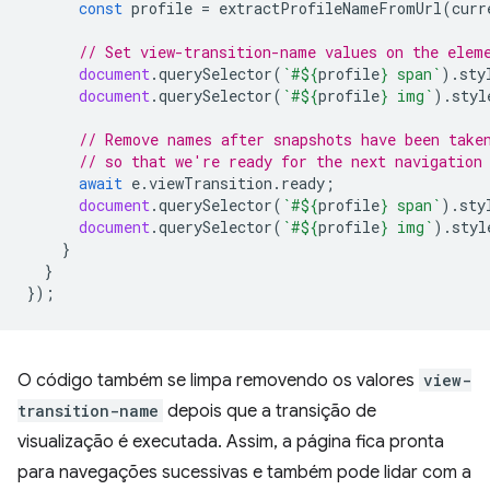
const
profile
=
extractProfileNameFromUrl
(
curr
// Set view-transition-name values on the elem
document
.
querySelector
(
`#
${
profile
}
 span`
).
sty
document
.
querySelector
(
`#
${
profile
}
 img`
).
styl
// Remove names after snapshots have been take
// so that we're ready for the next navigation
await
e
.
viewTransition
.
ready
;
document
.
querySelector
(
`#
${
profile
}
 span`
).
sty
document
.
querySelector
(
`#
${
profile
}
 img`
).
styl
}
}
});
O código também se limpa removendo os valores
view-
transition-name
depois que a transição de
visualização é executada. Assim, a página fica pronta
para navegações sucessivas e também pode lidar com a