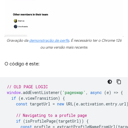
Gravação da
demonstração de perfis
. É necessário ter o Chrome 126
ou uma versão mais recente.
O código é este:
// OLD PAGE LOGIC
window
.
addEventListener
(
'pageswap'
,
async
(
e
)
=
>
{
if
(
e
.
viewTransition
)
{
const
targetUrl
=
new
URL
(
e
.
activation
.
entry
.
url
// Navigating to a profile page
if
(
isProfilePage
(
targetUrl
))
{
const
profile
=
extractProfileNameFromUrl
(
targ