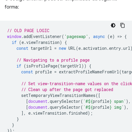
forma:
// OLD PAGE LOGIC
window
.
addEventListener
(
'pageswap'
,
async
(
e
)
=
>
{
if
(
e
.
viewTransition
)
{
const
targetUrl
=
new
URL
(
e
.
activation
.
entry
.
url
// Navigating to a profile page
if
(
isProfilePage
(
targetUrl
))
{
const
profile
=
extractProfileNameFromUrl
(
targ
// Set view-transition-name values on the clic
// Clean up after the page got replaced
setTemporaryViewTransitionNames
([
[
document
.
querySelector
(
`#
${
profile
}
 span`
),
[
document
.
querySelector
(
`#
${
profile
}
 img`
),
],
e
.
viewTransition
.
finished
);
}
}
});