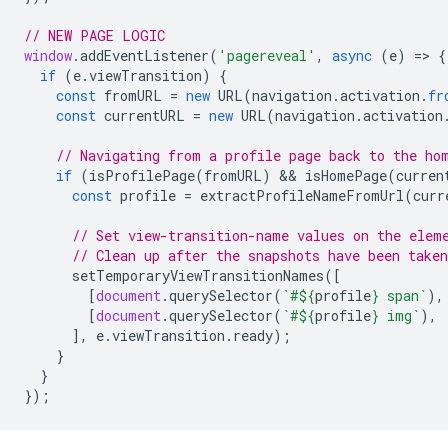
// NEW PAGE LOGIC
window
.
addEventListener
(
'pagereveal'
,
async
(
e
)
=
>
{
if
(
e
.
viewTransition
)
{
const
fromURL
=
new
URL
(
navigation
.
activation
.
fr
const
currentURL
=
new
URL
(
navigation
.
activation
// Navigating from a profile page back to the ho
if
(
isProfilePage
(
fromURL
)
 && 
isHomePage
(
curren
const
profile
=
extractProfileNameFromUrl
(
curr
// Set view-transition-name values on the elem
// Clean up after the snapshots have been taken
setTemporaryViewTransitionNames
([
[
document
.
querySelector
(
`#
${
profile
}
 span`
),
[
document
.
querySelector
(
`#
${
profile
}
 img`
),
],
e
.
viewTransition
.
ready
);
}
}
});