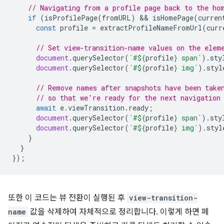
// Navigating from a profile page back to the ho
if
(
isProfilePage
(
fromURL
)
 && 
isHomePage
(
curren
const
profile
=
extractProfileNameFromUrl
(
curr
// Set view-transition-name values on the elem
document
.
querySelector
(
`#
${
profile
}
 span`
).
sty
document
.
querySelector
(
`#
${
profile
}
 img`
).
styl
// Remove names after snapshots have been take
// so that we're ready for the next navigation
await
e
.
viewTransition
.
ready
;
document
.
querySelector
(
`#
${
profile
}
 span`
).
sty
document
.
querySelector
(
`#
${
profile
}
 img`
).
styl
}
}
});
또한 이 코드는 뷰 전환이 실행된 후
view-transition-
name
값을 삭제하여 자체적으로 정리합니다. 이렇게 하면 페