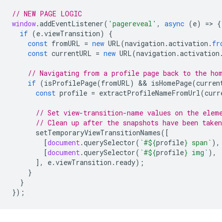
// NEW PAGE LOGIC
window
.
addEventListener
(
'pagereveal'
,
async
(
e
)
=
>
{
if
(
e
.
viewTransition
)
{
const
fromURL
=
new
URL
(
navigation
.
activation
.
fr
const
currentURL
=
new
URL
(
navigation
.
activation
// Navigating from a profile page back to the ho
if
(
isProfilePage
(
fromURL
)
 && 
isHomePage
(
curren
const
profile
=
extractProfileNameFromUrl
(
curr
// Set view-transition-name values on the elem
// Clean up after the snapshots have been taken
setTemporaryViewTransitionNames
([
[
document
.
querySelector
(
`#
${
profile
}
 span`
),
[
document
.
querySelector
(
`#
${
profile
}
 img`
),
],
e
.
viewTransition
.
ready
);
}
}
});