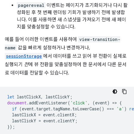
pagereveal
이벤트는 페이지가 초기화되거나 다시 활
성화된 후 첫 번째 렌더링 기회가 발생하기 전에 발생합
니다. 이를 사용하면 새 스냅샷을 가져오기 전에 새 페이
지를 맞춤설정할 수 있습니다.
예를 들어 이러한 이벤트를 사용하여
view-transition-
name
값을 빠르게 설정하거나 변경하거나,
sessionStorage
에서 데이터를 쓰고 읽어 뷰 전환이 실제로
실행되기
전
에 뷰 전환을 맞춤설정하여 한 문서에서 다른 문서
로 데이터를 전달할 수 있습니다.
let
lastClickX
,
lastClickY
;
document
.
addEventListener
(
'click'
,
(
event
)
=
>
{
if
(
event
.
target
.
tagName
.
toLowerCase
()
===
'a'
)
re
lastClickX
=
event
.
clientX
;
lastClickY
=
event
.
clientY
;
});