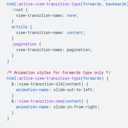
html
:
active-view-transition-type
(
forwards
,
backwards
:root
{
view-transition-name
:
none
;
}
article
{
view-transition-name
:
content
;
}
.
pagination
{
view-transition-name
:
pagination
;
}
}
/* Animation styles for forwards type only */
html
:
active-view-transition-type
(
forwards
)
{
&
::view-transition-old(content)
{
animation-name
:
slide-out-to-left
;
}
&
::
view-transition-new
(
content
)
{
animation-name
:
slide-in-from-right
;
}
}