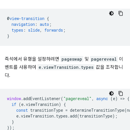
@
view-transition
{
navigation
:
auto
;
types
:
slide
,
forwards
;
}
즉석에서 유형을 설정하려면
pageswap
및
pagereveal
이
벤트를 사용하여
e.viewTransition.types
값을 조작합니
다.
window
.
addEventListener
(
"pagereveal"
,
async
(
e
)
=
>
{
if
(
e
.
viewTransition
)
{
const
transitionType
=
determineTransitionType
(
n
e
.
viewTransition
.
types
.
add
(
transitionType
);
}
});