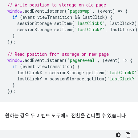
// Write position to storage on old page
window
.
addEventListener
(
'pageswap'
,
(
event
)
=
>
{
if
(
event
.
viewTransition
 && 
lastClick
)
{
sessionStorage
.
setItem
(
'lastClickX'
,
lastClickX
)
sessionStorage
.
setItem
(
'lastClickY'
,
lastClickY
)
}
});
// Read position from storage on new page
window
.
addEventListener
(
'pagereveal'
,
(
event
)
=
>
{
if
(
event
.
viewTransition
)
{
lastClickX
=
sessionStorage
.
getItem
(
'lastClickX'
lastClickY
=
sessionStorage
.
getItem
(
'lastClickY'
}
});
원하는 경우 두 이벤트 모두에서 전환을 건너뛸 수 있습니다.