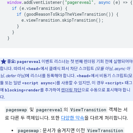
window
.
addEventListener
(
"pagereveal"
,
async
(
e
)
=
>
{
if
(
e
.
viewTransition
)
{
if
(
goodReasonToSkipTheViewTransition
())
{
e
.
viewTransition
.
skipTransition
();
}
}
}
중요:
이벤트 리스너는 첫 번째 렌더링 기회 전에 실행되어야
pagereveal
합니다. 따라서
에서 클래식 파서 차단 스크립트
(모듈 아님, async 아
<head>
님, defer 아님)
에 리스너를 등록해야 합니다.
에서 비동기 스크립트(모
<head>
듈 또는 일반
)를 사용할 수 있지만, 이 경우
태그
<script async>
<script>
에
를 추가하여
렌더링 차단
으로 수동으로 표시해야 합니
blocking=render
다.
pageswap
및
pagereveal
의
ViewTransition
객체는 서
로 다른 두 객체입니다. 또한
다양한 약속
을 다르게 처리합니다.
pageswap
: 문서가 숨겨지면 이전
ViewTransition