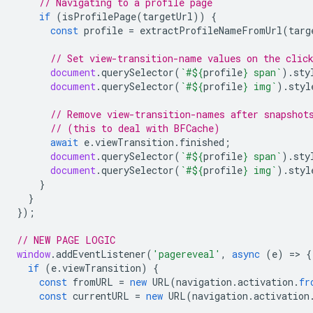
// Navigating to a profile page
if
(
isProfilePage
(
targetUrl
))
{
const
profile
=
extractProfileNameFromUrl
(
targ
// Set view-transition-name values on the clic
document
.
querySelector
(
`#
${
profile
}
 span`
).
sty
document
.
querySelector
(
`#
${
profile
}
 img`
).
styl
// Remove view-transition-names after snapshot
// (this to deal with BFCache)
await
e
.
viewTransition
.
finished
;
document
.
querySelector
(
`#
${
profile
}
 span`
).
sty
document
.
querySelector
(
`#
${
profile
}
 img`
).
styl
}
}
});
// NEW PAGE LOGIC
window
.
addEventListener
(
'pagereveal'
,
async
(
e
)
=
>
{
if
(
e
.
viewTransition
)
{
const
fromURL
=
new
URL
(
navigation
.
activation
.
fr
const
currentURL
=
new
URL
(
navigation
.
activation