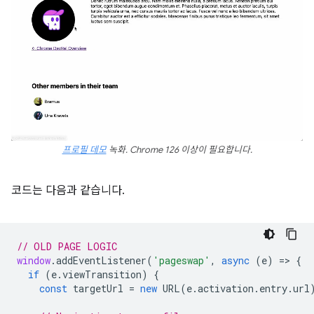
프로필 데모
녹화. Chrome 126 이상이 필요합니다.
코드는 다음과 같습니다.
// OLD PAGE LOGIC
window
.
addEventListener
(
'pageswap'
,
async
(
e
)
=
>
{
if
(
e
.
viewTransition
)
{
const
targetUrl
=
new
URL
(
e
.
activation
.
entry
.
url