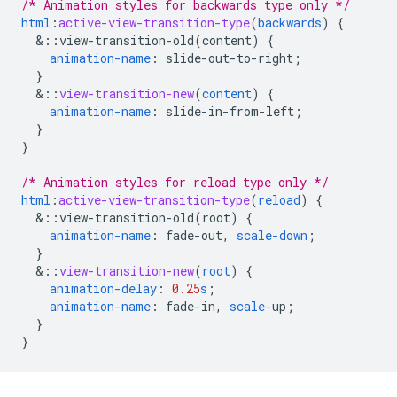
/* Animation styles for backwards type only */
html
:
active-view-transition-type
(
backwards
)
{
&
::view-transition-old(content)
{
animation-name
:
slide-out-to-right
;
}
&
::
view-transition-new
(
content
)
{
animation-name
:
slide-in-from-left
;
}
}
/* Animation styles for reload type only */
html
:
active-view-transition-type
(
reload
)
{
&
::view-transition-old(root)
{
animation-name
:
fade-out
,
scale-down
;
}
&
::
view-transition-new
(
root
)
{
animation-delay
:
0.25
s
;
animation-name
:
fade-in
,
scale
-
up
;
}
}