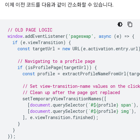
이제 이전 코드를 다음과 같이 간소화할 수 있습니다.
// OLD PAGE LOGIC
window
.
addEventListener
(
'pageswap'
,
async
(
e
)
=
>
{
if
(
e
.
viewTransition
)
{
const
targetUrl
=
new
URL
(
e
.
activation
.
entry
.
url
// Navigating to a profile page
if
(
isProfilePage
(
targetUrl
))
{
const
profile
=
extractProfileNameFromUrl
(
targ
// Set view-transition-name values on the clic
// Clean up after the page got replaced
setTemporaryViewTransitionNames
([
[
document
.
querySelector
(
`#
${
profile
}
 span`
),
[
document
.
querySelector
(
`#
${
profile
}
 img`
),
],
e
.
viewTransition
.
finished
);
}
}
});