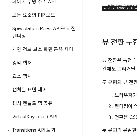
페이지 수명 주기 API
모든 요소의 PIP 모드
Speculation Rules API로 사전
렌더링
뷰 전환 구
개인 정보 보호 화면 공유 제어
뷰 전환은 특정 
영역 캡처
간에도 트리거될 
요소 캡처
두 유형의 뷰 전
캡처된 표면 제어
브라우저가
캡처 핸들로 탭 공유
렌더링이 
Virtual
Keyboard API
전환은 CS
Transitions API 보기
두 유형의 유일한