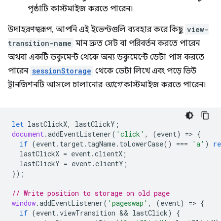
পৃষ্ঠাটি কাস্টমাইজ করতে পারেন।
উদাহরণস্বরূপ, আপনি এই ইভেন্টগুলি ব্যবহার করে কিছু
view-
transition-name
মান দ্রুত সেট বা পরিবর্তন করতে পারেন
অথবা একটি ডকুমেন্ট থেকে অন্য ডকুমেন্টে ডেটা পাস করতে
পারেন
sessionStorage
থেকে ডেটা লিখে এবং পড়ে ভিউ
ট্রানজিশনটি আসলে চালানোর
আগে
কাস্টমাইজ করতে পারেন।
let
lastClickX
,
lastClickY
;
document
.
addEventListener
(
'click'
,
(
event
)
=
>
{
if
(
event
.
target
.
tagName
.
toLowerCase
()
===
'a'
)
re
lastClickX
=
event
.
clientX
;
lastClickY
=
event
.
clientY
;
});
// Write position to storage on old page
window
.
addEventListener
(
'pageswap'
,
(
event
)
=
>
{
if
(
event
.
viewTransition
 && 
lastClick
)
{