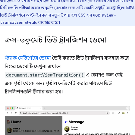
করছিলাম, তখন অপ্ট-ইন ছিল একটি মেটা ট্যাগ। বৈশিষ্ট্যটি তৈরির সময় লেখকদের
জিনিসগুলি পরীক্ষা করার অনুমতি দেওয়ার জন্য এটি একটি অস্থায়ী ব্যবস্থা ছিল। MPA
ভিউ ট্রানজিশনে অপ্ট-ইন করার নতুন উপায় হল CSS এর মধ্যে
@view-
at-rule ব্যবহার করে।
transition
ক্রস-ডকুমেন্ট ভিউ ট্রানজিশন ডেমো
স্ট্যাক নেভিগেটর ডেমো
তৈরি করতে ভিউ ট্রানজিশন ব্যবহার করে
নিচের ডেমোটি দেখুন। এখানে
document.startViewTransition()
এ কোনও কল নেই,
এক পৃষ্ঠা থেকে অন্য পৃষ্ঠায় নেভিগেট করার মাধ্যমে ভিউ
ট্রানজিশনগুলি ট্রিগার করা হয়।