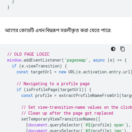
}
}
আগের কোডটি এখন নিম্নরূপ সরলীকৃত করা যেতে পারে:
// OLD PAGE LOGIC
window
.
addEventListener
(
'pageswap'
,
async
(
e
)
=
>
{
if
(
e
.
viewTransition
)
{
const
targetUrl
=
new
URL
(
e
.
activation
.
entry
.
url
// Navigating to a profile page
if
(
isProfilePage
(
targetUrl
))
{
const
profile
=
extractProfileNameFromUrl
(
targ
// Set view-transition-name values on the clic
// Clean up after the page got replaced
setTemporaryViewTransitionNames
([
[
document
.
querySelector
(
`#
${
profile
}
 span`
),
[
document
.
querySelector
(
`#
${
profile
}
 img`
),