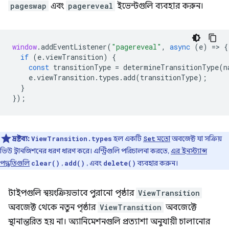
pageswap
এবং
pagereveal
ইভেন্টগুলি ব্যবহার করুন।
window
.
addEventListener
(
"pagereveal"
,
async
(
e
)
=
>
{
if
(
e
.
viewTransition
)
{
const
transitionType
=
determineTransitionType
(
n
e
.
viewTransition
.
types
.
add
(
transitionType
);
}
});
দ্রষ্টব্য:
হল একটি
মতো
অবজেক্ট যা সক্রিয়
ViewTransition.types
Set
ভিউ ট্রানজিশনের ধরণ ধারণ করে। এন্ট্রিগুলি পরিচালনা করতে,
এর ইনস্ট্যান্স
পদ্ধতিগুলি
,
, এবং
ব্যবহার করুন।
clear()
add()
delete()
টাইপগুলি স্বয়ংক্রিয়ভাবে পুরানো পৃষ্ঠার
ViewTransition
অবজেক্ট থেকে নতুন পৃষ্ঠার
ViewTransition
অবজেক্টে
স্থানান্তরিত হয় না। অ্যানিমেশনগুলি প্রত্যাশা অনুযায়ী চালানোর