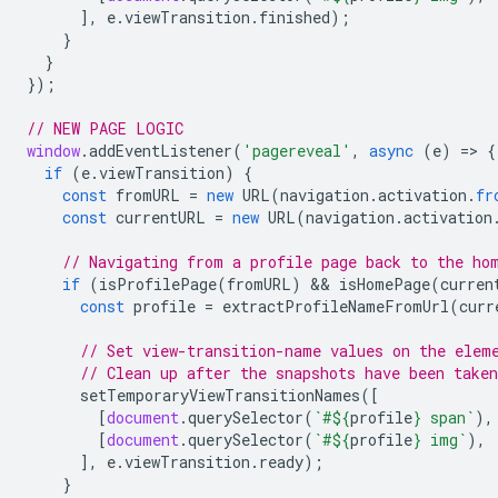
],
e
.
viewTransition
.
finished
);
}
}
});
// NEW PAGE LOGIC
window
.
addEventListener
(
'pagereveal'
,
async
(
e
)
=
>
{
if
(
e
.
viewTransition
)
{
const
fromURL
=
new
URL
(
navigation
.
activation
.
fr
const
currentURL
=
new
URL
(
navigation
.
activation
// Navigating from a profile page back to the ho
if
(
isProfilePage
(
fromURL
)
 && 
isHomePage
(
curren
const
profile
=
extractProfileNameFromUrl
(
curr
// Set view-transition-name values on the elem
// Clean up after the snapshots have been taken
setTemporaryViewTransitionNames
([
[
document
.
querySelector
(
`#
${
profile
}
 span`
),
[
document
.
querySelector
(
`#
${
profile
}
 img`
),
],
e
.
viewTransition
.
ready
);
}