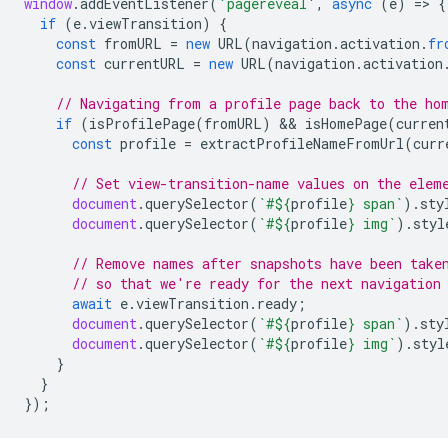
window
.
addEventListener
(
'pagereveal'
,
async
(
e
)
=
>
{
if
(
e
.
viewTransition
)
{
const
fromURL
=
new
URL
(
navigation
.
activation
.
fr
const
currentURL
=
new
URL
(
navigation
.
activation
// Navigating from a profile page back to the ho
if
(
isProfilePage
(
fromURL
)
 && 
isHomePage
(
curren
const
profile
=
extractProfileNameFromUrl
(
curr
// Set view-transition-name values on the elem
document
.
querySelector
(
`#
${
profile
}
 span`
).
sty
document
.
querySelector
(
`#
${
profile
}
 img`
).
styl
// Remove names after snapshots have been take
// so that we're ready for the next navigation
await
e
.
viewTransition
.
ready
;
document
.
querySelector
(
`#
${
profile
}
 span`
).
sty
document
.
querySelector
(
`#
${
profile
}
 img`
).
styl
}
}
});