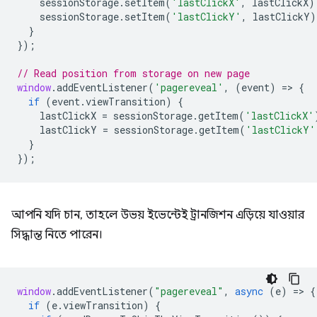
sessionStorage
.
setItem
(
'lastClickX'
,
lastClickX
)
sessionStorage
.
setItem
(
'lastClickY'
,
lastClickY
)
}
});
// Read position from storage on new page
window
.
addEventListener
(
'pagereveal'
,
(
event
)
=
>
{
if
(
event
.
viewTransition
)
{
lastClickX
=
sessionStorage
.
getItem
(
'lastClickX'
lastClickY
=
sessionStorage
.
getItem
(
'lastClickY'
}
});
আপনি যদি চান, তাহলে উভয় ইভেন্টেই ট্রানজিশন এড়িয়ে যাওয়ার
সিদ্ধান্ত নিতে পারেন।
window
.
addEventListener
(
"pagereveal"
,
async
(
e
)
=
>
{
if
(
e
.
viewTransition
)
{