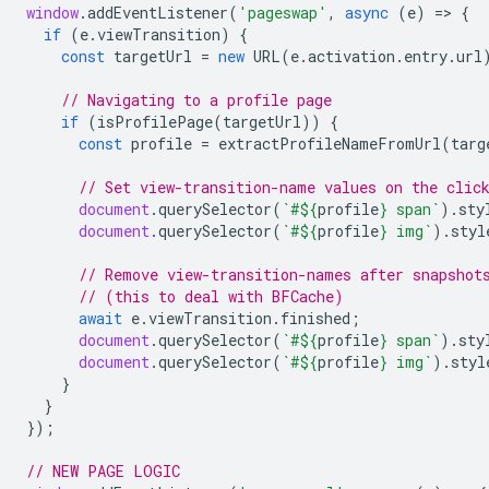
window
.
addEventListener
(
'pageswap'
,
async
(
e
)
=
>
{
if
(
e
.
viewTransition
)
{
const
targetUrl
=
new
URL
(
e
.
activation
.
entry
.
url
// Navigating to a profile page
if
(
isProfilePage
(
targetUrl
))
{
const
profile
=
extractProfileNameFromUrl
(
targ
// Set view-transition-name values on the clic
document
.
querySelector
(
`#
${
profile
}
 span`
).
sty
document
.
querySelector
(
`#
${
profile
}
 img`
).
styl
// Remove view-transition-names after snapshot
// (this to deal with BFCache)
await
e
.
viewTransition
.
finished
;
document
.
querySelector
(
`#
${
profile
}
 span`
).
sty
document
.
querySelector
(
`#
${
profile
}
 img`
).
styl
}
}
});
// NEW PAGE LOGIC