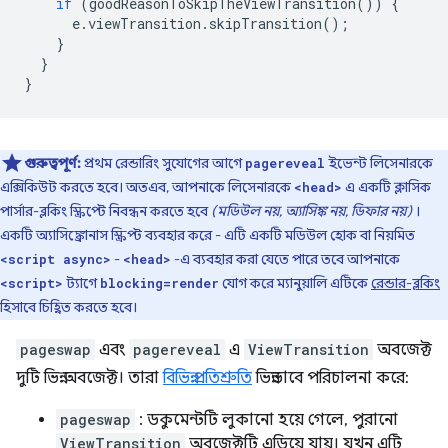
if
(
goodReasonToSkipTheViewTransition
())
{
e
.
viewTransition
.
skipTransition
();
}
}
}
গুরুত্বপূর্ণ:
প্রথম রেন্ডারিং সুযোগের আগে
ইভেন্ট লিসেনারকে
pagereveal
এক্সিকিউট করতে হবে। অতএব, আপনাকে লিসেনারকে
এ একটি ক্লাসিক
<head>
পার্সার-ব্লকিং স্ক্রিপ্টে নিবন্ধন করতে হবে
(মডিউল নয়, অ্যাসিঙ্ক নয়, ডিফার নয়)
।
একটি অ্যাসিঙ্ক্রোনাস স্ক্রিপ্ট ব্যবহার করে - এটি একটি মডিউল হোক বা নিয়মিত
-
-এ ব্যবহার করা যেতে পারে তবে আপনাকে
<script async>
<head>
ট্যাগে
যোগ করে ম্যানুয়ালি এটিকে
রেন্ডার-ব্লকিং
<script>
blocking=render
হিসাবে চিহ্নিত করতে হবে।
pageswap
এবং
pagereveal
এ
ViewTransition
অবজেক্ট
দুটি ভিন্ন অবজেক্ট। তারা
বিভিন্ন প্রতিশ্রুতি
ভিন্নভাবে পরিচালনা করে:
pageswap
: ডকুমেন্টটি লুকানো হয়ে গেলে, পুরানো
ViewTransition
অবজেক্টটি এড়িয়ে যায়। যখন এটি