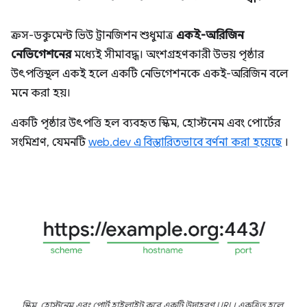
ক্রস-ডকুমেন্ট ভিউ ট্রানজিশন শুধুমাত্র
একই-অরিজিন
নেভিগেশনের
মধ্যেই সীমাবদ্ধ। অংশগ্রহণকারী উভয় পৃষ্ঠার
উৎপত্তিস্থল একই হলে একটি নেভিগেশনকে একই-অরিজিন বলে
মনে করা হয়।
একটি পৃষ্ঠার উৎপত্তি হল ব্যবহৃত স্কিম, হোস্টনেম এবং পোর্টের
সংমিশ্রণ, যেমনটি
web.dev এ বিস্তারিতভাবে বর্ণনা করা হয়েছে
।
স্কিম, হোস্টনেম এবং পোর্ট হাইলাইট করে একটি উদাহরণ URL। একত্রিত হলে,