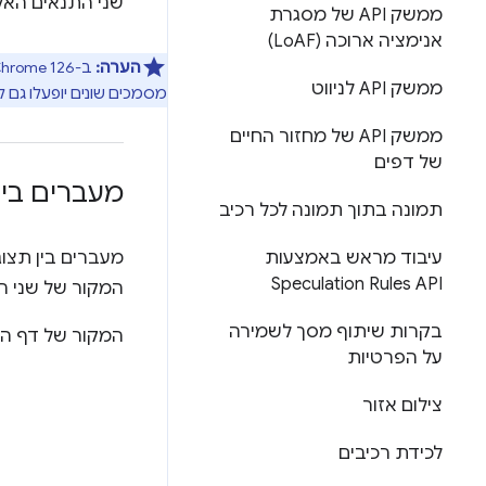
שני התנאים הא
ממשק API של מסגרת
אנימציה ארוכה (Lo
AF)
הערה:
ממשק API לניווט
מסמכים שונים יופעלו גם למע
ממשק API של מחזור החיים
של דפים
מעברים בין
תמונה בתוך תמונה לכל רכיב
עיבוד מראש באמצעות
מעברים בין תצוג
Speculation Rules API
המקור של שני ה
בקרות שיתוף מסך לשמירה
המקור של דף הו
על הפרטיות
צילום אזור
לכידת רכיבים