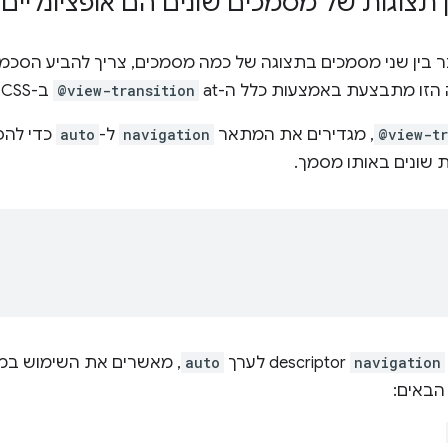
 תצוגות של מסמכים שונים הם אופציונליים
ר בין שני מסמכים בתצוגה של כמה מסמכים, צריך להביע הס
זו מתבצעת באמצעות כלל ה-at ‏
@view-transition
ב-CSS.
@view-tr
, מגדירים את המתאר
navigation
ל-
auto
כדי להפ
ת שונים באותו מסמך.
navigation
descriptor לערך
auto
, מאשרים את השימוש במעב
באים: