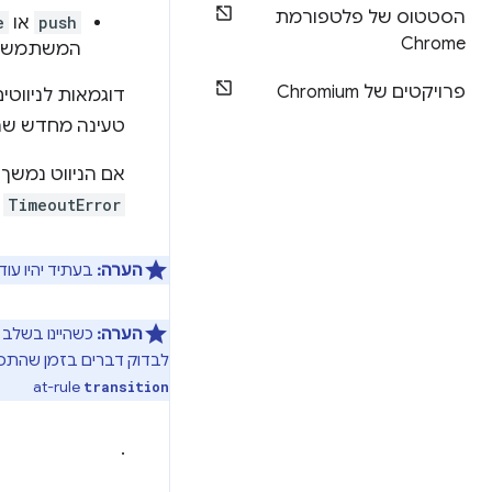
הסטטוס של פלטפורמת
push
או
e
Chrome
המשתמש ב
פרויקטים של Chromium
דוגמאות לניווטי
טעינה מחדש שהו
אם הניווט נמשך יותר מדי 
TimeoutError
הערה:
בעתיד יהיו עוד
הערה:
כשהיינו בשלב 
לבדוק דברים בזמן שהתכונה עדיי
at-rule
transition
.