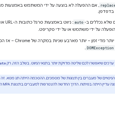
replac
, אם ההפעלה לא בוצעה על ידי המשתמש באמצעות מנ
דפדפן.
ם שלא נכללים ב-
auto
: ניוו
פעלה על ידי משתמש או על ידי סקריפט.
זמן – יותר מארבע שניות במקרה של Chrome – אז המעבר בין התצוגות מדלג עם
.
DOMException
 ערכים שיאפשרו לכם שליטה מדויקת יותר בתנאי הניווט. בשלב הזה, רק
uto
הניסויים של מעברים בין תצוגות של מסמכים, ההסכמה הייתה תג מטא. זה ה
ן הייתה בפיתוח. הדרך החדשה להצטרפות למעברים בתצוגת MPA היא מתוך CSS באמצעות