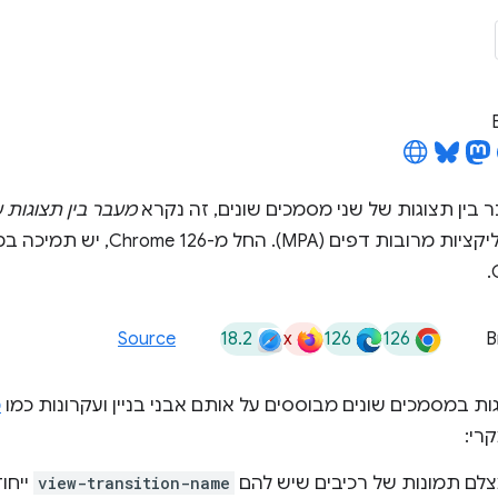
ין תצוגות של שני מסמכים שונים, זה נקרא
מעבר בין תצוגות 
כלל המצב באפליקציות מרובות דפ
18.2
x
126
126
Source
B
ות במסמכים שונים מבוססים על אותם אבני בניין ועקרונות כמו
מ
קרי:
לם תמונות של רכיבים שיש להם
view-transition-name
ייחו