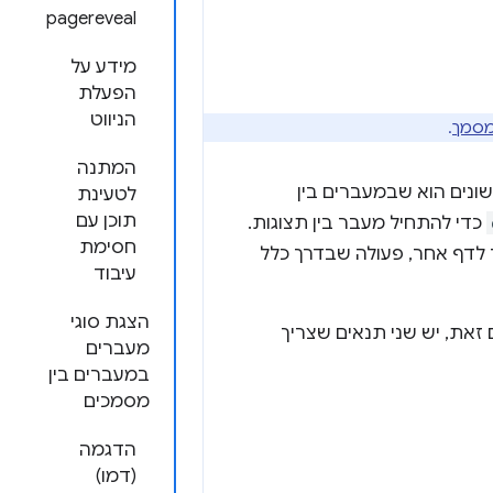
pagereveal
מידע על
הפעלת
הניווט
מסמך
.
המתנה
שונים הוא שבמעברים בין
לטעינת
תוכן עם
כדי להתחיל מעבר בין תצוגות.
חסימת
 לדף אחר, פעולה שבדרך כלל
עיבוד
הצגת סוגי
ים. עם זאת, יש שני תנאים שצריך
מעברים
במעברים בין
מסמכים
הדגמה
(דמו)