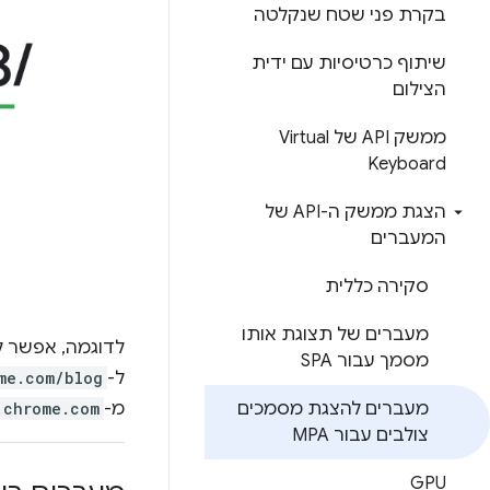
בקרת פני שטח שנקלטה
שיתוף כרטיסיות עם ידית
הצילום
ממשק API של Virtual
Keyboard
הצגת ממשק ה-API של
המעברים
סקירה כללית
מעברים של תצוגת אותו
לדוגמה, אפשר ל
מסמך עבור SPA
ל-
me.com/blog
מעברים להצגת מסמכים
מ-
.chrome.com
צולבים עבור MPA
GPU