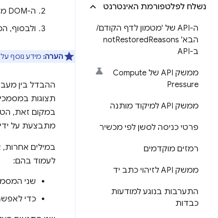
נשלח לפלטפורמת האינטרנט
ה-DOM מתעדכן בזמן שהרינדור מושבת.
ה-API של 'מטמון לדף הקודם
/
ולבסוף, המע
הבא' not
Reasons
Restored
ב-API
הערה:
מידע נוסף על 
ממשק API של Compute
Pressure
ההבדל בין מעברי
תצוגות במסמכים
ממשק API למיקוד מותנה
במקום זאת, הטר
מתבצעת על ידי
פרטי כניסה לסשן לפי מכשיר
רמזים מוקדמים
לעמוד בהם:
ממשק API לזיהוי כתב יד
שני המסמכי
התערבות בנוגע למודעות
כדי לאפשר
כבדות