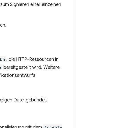
n zum Signieren einer einzelnen
den.
wbn
, die HTTP-Ressourcen in
e
bereitgestellt wird. Weitere
ikationsentwurfs.
inzigen Datei gebündelt
ionalisierung mit dem
Accept-