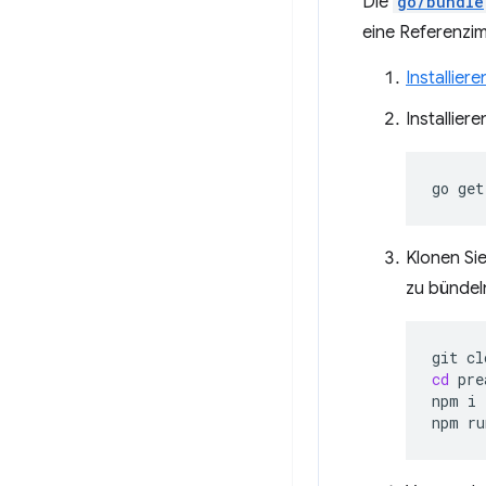
Die
go/bundle
eine Referenzim
Installiere
Installiere
go
get
Klonen Si
zu bündel
git
cl
cd
pre
npm
i

npm
ru