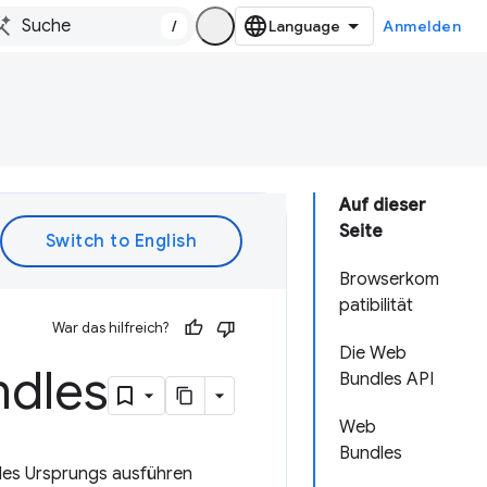
/
Anmelden
Auf dieser
Seite
Browserkom
patibilität
War das hilfreich?
Die Web
ndles
Bundles API
Web
Bundles
 des Ursprungs ausführen