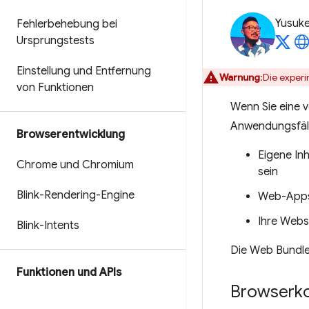
Yusuk
Fehlerbehebung bei
Ursprungstests
Einstellung und Entfernung
Warnung
:Die exper
von Funktionen
Wenn Sie eine v
Anwendungsfälle
Browserentwicklung
Eigene Inh
Chrome und Chromium
sein
Blink-Rendering-Engine
Web-Apps 
Ihre Webs
Blink-Intents
Die Web Bundles
Funktionen und APIs
Browserko