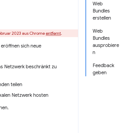
Web
Bundles
erstellen
Web
Februar 2023 aus Chrome
entfernt
.
Bundles
ausprobiere
 eröffnen sich neue
n
Feedback
 das Netzwerk beschränkt zu
geben
den teilen
okalen Netzwerk hosten
nnen.