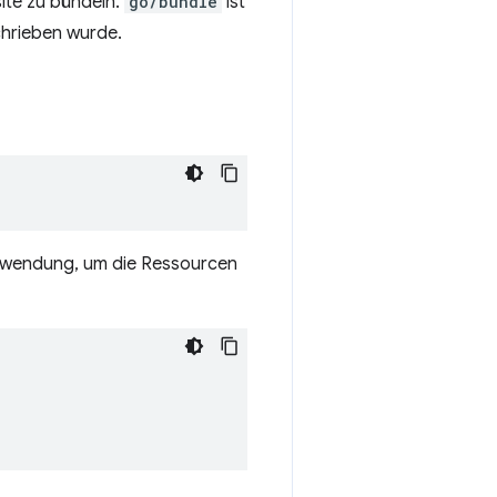
site zu bündeln.
go/bundle
ist
hrieben wurde.
anwendung, um die Ressourcen