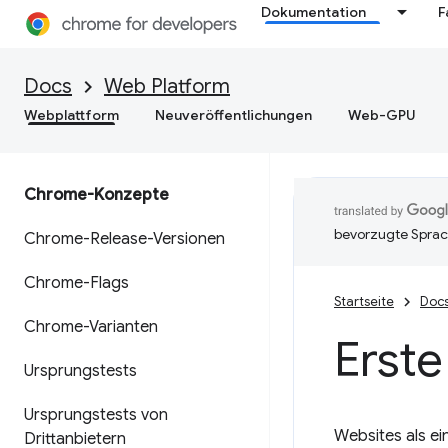
Dokumentation
F
Docs
Web Platform
Webplattform
Neuveröffentlichungen
Web-GPU
Chrome-Konzepte
bevorzugte Sprac
Chrome-Release-Versionen
Chrome-Flags
Startseite
Doc
Chrome-Varianten
Erste
Ursprungstests
Ursprungstests von
Websites als ei
Drittanbietern