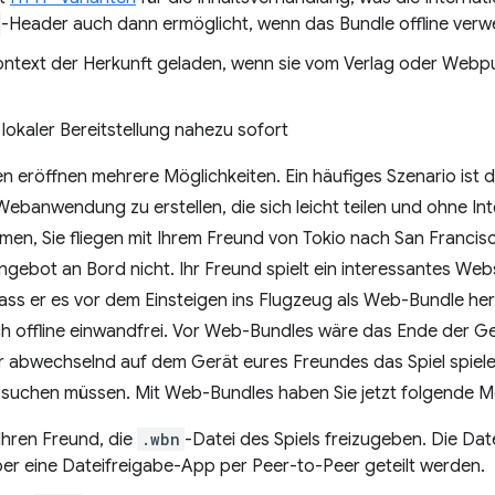
-Header auch dann ermöglicht, wenn das Bundle offline verw
ontext der Herkunft geladen, wenn sie vom Verlag oder Webpub
lokaler Bereitstellung nahezu sofort
n eröffnen mehrere Möglichkeiten. Ein häufiges Szenario ist di
ebanwendung zu erstellen, die sich leicht teilen und ohne I
en, Sie fliegen mit Ihrem Freund von Tokio nach San Francisc
gebot an Bord nicht. Ihr Freund spielt ein interessantes We
dass er es vor dem Einsteigen ins Flugzeug als Web-Bundle her
ch offline einwandfrei. Vor Web-Bundles wäre das Ende der G
r abwechselnd auf dem Gerät eures Freundes das Spiel spiel
b suchen müssen. Mit Web-Bundles haben Sie jetzt folgende M
 Ihren Freund, die
.wbn
-Datei des Spiels freizugeben. Die Dat
ber eine Dateifreigabe-App per Peer-to-Peer geteilt werden.