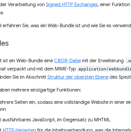
 der Verarbeitung von
Signed HTTP Exchanges
, einer Funktio
e.
el erfahren Sie, was ein Web-Bundle ist und wie Sie es verwen
les
 ist ein Web-Bundle eine
CBOR-Datei
mit der Erweiterung
.
mat verpackt und mit dem MIME-Typ
application/webbundl
inden Sie im Abschnitt
Struktur der obersten Ebene
des Spezif
ben mehrere einzigartige Funktionen:
hrere Seiten ein, sodass eine vollständige Website in einer e
ann
t ausführbares JavaScript, im Gegensatz zu MHTML
t
HTTP-Varianten
für die Inhaltsverhandlung, was die Internat