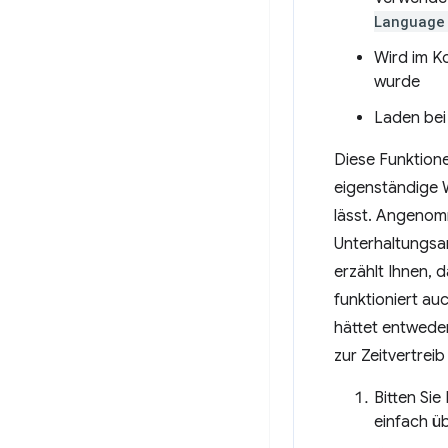
Language
Wird im K
wurde
Laden bei 
Diese Funktione
eigenständige W
lässt. Angenomm
Unterhaltungsan
erzählt Ihnen, 
funktioniert au
hättet entwede
zur Zeitvertrei
Bitten Sie
einfach ü