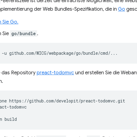
-Befehlszeile ist derzeit die einfachste Möglichkeit, eine Web
plementierung der Web Bundles-Spezifikation, die in
Go
gesc
n Sie Go.
n Sie
go/bundle
.
-u
e das Repository
preact-todomvc
und erstellen Sie die Web
n.
one
act-todomvc

n