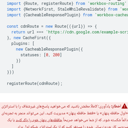
import
{
Route
,
registerRoute
}
from
'workbox-routing'
import
{
NetworkFirst
,
StaleWhileRevalidate
}
from
'wo
import
{
CacheableResponsePlugin
}
from
'workbox-cache
const
cdnRoute
=
new
Route
(({
url
})
=
>
{
return
url
===
'https://cdn.google.com/example-scr
},
new
CacheFirst
({
plugins
:
[
new
CacheableResponsePlugin
({
statuses
:
[
0
,
200
]
})
]
}))
registerRoute
(
cdnRoute
);
اخطار:
یادآوری:
کاملاً مطمئن باشید
که می‌خواهید پاسخ‌های غیرشفاف را با استراتژی
«اول حافظه پنهان» یا «فقط حافظه پنهان» مدیریت کنید. این می‌تواند منجر به تجربه‌ای
دائماً شکسته شود، که از شما می‌خواهد صریحاً
حافظه‌های پنهان خود را پاک کنید
یا یک
سرویس‌کار به‌روزرسانی شده را مستقر کنید که از یک استراتژی شبکه اول برای