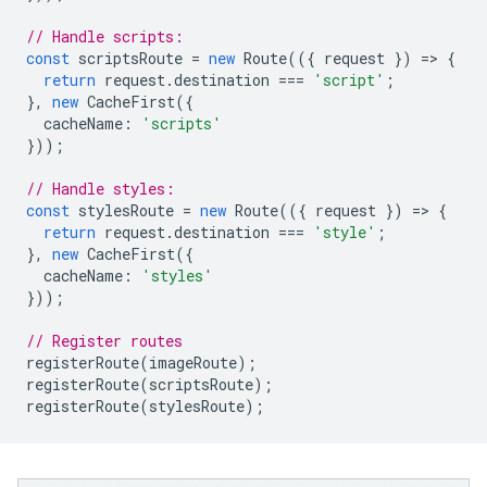
// Handle scripts:
const
scriptsRoute
=
new
Route
(({
request
})
=
>
{
return
request
.
destination
===
'script'
;
},
new
CacheFirst
({
cacheName
:
'scripts'
}));
// Handle styles:
const
stylesRoute
=
new
Route
(({
request
})
=
>
{
return
request
.
destination
===
'style'
;
},
new
CacheFirst
({
cacheName
:
'styles'
}));
// Register routes
registerRoute
(
imageRoute
);
registerRoute
(
scriptsRoute
);
registerRoute
(
stylesRoute
);