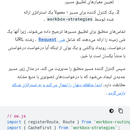
تعیین معیارهای تطبیق مسیر.
یک کنترل کننده برای مسیر - معمولاً یک استراتژی ارائه
شده توسط
workbox-strategies
.
تماس‌های منطبق برای تطبیق مسیرها ترجیح داده می‌شوند، زیرا آنها یک
شی زمینه را ارائه می‌دهند که شامل
شی
Request
، رشته URL
درخواست، رویداد واکشی و یک بولی از اینکه آیا درخواست درخواستی
با منشأ یکسان است یا خیر.
سپس کنترل کننده مسیر منطبق را مدیریت می کند. در مثال زیر، مسیر
جدیدی ایجاد می‌شود که با درخواست‌های تصویری با منبع مشابه
مطابقت دارد،
ابتدا حافظه پنهان را اعمال می‌کند و به استراتژی شبکه
بازمی‌گردد
.
// sw.js
import
{
registerRoute
,
Route
}
from
'workbox-routin
import
{
CacheFirst
}
from
'workbox-strategies'
;