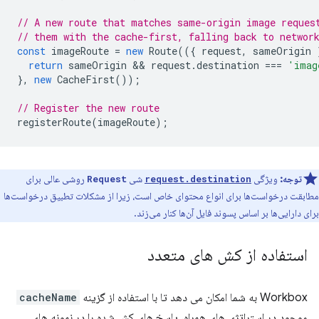
// A new route that matches same-origin image reques
// them with the cache-first, falling back to networ
const
imageRoute
=
new
Route
(({
request
,
sameOrigin
return
sameOrigin
 && 
request
.
destination
===
'imag
},
new
CacheFirst
());
// Register the new route
registerRoute
(
imageRoute
);
توجه:
ویژگی
شی
روشی عالی برای
Request
request.destination
مطابقت درخواست‌ها برای انواع محتوای خاص است، زیرا از مشکلات تطبیق درخواست‌ها
برای دارایی‌ها بر اساس پسوند فایل آن‌ها کنار می‌زند.
استفاده از کش های متعدد
Workbox به شما امکان می دهد تا با استفاده از گزینه
cacheName
موجود در استراتژی های همراه، پاسخ های کش شده را در نمونه های