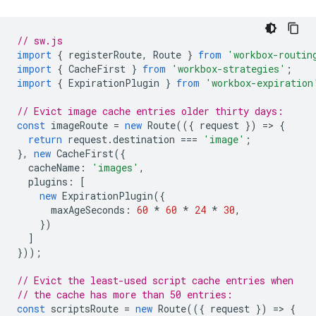
// sw.js
import
{
registerRoute
,
Route
}
from
'workbox-routin
import
{
CacheFirst
}
from
'workbox-strategies'
;
import
{
ExpirationPlugin
}
from
'workbox-expiration
// Evict image cache entries older thirty days:
const
imageRoute
=
new
Route
(({
request
})
=
>
{
return
request
.
destination
===
'image'
;
},
new
CacheFirst
({
cacheName
:
'images'
,
plugins
:
[
new
ExpirationPlugin
({
maxAgeSeconds
:
60
*
60
*
24
*
30
,
})
]
}));
// Evict the least-used script cache entries when
// the cache has more than 50 entries:
const
scriptsRoute
=
new
Route
(({
request
})
=
>
{