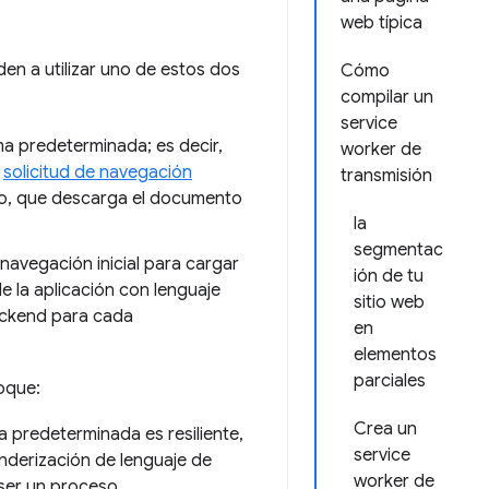
web típica
nden a utilizar uno de estos dos
Cómo
compilar un
service
 predeterminada; es decir,
worker de
a
solicitud de navegación
transmisión
lo, que descarga el documento
la
segmentac
 navegación inicial para cargar
ión de tu
e la aplicación con lenguaje
sitio web
ackend para cada
en
elementos
parciales
oque:
Crea un
predeterminada es resiliente,
service
enderización de lenguaje de
worker de
 ser un proceso