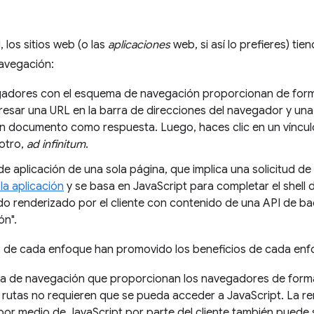
, los sitios web (o las
aplicaciones
web, si así lo prefieres) tie
avegación:
adores con el esquema de navegación proporcionan de forma
resar una URL en la barra de direcciones del navegador y un
n documento como respuesta. Luego, haces clic en un víncu
 otro,
ad infinitum
.
de aplicación de una sola página, que implica una solicitud de
 la aplicación
y se basa en JavaScript para completar el shell d
o renderizado por el cliente con contenido de una API de b
ón".
 de cada enfoque han promovido los beneficios de cada enf
a de navegación que proporcionan los navegadores de forma 
s rutas no requieren que se pueda acceder a JavaScript. La r
or medio de JavaScript por parte del cliente también puede