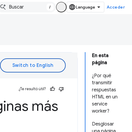
/
Acceder
En esta
página
¿Por qué
transmitir
¿Te resultó útil?
respuestas
HTML en un
ginas más
service
worker?
Desglosar
una página