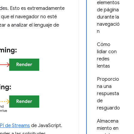
elementos
tudes. Esto es extremadamente
de página
a que el navegador no esté
durante la
navegació
 a analizar el lenguaje de
n
Cómo
lidiar con
redes
lentas
Proporcio
na una
respuesta
de
resguardo
Almacena
PI de Streams
de JavaScript.
miento en
der a las solicitudes,