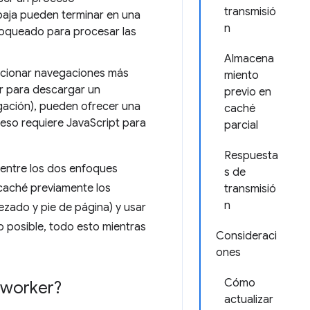
transmisió
 baja pueden terminar en una
n
bloqueado para procesar las
Almacena
orcionar navegaciones más
miento
or para descargar un
previo en
ación), pueden ofrecer una
caché
i eso requiere JavaScript para
parcial
Respuesta
 entre los dos enfoques
s de
caché previamente los
transmisió
n
zado y pie de página) y usar
o posible, todo esto mientras
Consideraci
ones
Cómo
 worker?
actualizar