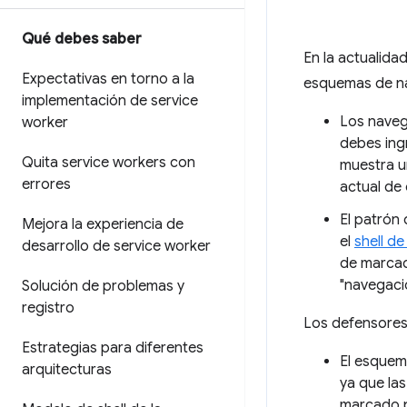
Qué debes saber
En la actualidad
Expectativas en torno a la
esquemas de n
implementación de service
Los naveg
worker
debes ing
Quita service workers con
muestra u
errores
actual de
El patrón 
Mejora la experiencia de
el
shell de
desarrollo de service worker
de marcad
"navegaci
Solución de problemas y
registro
Los defensores
Estrategias para diferentes
El esquem
arquitecturas
ya que la
marcado p