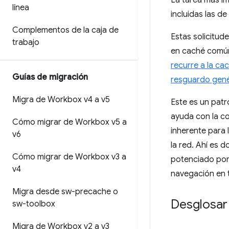
línea
incluidas las d
Complementos de la caja de
Estas solicitud
trabajo
en caché común
recurre a la ca
Guías de migración
resguardo gené
Migra de Workbox v4 a v5
Este es un patr
ayuda con la co
Cómo migrar de Workbox v5 a
inherente para 
v6
la red. Ahí es 
Cómo migrar de Workbox v3 a
potenciado por 
v4
navegación en t
Migra desde sw-precache o
Desglosar 
sw-toolbox
Migra de Workbox v2 a v3