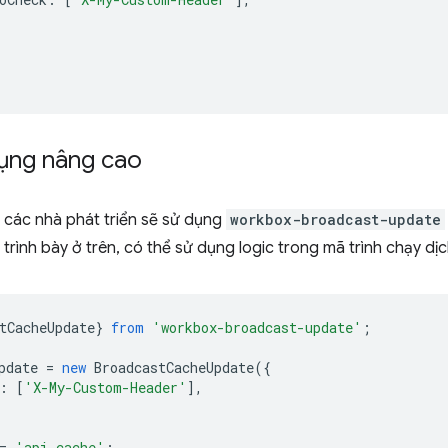
ụng nâng cao
 các nhà phát triển sẽ sử dụng
workbox-broadcast-update
 trình bày ở trên, có thể sử dụng logic trong mã trình chạy dịc
tCacheUpdate
}
from
'workbox-broadcast-update'
;
pdate
=
new
BroadcastCacheUpdate
({
:
[
'X-My-Custom-Header'
],
=
'api-cache'
;