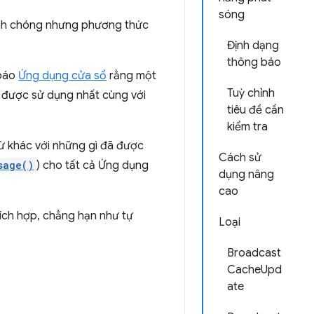
sóng
anh chóng nhưng phương thức
Định dạng
thông báo
 báo
Ứng dụng cửa sổ
rằng một
Tuỳ chỉnh
 được sử dụng nhất cùng với
tiêu đề cần
kiểm tra
 từ khác với những gì đã được
Cách sử
sage()
) cho tất cả Ứng dụng
dụng nâng
cao
ích hợp, chẳng hạn như tự
Loại
Broadcast
CacheUpd
ate