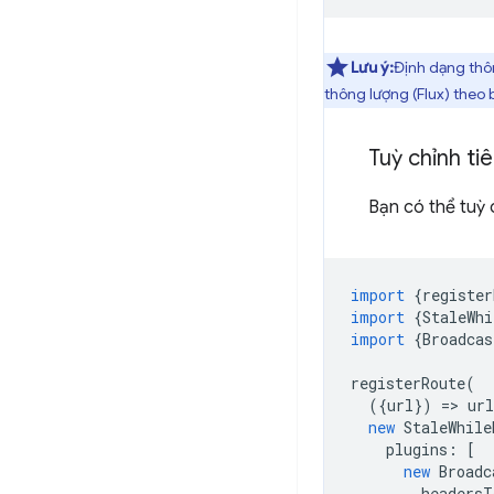
Lưu ý:
Định dạng thô
thông lượng (Flux) theo 
Tuỳ chỉnh ti
Bạn có thể tuỳ 
import
{
register
import
{
StaleWhi
import
{
Broadcas
registerRoute
(
({
url
})
=
>
url
new
StaleWhile
plugins
:
[
new
Broadc
headersT