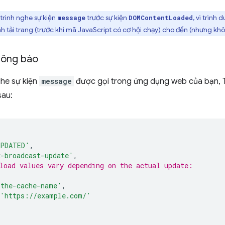
trình nghe sự kiện
trước sự kiện
, vì trình 
message
DOMContentLoaded
h tải trang (trước khi mã JavaScript có cơ hội chạy) cho đến (nhưng khô
hông báo
ghe sự kiện
message
được gọi trong ứng dụng web của bạn, 
sau:
UPDATED'
,
x-broadcast-update'
,
load values vary depending on the actual update:
'the-cache-name'
,
'https://example.com/'