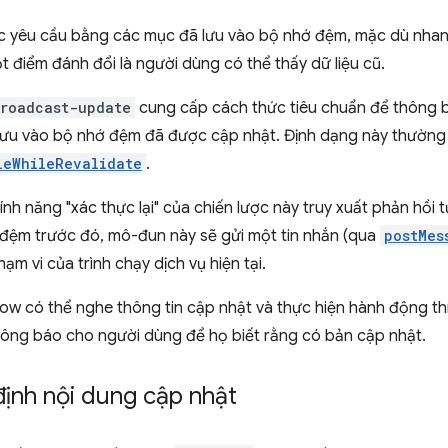
ác yêu cầu bằng các mục đã lưu vào bộ nhớ đệm, mặc dù nh
 điểm đánh đổi là người dùng có thể thấy dữ liệu cũ.
roadcast-update
cung cấp cách thức tiêu chuẩn để thông
lưu vào bộ nhớ đệm đã được cập nhật. Định dạng này thường
leWhileRevalidate
.
tính năng "xác thực lại" của chiến lược này truy xuất phản hồi
 đệm trước đó, mô-đun này sẽ gửi một tin nhắn (qua
postMes
ạm vi của trình chạy dịch vụ hiện tại.
w có thể nghe thông tin cập nhật và thực hiện hành động th
thông báo cho người dùng để họ biết rằng có bản cập nhật.
ịnh nội dung cập nhật