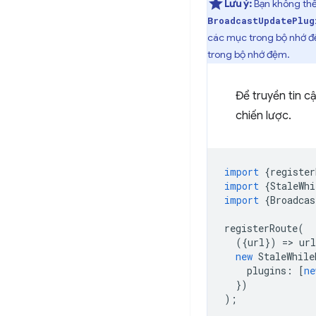
Lưu ý:
Bạn không th
BroadcastUpdatePlug
các mục trong bộ nhớ đệ
trong bộ nhớ đệm.
Để truyền tin c
chiến lược.
import
{
register
import
{
StaleWhi
import
{
Broadcas
registerRoute
(
({
url
})
=
>
url
new
StaleWhile
plugins
:
[
ne
})
);