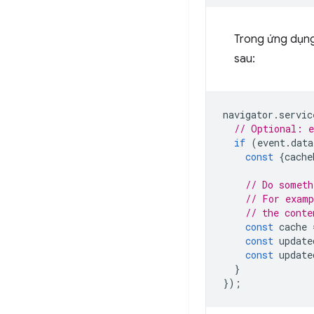
Trong ứng dụn
sau:
navigator
.
servic
// Optional: e
if
(
event
.
data
const
{
cache
// Do someth
// For examp
// the conte
const
cache
const
update
const
update
}
});