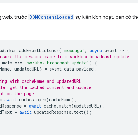
g web, trước
DOMContentLoaded
sự kiện kích hoạt, bạn có th
eWorker
.
addEventListener
(
'message'
,
async
event
=
>
{
nsure the message came from workbox-broadcast-update
.
meta
===
'workbox-broadcast-update'
)
{
Name
,
updatedURL
}
=
event
.
data
.
payload
;
ing with cacheName and updatedURL.
le, get the cached content and update
nt on the page.
=
await
caches
.
open
(
cacheName
);
dResponse
=
await
cache
.
match
(
updatedURL
);
dText
=
await
updatedResponse
.
text
();