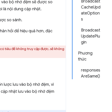
Broadcast
u vào bộ nhớ đệm sẽ được so
CacheUpd
oi là nội dung cập nhật.
ateOption
s
ược so sánh.
Broadcast
phản hồi để hiệu quả hơn, đặc
UpdatePlu
gin
, có tiêu đề không truy cập được, sẽ không
Phương
thức
responses
AreSame()
n lược lưu vào bộ nhớ đệm, vì
hế cập nhật lưu vào bộ nhớ đệm