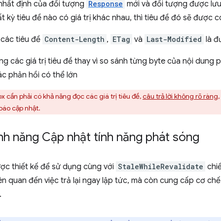
 nhất định của đối tượng
Response
mới và đối tượng được lư
t kỳ tiêu đề nào có giá trị khác nhau, thì tiêu đề đó sẽ được c
 các tiêu đề
Content-Length
,
ETag
và
Last-Modified
là đ
 các giá trị tiêu đề thay vì so sánh từng byte của nội dung 
các phản hồi có thể lớn
x cần phải có khả năng đọc các giá trị tiêu đề,
câu trả lời không rõ ràng
báo cập nhật.
nh năng Cập nhật tính năng phát sóng
ợc thiết kế để sử dụng cùng với
StaleWhileRevalidate
chiế
iên quan đến việc trả lại ngay lập tức, mà còn cung cấp cơ c
.