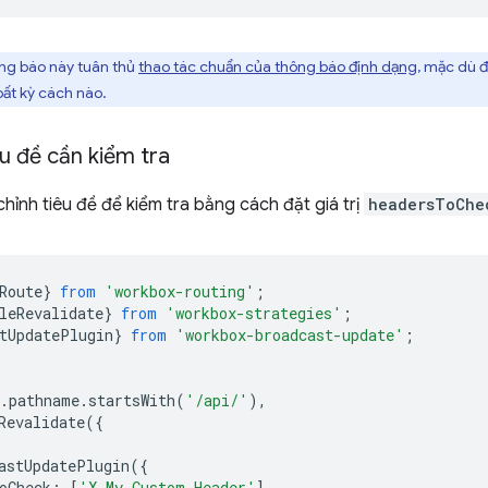
ng báo này tuân thủ
thao tác chuẩn của thông báo định dạng
, mặc dù đ
bất kỳ cách nào.
êu đề cần kiểm tra
chỉnh tiêu đề để kiểm tra bằng cách đặt giá trị
headersToChe
Route
}
from
'workbox-routing'
;
leRevalidate
}
from
'workbox-strategies'
;
tUpdatePlugin
}
from
'workbox-broadcast-update'
;
.
pathname
.
startsWith
(
'/api/'
),
Revalidate
({
astUpdatePlugin
({
oCheck
:
[
'X-My-Custom-Header'
],