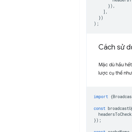
}),
],
})
);
Cách sử d
Mặc dù hầu hết
lược cụ thể như
import
{
Broadcas
const
broadcastU
headersToCheck
});
const
cacheName