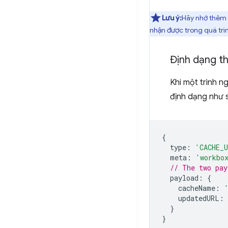
Lưu ý:
Hãy nhớ thêm 
nhận được trong quá trìn
Định dạng t
Khi một trình n
định dạng như 
{
type
:
'CACHE_
meta
:
'workbo
// The two pay
payload
:
{
cacheName
:
updatedURL
:
}
}