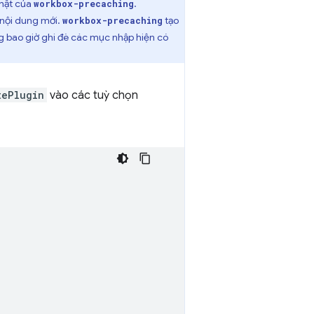
nhật của
.
workbox-precaching
 nội dung mới.
tạo
workbox-precaching
g bao giờ ghi đè các mục nhập hiện có
tePlugin
vào các tuỳ chọn