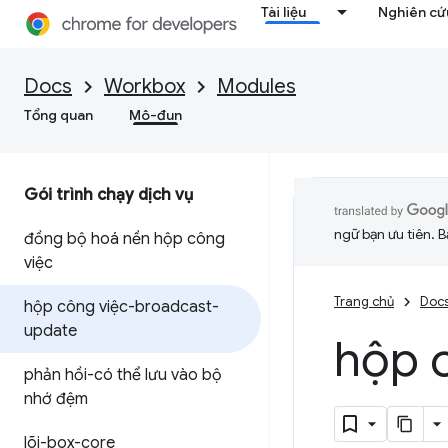
Tài liệu
Nghiên cứu
Docs
Workbox
Modules
Tổng quan
Mô-đun
Gói trình chạy dịch vụ
ngữ bạn ưu tiên. B
đồng bộ hoá nền hộp công
việc
Trang chủ
Doc
hộp công việc-broadcast-
update
hộp 
phản hồi-có thể lưu vào bộ
nhớ đệm
lõi-box-core