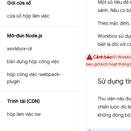
Một số tiêu đề
Gói cửa sổ
sánh. Nếu có bấ
cửa sổ hộp làm việc
Theo mặc định,
Mô-đun Node
.
js
Workbox sử dụng
biệt là đối với 
workbox-cli
Cảnh báo:
Vì Workbo
bản dựng hộp công việc
bao giờ kích hoạt thông 
hộp công việc-webpack-
Sử dụng tí
plugin
Thư viện này đư
Trình tải (CDN)
chiến lược đó l
hộp làm việc sw
không đồng bộ