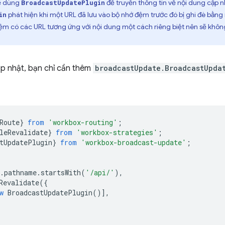
ể dùng
để truyền thông tin về nội dung cập 
BroadcastUpdatePlugin
phát hiện khi một URL đã lưu vào bộ nhớ đệm trước đó bị ghi đè bằng
in
m có các URL tương ứng với nội dung một cách riêng biệt nên sẽ khôn
ập nhật, bạn chỉ cần thêm
broadcastUpdate.BroadcastUpda
Route
}
from
'workbox-routing'
;
leRevalidate
}
from
'workbox-strategies'
;
tUpdatePlugin
}
from
'workbox-broadcast-update'
;
.
pathname
.
startsWith
(
'/api/'
),
Revalidate
({
w
BroadcastUpdatePlugin
()],