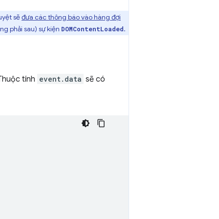
duyệt sẽ
đưa các thông báo vào hàng đợi
ng phải sau) sự kiện
.
DOMContentLoaded
Thuộc tính
event.data
sẽ có