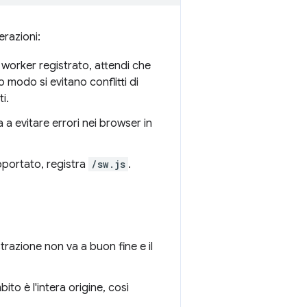
razioni:
o worker registrato, attendi che
 modo si evitano conflitti di
i.
a a evitare errori nei browser in
pportato, registra
/sw.js
.
strazione non va a buon fine e il
to è l'intera origine, così