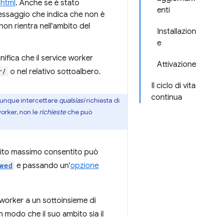
.html
. Anche se è stato
enti
messaggio che indica che non è
n rientra nell'ambito del
Installazion
e
ifica che il service worker
Attivazione
r/
o nel relativo sottoalbero.
Il ciclo di vita
continua
munque intercettare
qualsiasi
richiesta di
orker, non le
richieste
che può
mbito massimo consentito può
wed
e passando un'
opzione
 worker a un sottoinsieme di
n modo che il suo ambito sia il