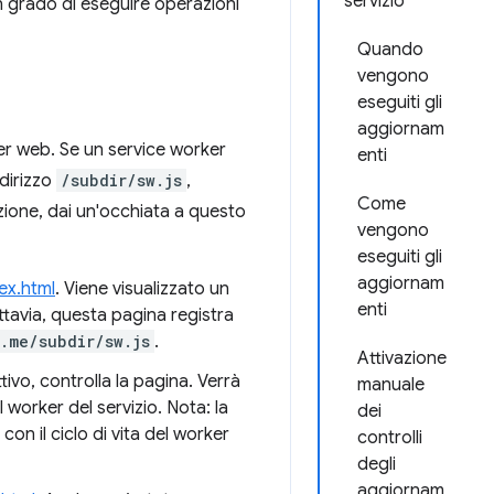
servizio
n grado di eseguire operazioni
Quando
vengono
eseguiti gli
aggiornam
ver web. Se un service worker
enti
ndirizzo
/subdir/sw.js
,
Come
azione, dai un'occhiata a questo
vengono
eseguiti gli
aggiornam
ex.html
. Viene visualizzato un
enti
tavia, questa pagina registra
.me/subdir/sw.js
.
Attivazione
tivo, controlla la pagina. Verrà
manuale
 worker del servizio. Nota: la
dei
con il ciclo di vita del worker
controlli
degli
aggiornam