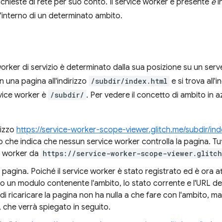
richieste di rete per suo conto. Il service worker è presente
e
i
l'interno di un determinato ambito.
orker di servizio è determinato dalla sua posizione su un ser
n una pagina all'indirizzo
/subdir/index.html
e si trova all'i
rvice worker è
/subdir/
. Per vedere il concetto di ambito in 
irizzo
https://service-worker-scope-viewer.glitch.me/subdir/ind
che indica che nessun service worker controlla la pagina. Tut
e worker da
https://service-worker-scope-viewer.glitch
a pagina. Poiché il service worker è stato registrato ed è ora at
to un modulo contenente l'ambito, lo stato corrente e l'URL del
di ricaricare la pagina non ha nulla a che fare con l'ambito, ma 
o, che verrà spiegato in seguito.