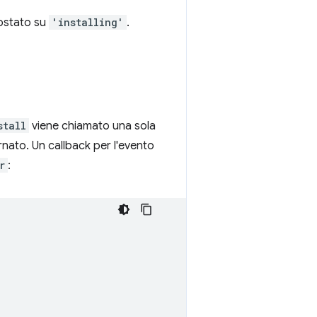
postato su
'installing'
.
stall
viene chiamato una sola
rnato. Un callback per l'evento
r
: