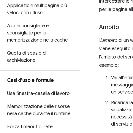
intercettare le 
Applicazioni multipagina più
per la pagina al
veloci con i flussi
Azioni consigliate e
Ambito
sconsigliate per la
memorizzazione nella cache
L'
ambito
di un w
viene eseguito i
Quota di spazio di
l'ambito del se
archiviazione
esempio:
Vai all'ind
Casi d'uso e formule
messaggio 
un servic
Usa finestra-casella di lavoro
Ricarica l
Memorizzazione delle risorse
visualizza
nella cache durante il runtime
necessità 
di servizi
Forza timeout di rete