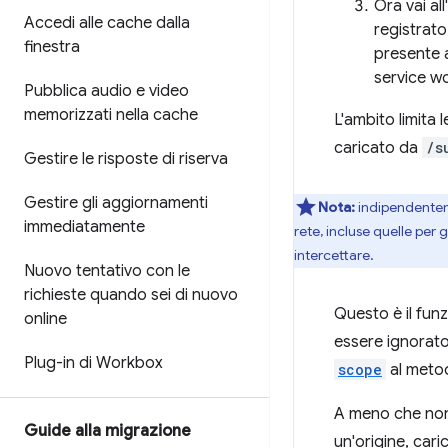
Ora vai all
Accedi alle cache dalla
registrato
finestra
presente 
service wo
Pubblica audio e video
memorizzati nella cache
L'ambito limita 
caricato da
/s
Gestire le risposte di riserva
Gestire gli aggiornamenti
Nota:
indipendentem
immediatamente
rete, incluse quelle per g
intercettare.
Nuovo tentativo con le
richieste quando sei di nuovo
Questo è il fun
online
essere ignorato
Plug-in di Workbox
scope
al met
A meno che non 
Guide alla migrazione
un'origine, cari