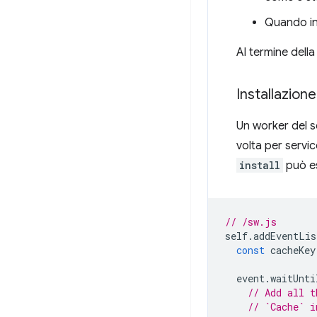
Quando ini
Al termine della 
Installazione
Un worker del se
volta per servi
install
può es
// /sw.js
self
.
addEventLis
const
cacheKey
event
.
waitUnti
// Add all t
// `Cache` i