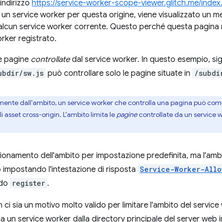
'indirizzo
https://service-worker-scope-viewer.glitch.me/index
 un service worker per questa origine, viene visualizzato un 
alcun service worker corrente. Questo perché questa pagina no
rker registrato.
le pagine
controllate
dal service worker. In questo esempio, sign
ubdir/sw.js
può controllare solo le pagine situate in
/subdi
ente dall'ambito, un service worker che controlla una pagina può co
li asset cross-origin. L'ambito limita le
pagine
controllate da un service w
zionamento dell'ambito per impostazione predefinita, ma l'a
 impostando l'intestazione di risposta
Service-Worker-Allo
odo
register
.
ci sia un motivo molto valido per limitare l'ambito del service
ca un service worker dalla directory principale del server web i