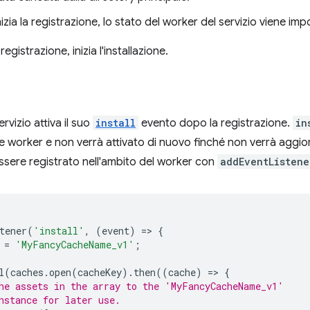
zia la registrazione, lo stato del worker del servizio viene im
registrazione, inizia l'installazione.
rvizio attiva il suo
install
evento dopo la registrazione.
in
ce worker e non verrà attivato di nuovo finché non verrà aggio
sere registrato nell'ambito del worker con
addEventListene
tener
(
'install'
,
(
event
)
=
>
{
=
'MyFancyCacheName_v1'
;
l
(
caches
.
open
(
cacheKey
).
then
((
cache
)
=
>
{
he assets in the array to the 'MyFancyCacheName_v1'
nstance for later use.