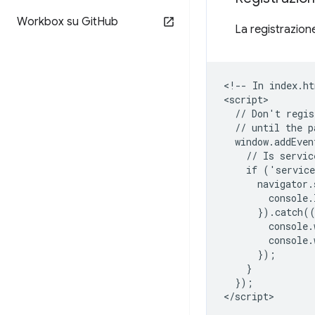
Workbox su Git
Hub
La registrazione
<!-- In index.ht
<script>

  // Don't regis
  // until the p
  window.addEven
    // Is servic
    if ('service
      navigator.
        console.
      }).catch((
        console.
        console.
      });

    }

  });
