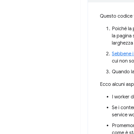
Questo codice v
Poiché la 
la pagina 
larghezza 
Sebbene i
cui non s
Quando la
Ecco alcuni asp
I worker d
Se i conte
service wo
Promemoria
come è sta