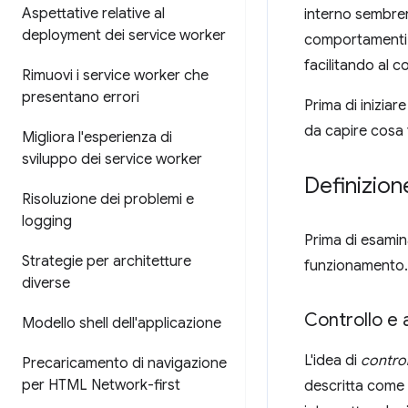
Aspettative relative al
interno sembrerà
deployment dei service worker
comportamenti de
facilitando al 
Rimuovi i service worker che
presentano errori
Prima di iniziar
da capire cosa
Migliora l'esperienza di
sviluppo dei service worker
Definizion
Risoluzione dei problemi e
logging
Prima di esaminar
Strategie per architetture
funzionamento.
diverse
Controllo e
Modello shell dell'applicazione
L'idea di
control
Precaricamento di navigazione
per HTML Network-first
descritta come