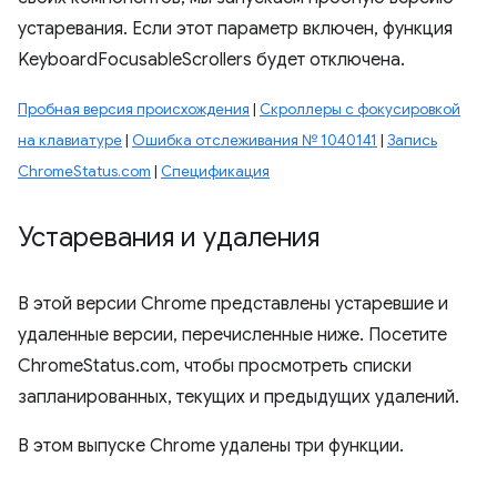
устаревания. Если этот параметр включен, функция
KeyboardFocusableScrollers будет отключена.
Пробная версия происхождения
|
Скроллеры с фокусировкой
на клавиатуре
|
Ошибка отслеживания № 1040141
|
Запись
ChromeStatus.com
|
Спецификация
Устаревания и удаления
В этой версии Chrome представлены устаревшие и
удаленные версии, перечисленные ниже. Посетите
ChromeStatus.com, чтобы просмотреть списки
запланированных, текущих и предыдущих удалений.
В этом выпуске Chrome удалены три функции.