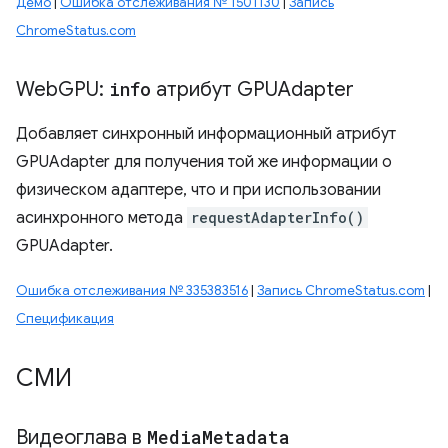
Демо
|
Ошибка отслеживания № 1501130
|
Запись
ChromeStatus.com
Web
GPU:
info
атрибут GPUAdapter
Добавляет синхронный информационный атрибут
GPUAdapter для получения той же информации о
физическом адаптере, что и при использовании
асинхронного метода
requestAdapterInfo()
GPUAdapter.
Ошибка отслеживания № 335383516
|
Запись ChromeStatus.com
|
Спецификация
СМИ
Видеоглава в
Media
Metadata