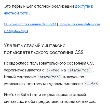
Это первый шаг к полной реализации
доступа к
частной сети
.
Ошибка отслеживания № 986744
|
Запись ChromeStatus.com
|
Спецификация
Удалить старый синтаксис
пользовательского состояния CSS
Псевдокласс пользовательского состояния CSS
переименовывается с
:--foo
на
:state(foo)
.
Новый синтаксис
:state(foo)
включен по
умолчанию, поэтому мы удалим синтаксис
:--foo
.
Firefox и Safari так и не реализовали старый
синтаксис, и оба предоставили новый синтаксис.