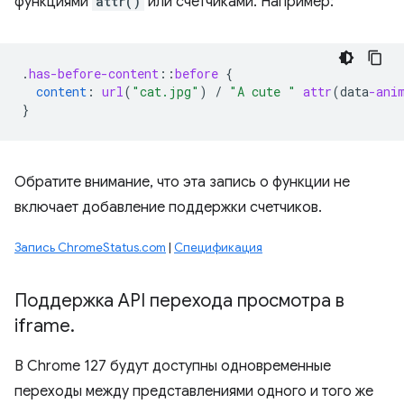
функциями
attr()
или счетчиками. Например:
.
has-before-content
::
before
{
content
:
url
(
"cat.jpg"
)
/
"A cute "
attr
(
data
-ani
}
Обратите внимание, что эта запись о функции не
включает добавление поддержки счетчиков.
Запись ChromeStatus.com
|
Спецификация
Поддержка API перехода просмотра в
iframe
.
В Chrome 127 будут доступны одновременные
переходы между представлениями одного и того же