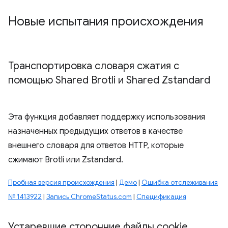
Новые испытания происхождения
Транспортировка словаря сжатия с
помощью Shared Brotli и Shared Zstandard
Эта функция добавляет поддержку использования
назначенных предыдущих ответов в качестве
внешнего словаря для ответов HTTP, которые
сжимают Brotli или Zstandard.
Пробная версия происхождения
|
Демо
|
Ошибка отслеживания
№ 1413922
|
Запись ChromeStatus.com
|
Спецификация
Устаревшие сторонние файлы cookie