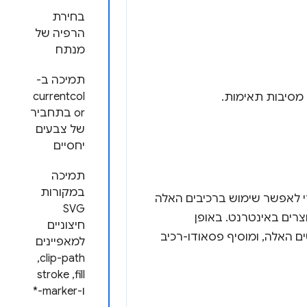
בחירת
הרפיה של
מנתח
תמיכה ב-
currentcol
or בתחביר
של צבעים
יחסיים
תמיכה
במקורות
י לאפשר שימוש ברכיבים האלה
SVG
וצרים באינטרנט. באופן
חיצוניים
ם האלה, ומוסיף פסאודו-רכיב
למאפיינים
clip-path,‏
fill,‏ stroke
ו-marker-*