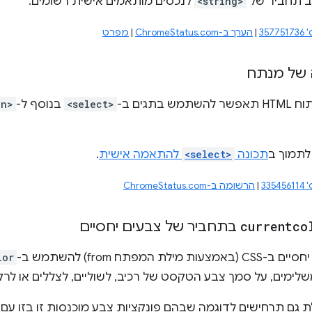
ב תחביר של
<string>
לנכסים מותאמים אישית רשומים.
35
|
הערך ב-ChromeStatus.com
|
מפרט
 של מנתח
בתגים ב-
<select>
בנוסף ל-
on>
 לתמוך ב
תכונה
<select>
להתאמה אישית
.
33
|
הרשומה ב-ChromeStatus.com
currentco
בתחביר של צבעים יחסיים
ת המפתח from) להשתמש ב-
lor
לימים, על סמך צבע הטקסט של רכיב, לשוליים, לצללים או לרקע
ם תרחישים לדוגמה שבהם פונקציות צבע מוכנסות זו בזו עם תלות ב-rentcolor