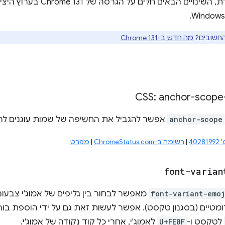
החשובים?
מה חדש ב-Chrome 131
anchor-scope
אפשר להגביל את החשיפה של שמות עוגנים לה
40
|
רשומה ב-ChromeStatus.com
|
מפרט
font-varian
font-variant-emoj
מאפשר לבחור בין גליפים של אמוג'י צבעוניים
רומטיים (בסגנון טקסט). אפשר לעשות זאת גם על ידי הוספת בורר
לטקסט ו-
U+FE0F
לאמוג'י, אחרי כל קוד נקודה של אמוג'י.