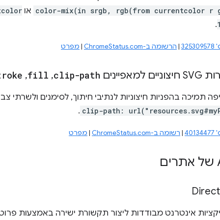
color-mix(in srgb, rgb(from currentcolor r 
או
tcolor
.
32
|
הרשומה ב-ChromeStatus.com
|
מפרט
מאפיינים
clip-path
,
‏
fill
,
‏
troke
פה תמיכה בהפניות חיצוניות לנתיבי חיתוך, לסימנים ולשרתי צב
.
clip-path: url("resources.svg#my
40
|
רשומה ב-ChromeStatus.com
|
מפרט
Direct