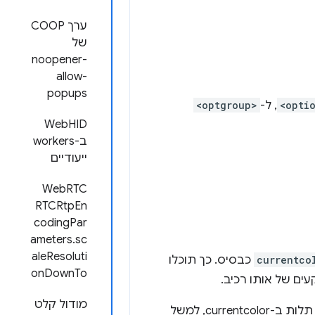
ערך COOP
של
noopener-
allow-
popups
<opti
, ל-
<optgroup>
WebHID
ב-workers
ייעודיים
WebRTC
RTCRtpEn
codingPar
ameters.sc
aleResoluti
currentco
כבסיס. כך תוכלו
onDownTo
ים של אותו רכיב.
מודול קלט
cur, למשל