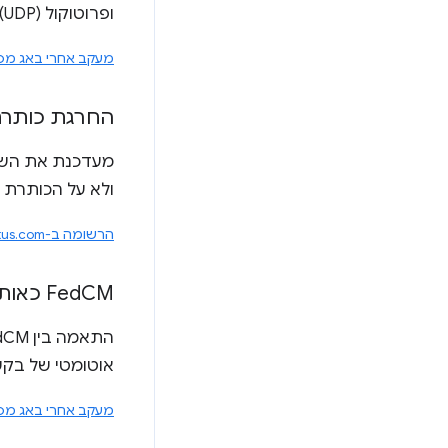
ופרוטוקול User Datagram (UDP) עם מכשירים ומערכות ברשת, וגם להאזין לחיבורים נכנסים ולקבל אותם.
מעקב אחרי באג מס' 604287
החרגת כותרת Speculation-Rules מההגבלות 
מעדכנת את השילוב בין כלל
ולא על הכותרת
הרשומה ב-ChromeStatus.com
CM כאות אמון ל-Storage Access API
Fed
אוטומטי של בקש
מעקב אחרי באג מס' 0574529