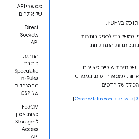
ממשקי API
של אתרים
ובץ PDF.
Direct
Sockets
, למשל כדי לספק כותרות
API
 ובכותרות התחתונות
החרגת
כותרת
וכן של תיבת שוליים מצוינים
Speculatio
כה גם בספירה לאחור, למספרי דפים. במפרט
n-Rules
כולל של הדפים.
מההגבלות
של CSP
|
הרשומה ב-ChromeStatus.com
|
FedCM
כאות אמון
ל-Storage
Access
API