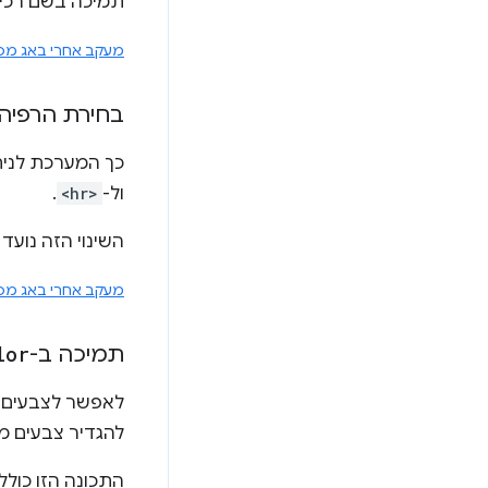
תמיכה בשם רכי
מעקב אחרי באג מס' 7751736
בחירת הרפיה
כך המערכת לניתוח HTML תאפשר להשתמש 
ול-
<hr>
.
השינוי הזה נועד
מעקב אחרי באג מס' 5456114
תמיכה ב-
lor
לאפשר לצבעים יחסיים ב-CSS (באמצעות מיל
להגדיר צבעים מש
התכונה הזו כוללת ג