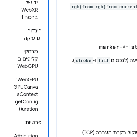
יד של
rgb(from rgb(from curren
WebXR
ברמה 1
רינדור
וגרפיקה
s
ו-
marker-*
מרחקי
קליפים ב-
יעה (לנכסים
fill
ו-
stroke
).
WebGPU
WebGPU: ‏
GPUCanva
sContext
getConfig
uration()
פרטיות
מאפשרת לאפליקציות אינטרנט מבודדות ליצור תקשורת ישירה באמצעות פרוטוקול בקרת העברה (TCP)
Attribution