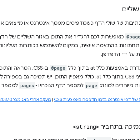
וליים
בות של שולי הדף כשמדפיסים מסמך אינטרנט או מייצאים אותו כק
@pag
מאפשרות לכם להגדיר את התוכן באזור השוליים של הדף
ת תחתונות בהתאמה אישית, במקום להשתמש בכותרות העליונות
 על ידי הדפדפן.
באמצעות כלל at בתוך כלל
@page
ב-CSS. המראה והת
באמצעות מאפייני CSS בתוך כלל at, כולל מאפיין התוכן. יש תמי
ת מיוחדים למונה:
page
למספר הדף הנוכחי ו-
pages
למספר ה
 של דפי אינטרנט בזמן הדפסה באמצעות CSS
|
מעקב אחרי באג מס' 320370
יכה בתחביר
<string>