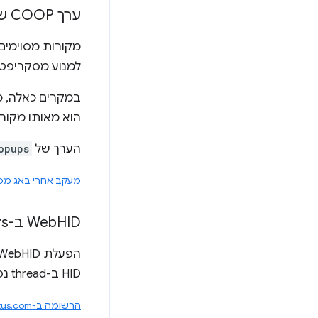
ערך COOP של noopener-allow-popups
מקורות מסוימים 
למנוע מסקריפטי
במקרים כאלה, כ
הוא מאותו מקור.
הערך של
opups
מעקב אחרי באג מס' 4963946
HID ב-workers ייעודיים
Web
HID ב-thread נפרד, וכך לצמצם את ההשפעה על הביצועים ב-thread הראשי.
הרשומה ב-ChromeStatus.com