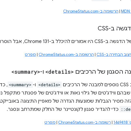
MDN f
|
הרשומה ב-ChromeStatus.com
שה ב-CSS
 ב-Chrome 131, אבל הוסרו מסיבות תאימות.
צוב הבחירה ב-CSS
|
הרשומה ב-ChromeStatus.com
|
מפרט
ה הסגנון של הרכיבים
<details>
ו-
<summary>
ים
<details>
ו-
<summary>
, כד
בהם ווידג'טים של גילוי נאות או ווידג'טים של פסנתר מתקפל נ
הזה מסיר הגבלות שמונעות הגדרה של מאפיין התצוגה באובייקטי
::de
כדי להגדיר סגנון לקונטיינר של החלק שמתרחב ונסגר.
14
|
רשומה ב-ChromeStatus.com
|
מפרט