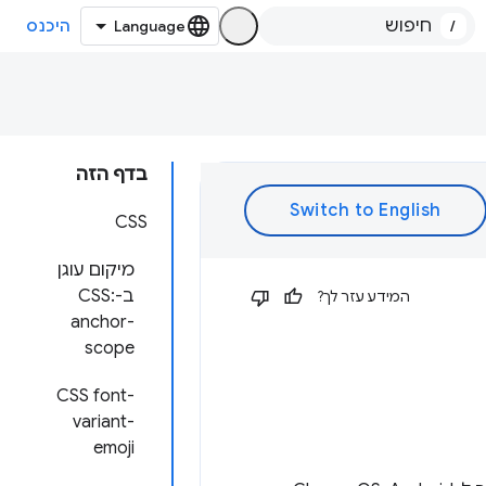
/
היכנס
בדף הזה
CSS
מיקום עוגן
ב-CSS:
המידע עזר לך?
anchor-
scope
CSS font-
variant-
emoji