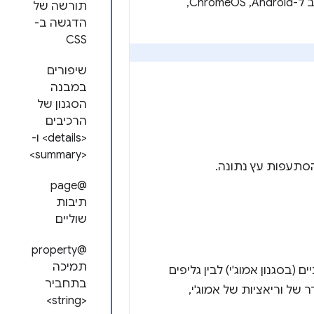
אלא אם צוין אחרת, השינויים הבאים חלים על הגרסה של Chrome 131 בערוץ היציב ל-Android,‏ ChromeOS,‏
תורשה של
הדגשה ב-
CSS
שיפורים
במבנה
הסגנון של
הרכיבים
<details> ו-
<summary>
סתעפות עץ נתונה.
@page
תיבות
שוליים
@property
תמיכה
 (בסגנון אמוג'י) לבין גליפים
בתחביר
 של וריאציות של אמוג'י,
<string>