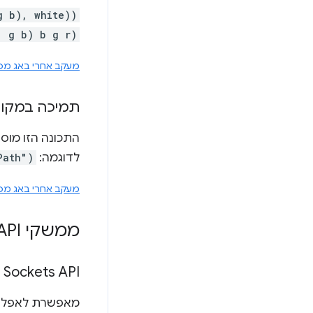
g b), white))
1 g b) b g r)
מעקב אחרי באג מס' 5309578
תמיכה במקורות SVG חיצוניים ל
התכונה הזו מוסי
לדוגמה:
Path")
מעקב אחרי באג מס' 134477
ממשקי API של אתרים
 Sockets API