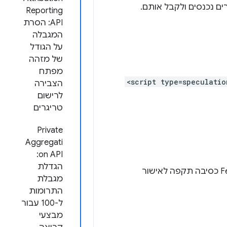
Reporting
API: הסרת
המגבלה
על הגודל
של מזהה
מפתח
<script type=speculatio
הצבירה
לרישום
טריגרים
Private
Aggregati
on API:
הגדלת
התאמה בין FedCM ל-Storage Access API על ידי מתן הרשאה קודמת ב-FedCM כסיבה תקפה לאישור
מגבלת
התרומות
ל-100 עבור
מבצעי