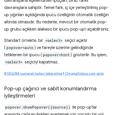
davranışlarla ilişkilendirilen ipuçları, biraz farklı
davranışlara sahiptir. Temel fark, iç içe yerleştirilmiş pop-
up yığınları açıldığında ipucu özelliğinin otomatik özelliğin
altında olmasıdır. Bu nedenle, mevcut bir otomatik pop-
up grubu açıkken alakasız bir ipucu pop-up'ı açabilirsiniz.
Standart örnekte, bir
<select>
seçici açıktır
(
popover=auto
) ve fareyle üzerine gelindiğinde
tetiklenen bir ipucu (
popover=hint
) gösterilir. Bu işlem,
<select>
seçiciyi kapatmaz.
#1416284 numaralı hatayı takip etme
|
ChromeStatus.com girişi
Pop-up çağırıcı ve sabit konumlandırma
iyileştirmeleri
popover.showPopover({source})
ile pop-up'lar
arasında çağıran ilişkileri ayarlamak için zorunlu bir yol