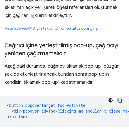
ekler. Yarı açık yer işareti öğesi referansları oluşturmak
için çağıran ilişkilerini etkinleştirir.
Hata #364669918 için takip
|
ChromeStatus.com girişi
Çağırıcı içine yerleştirilmiş pop-up
,
çağırıcıyı
yeniden çağırmamalıdır
Aşağıdaki durumda, düğmeyi tıklamak pop-up'ı düzgün
şekilde etkinleştirir ancak bundan sonra pop-up'ın
kendisini tıklamak pop-up'ı kapatmamalıdır.
<
button
popovertarget
=
foo>Activate
<
div
popover
id
=
foo>Clicking
me
shouldn
'
t
close
me
<
/
button