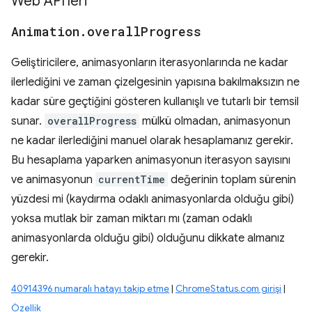
Web API'leri
Animation
.
overall
Progress
Geliştiricilere, animasyonların iterasyonlarında ne kadar
ilerlediğini ve zaman çizelgesinin yapısına bakılmaksızın ne
kadar süre geçtiğini gösteren kullanışlı ve tutarlı bir temsil
sunar.
overallProgress
mülkü olmadan, animasyonun
ne kadar ilerlediğini manuel olarak hesaplamanız gerekir.
Bu hesaplama yaparken animasyonun iterasyon sayısını
ve animasyonun
currentTime
değerinin toplam sürenin
yüzdesi mi (kaydırma odaklı animasyonlarda olduğu gibi)
yoksa mutlak bir zaman miktarı mı (zaman odaklı
animasyonlarda olduğu gibi) olduğunu dikkate almanız
gerekir.
40914396 numaralı hatayı takip etme
|
ChromeStatus.com girişi
|
Özellik