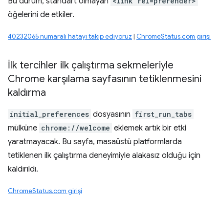
Bu durum, standart olmayan
<link rel=prerender>
öğelerini de etkiler.
40232065 numaralı hatayı takip ediyoruz
|
ChromeStatus.com girişi
İlk tercihler ilk çalıştırma sekmeleriyle
Chrome karşılama sayfasının tetiklenmesini
kaldırma
initial_preferences
dosyasının
first_run_tabs
mülküne
chrome://welcome
eklemek artık bir etki
yaratmayacak. Bu sayfa, masaüstü platformlarda
tetiklenen ilk çalıştırma deneyimiyle alakasız olduğu için
kaldırıldı.
ChromeStatus.com girişi