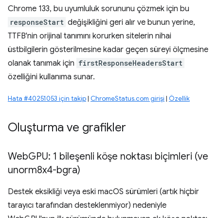
Chrome 133, bu uyumluluk sorununu çözmek için bu
responseStart
değişikliğini geri alır ve bunun yerine,
TTFB'nin orijinal tanımını korurken sitelerin nihai
üstbilgilerin gösterilmesine kadar geçen süreyi ölçmesine
olanak tanımak için
firstResponseHeadersStart
özelliğini kullanıma sunar.
Hata #40251053 için takip
|
ChromeStatus.com girişi
|
Özellik
Oluşturma ve grafikler
Web
GPU: 1 bileşenli köşe noktası biçimleri (ve
unorm8x4-bgra)
Destek eksikliği veya eski macOS sürümleri (artık hiçbir
tarayıcı tarafından desteklenmiyor) nedeniyle