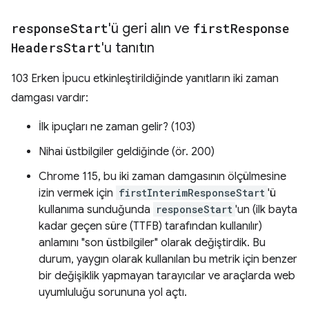
response
Start
'ü geri alın ve
first
Response
Headers
Start
'u tanıtın
103 Erken İpucu etkinleştirildiğinde yanıtların iki zaman
damgası vardır:
İlk ipuçları ne zaman gelir? (103)
Nihai üstbilgiler geldiğinde (ör. 200)
Chrome 115, bu iki zaman damgasının ölçülmesine
izin vermek için
firstInterimResponseStart
'ü
kullanıma sunduğunda
responseStart
'un (ilk bayta
kadar geçen süre (TTFB) tarafından kullanılır)
anlamını "son üstbilgiler" olarak değiştirdik. Bu
durum, yaygın olarak kullanılan bu metrik için benzer
bir değişiklik yapmayan tarayıcılar ve araçlarda web
uyumluluğu sorununa yol açtı.