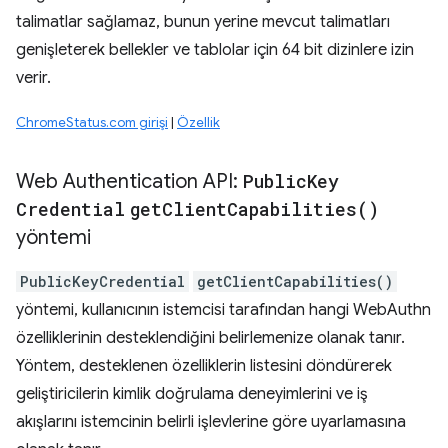
talimatlar sağlamaz, bunun yerine mevcut talimatları
genişleterek bellekler ve tablolar için 64 bit dizinlere izin
verir.
ChromeStatus.com girişi
|
Özellik
Web Authentication API:
Public
Key
Credential
get
Client
Capabilities(
)
yöntemi
PublicKeyCredential
getClientCapabilities()
yöntemi, kullanıcının istemcisi tarafından hangi WebAuthn
özelliklerinin desteklendiğini belirlemenize olanak tanır.
Yöntem, desteklenen özelliklerin listesini döndürerek
geliştiricilerin kimlik doğrulama deneyimlerini ve iş
akışlarını istemcinin belirli işlevlerine göre uyarlamasına