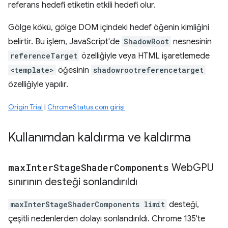
referans hedefi etiketin etkili hedefi olur.
Gölge kökü, gölge DOM içindeki hedef öğenin kimliğini
belirtir. Bu işlem, JavaScript'de
ShadowRoot
nesnesinin
referenceTarget
özelliğiyle veya HTML işaretlemede
<template>
öğesinin
shadowrootreferencetarget
özelliğiyle yapılır.
Origin Trial
|
ChromeStatus.com girişi
Kullanımdan kaldırma ve kaldırma
max
Inter
Stage
Shader
Components
Web
GPU
sınırının desteği sonlandırıldı
maxInterStageShaderComponents limit
desteği,
çeşitli nedenlerden dolayı sonlandırıldı. Chrome 135'te