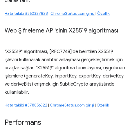
olanak tanır.
Hata takibi #360327828
|
ChromeStatus.com girişi
|
Özellik
Web Şifreleme API'sinin X25519 algoritması
"X25519" algoritması, [RFC7748]'de belirtilen X25519
işlevini kullanarak anahtar anlaşması gerçekleştirmek için
araçlar sağlar. "X25519" algoritma tanımlayıcısı, uygulanan
işlemlere (generateKey, importKey, exportKey, deriveKey
ve deriveBits) erişmek için SubtleCrypto arayüzünde
kullanılabilir.
Hata takibi #378856322
|
ChromeStatus.com girişi
|
Özellik
Performans