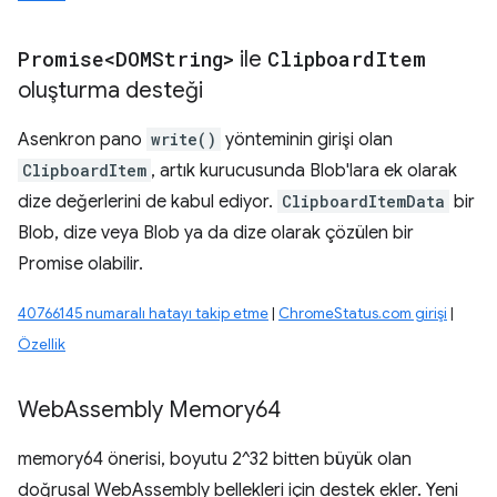
Promise<DOMString>
ile
Clipboard
Item
oluşturma desteği
Asenkron pano
write()
yönteminin girişi olan
ClipboardItem
, artık kurucusunda Blob'lara ek olarak
dize değerlerini de kabul ediyor.
ClipboardItemData
bir
Blob, dize veya Blob ya da dize olarak çözülen bir
Promise olabilir.
40766145 numaralı hatayı takip etme
|
ChromeStatus.com girişi
|
Özellik
Web
Assembly Memory64
memory64 önerisi, boyutu 2^32 bitten büyük olan
doğrusal WebAssembly bellekleri için destek ekler. Yeni